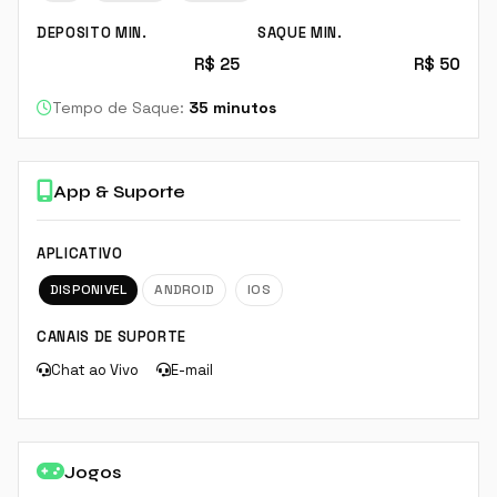
DEPOSITO MIN.
SAQUE MIN.
R$ 25
R$ 50
Tempo de Saque:
35 minutos
App & Suporte
APLICATIVO
DISPONIVEL
ANDROID
IOS
CANAIS DE SUPORTE
Chat ao Vivo
E-mail
Jogos