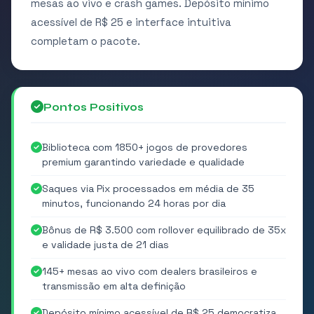
mesas ao vivo e crash games. Depósito mínimo
acessível de R$ 25 e interface intuitiva
completam o pacote.
Pontos Positivos
Biblioteca com 1850+ jogos de provedores
premium garantindo variedade e qualidade
Saques via Pix processados em média de 35
minutos, funcionando 24 horas por dia
Bônus de R$ 3.500 com rollover equilibrado de 35x
e validade justa de 21 dias
145+ mesas ao vivo com dealers brasileiros e
transmissão em alta definição
Depósito mínimo acessível de R$ 25 democratiza