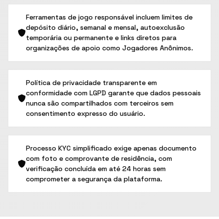
Ferramentas de jogo responsável incluem limites de
depósito diário, semanal e mensal, autoexclusão
temporária ou permanente e links diretos para
organizações de apoio como Jogadores Anônimos.
Política de privacidade transparente em
conformidade com LGPD garante que dados pessoais
nunca são compartilhados com terceiros sem
consentimento expresso do usuário.
Processo KYC simplificado exige apenas documento
com foto e comprovante de residência, com
verificação concluída em até 24 horas sem
comprometer a segurança da plataforma.