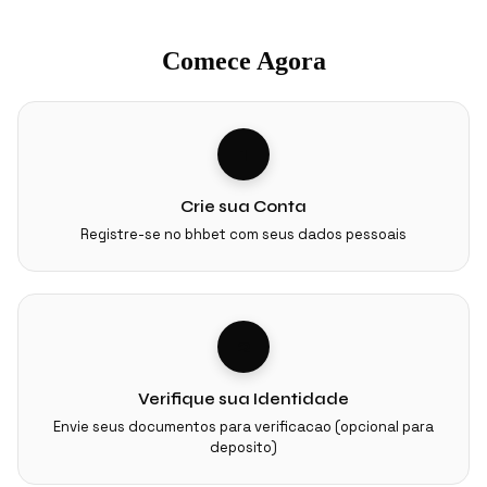
Comece Agora
1
Crie sua Conta
Registre-se no bhbet com seus dados pessoais
2
Verifique sua Identidade
Envie seus documentos para verificacao (opcional para
deposito)