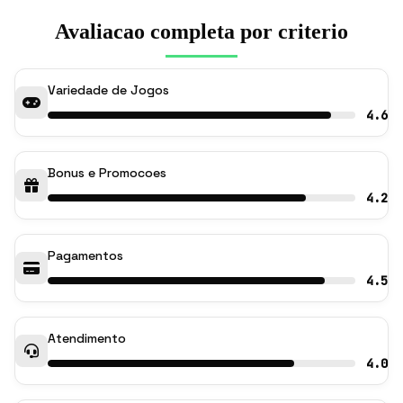
Avaliacao completa por criterio
Variedade de Jogos
4.6
Bonus e Promocoes
4.2
Pagamentos
4.5
Atendimento
4.0