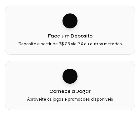
3
Faca um Deposito
Deposite a partir de R$ 25 via PIX ou outros metodos
4
Comece a Jogar
Aproveite os jogos e promocoes disponiveis