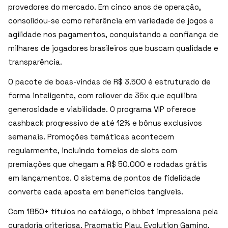
provedores do mercado. Em cinco anos de operação,
consolidou-se como referência em variedade de jogos e
agilidade nos pagamentos, conquistando a confiança de
milhares de jogadores brasileiros que buscam qualidade e
transparência.
O pacote de boas-vindas de R$ 3.500 é estruturado de
forma inteligente, com rollover de 35x que equilibra
generosidade e viabilidade. O programa VIP oferece
cashback progressivo de até 12% e bônus exclusivos
semanais. Promoções temáticas acontecem
regularmente, incluindo torneios de slots com
premiações que chegam a R$ 50.000 e rodadas grátis
em lançamentos. O sistema de pontos de fidelidade
converte cada aposta em benefícios tangíveis.
Com 1850+ títulos no catálogo, o bhbet impressiona pela
curadoria criteriosa. Pragmatic Play, Evolution Gaming,