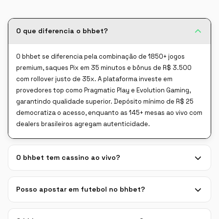
O que diferencia o bhbet?
O bhbet se diferencia pela combinação de 1850+ jogos
premium, saques Pix em 35 minutos e bônus de R$ 3.500
com rollover justo de 35x. A plataforma investe em
provedores top como Pragmatic Play e Evolution Gaming,
garantindo qualidade superior. Depósito mínimo de R$ 25
democratiza o acesso, enquanto as 145+ mesas ao vivo com
dealers brasileiros agregam autenticidade.
O bhbet tem cassino ao vivo?
Sim, o bhbet oferece 145+ mesas ao vivo com dealers
Posso apostar em futebol no bhbet?
profissionais brasileiros. A seção inclui roleta europeia e
brasileira, blackjack com múltiplas variantes, baccarat e
Absolutamente! O bhbet cobre 42 modalidades esportivas
game shows como Crazy Time e Monopoly Live. Transmissão