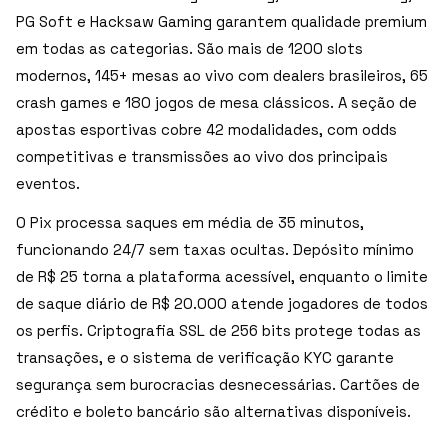
PG Soft e Hacksaw Gaming garantem qualidade premium
em todas as categorias. São mais de 1200 slots
modernos, 145+ mesas ao vivo com dealers brasileiros, 65
crash games e 180 jogos de mesa clássicos. A seção de
apostas esportivas cobre 42 modalidades, com odds
competitivas e transmissões ao vivo dos principais
eventos.
O Pix processa saques em média de 35 minutos,
funcionando 24/7 sem taxas ocultas. Depósito mínimo
de R$ 25 torna a plataforma acessível, enquanto o limite
de saque diário de R$ 20.000 atende jogadores de todos
os perfis. Criptografia SSL de 256 bits protege todas as
transações, e o sistema de verificação KYC garante
segurança sem burocracias desnecessárias. Cartões de
crédito e boleto bancário são alternativas disponíveis.