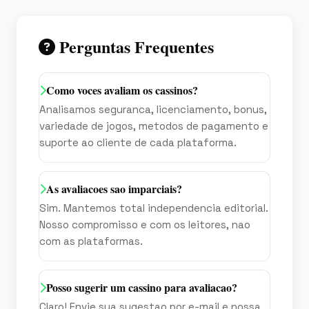
Perguntas Frequentes
Como voces avaliam os cassinos?
Analisamos seguranca, licenciamento, bonus,
variedade de jogos, metodos de pagamento e
suporte ao cliente de cada plataforma.
As avaliacoes sao imparciais?
Sim. Mantemos total independencia editorial.
Nosso compromisso e com os leitores, nao
com as plataformas.
Posso sugerir um cassino para avaliacao?
Claro! Envie sua sugestao por e-mail e nossa