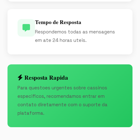
Tempo de Resposta
Respondemos todas as mensagens
em ate 24 horas uteis.
Resposta Rapida
Para questoes urgentes sobre cassinos
especificos, recomendamos entrar em
contato diretamente com o suporte da
plataforma.