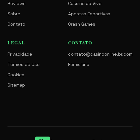
Reviews
Cassino ao Vivo
Sobre
Apostas Esportivas
Contato
Crash Games
LEGAL
CONTATO
Privacidade
contato@casinoonline.br.com
Termos de Uso
Formulario
Cookies
Sitemap