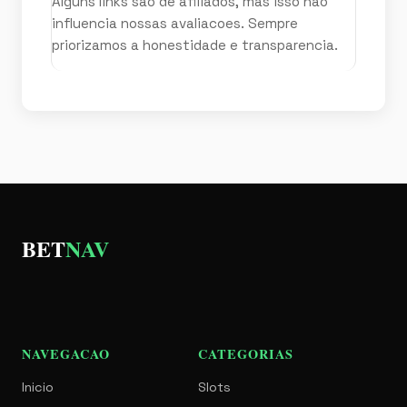
Alguns links sao de afiliados, mas isso nao
influencia nossas avaliacoes. Sempre
priorizamos a honestidade e transparencia.
BET
NAV
NAVEGACAO
CATEGORIAS
Inicio
Slots