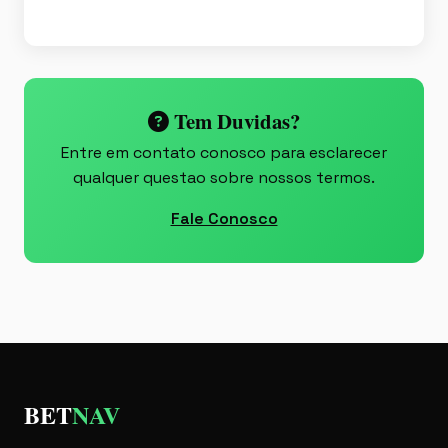
Tem Duvidas?
Entre em contato conosco para esclarecer
qualquer questao sobre nossos termos.
Fale Conosco
BET
NAV