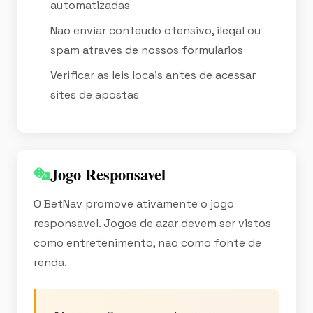
automatizadas
Nao enviar conteudo ofensivo, ilegal ou
spam atraves de nossos formularios
Verificar as leis locais antes de acessar
sites de apostas
Jogo Responsavel
O BetNav promove ativamente o jogo
responsavel. Jogos de azar devem ser vistos
como entretenimento, nao como fonte de
renda.