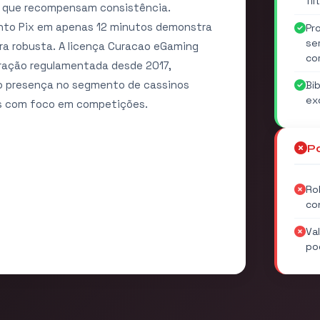
fi
s que recompensam consistência.
to Pix em apenas 12 minutos demonstra
Pr
se
ra robusta. A licença Curacao eGaming
co
ração regulamentada desde 2017,
o presença no segmento de cassinos
Bi
ex
s com foco em competições.
P
Ro
co
Va
po