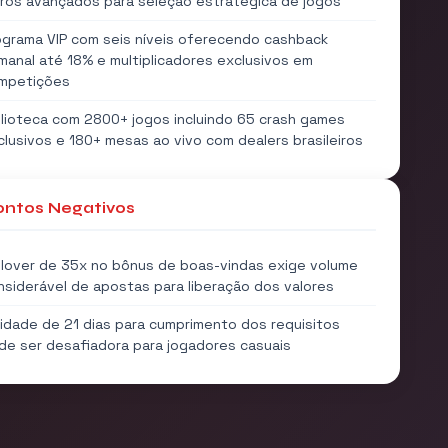
ltros avançados para seleção estratégica de jogos
ograma VIP com seis níveis oferecendo cashback
manal até 18% e multiplicadores exclusivos em
mpetições
blioteca com 2800+ jogos incluindo 65 crash games
clusivos e 180+ mesas ao vivo com dealers brasileiros
ontos Negativos
llover de 35x no bônus de boas-vindas exige volume
nsiderável de apostas para liberação dos valores
lidade de 21 dias para cumprimento dos requisitos
de ser desafiadora para jogadores casuais