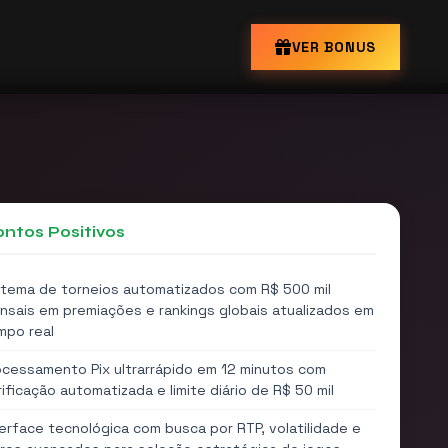
VER BONUS
ntos Positivos
stema de torneios automatizados com R$ 500 mil
nsais em premiações e rankings globais atualizados em
mpo real
ocessamento Pix ultrarrápido em 12 minutos com
rificação automatizada e limite diário de R$ 50 mil
terface tecnológica com busca por RTP, volatilidade e