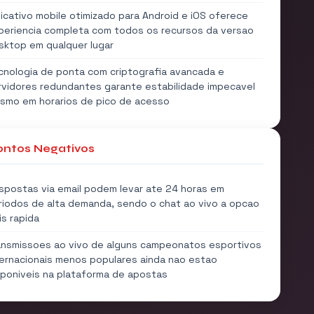
licativo mobile otimizado para Android e iOS oferece
periencia completa com todos os recursos da versao
sktop em qualquer lugar
cnologia de ponta com criptografia avancada e
rvidores redundantes garante estabilidade impecavel
smo em horarios de pico de acesso
ontos Negativos
spostas via email podem levar ate 24 horas em
riodos de alta demanda, sendo o chat ao vivo a opcao
is rapida
ansmissoes ao vivo de alguns campeonatos esportivos
ternacionais menos populares ainda nao estao
sponiveis na plataforma de apostas