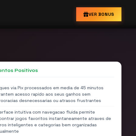
VER BONUS
ntos Positivos
ques via Pix processados em media de 45 minutos
rantem acesso rapido aos seus ganhos sem
rocracias desnecessarias ou atrasos frustrantes
terface intuitiva com navegacao fluida permite
contrar jogos favoritos instantaneamente atraves de
ltros inteligentes e categorias bem organizadas
sualmente