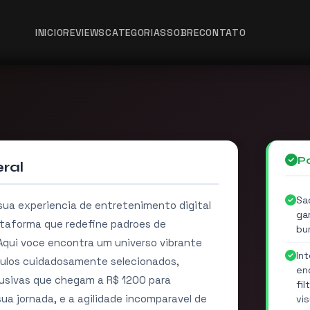
INICIO
REVIEWS
CATEGORIAS
SOBRE
CONTATO
Po
ral
Sa
ua experiencia de entretenimento digital
ga
taforma que redefine padroes de
bu
Aqui voce encontra um universo vibrante
In
tulos cuidadosamente selecionados,
en
lusivas que chegam a R$ 1200 para
fi
sua jornada, e a agilidade incomparavel de
vi