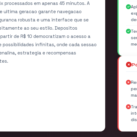
Pix processados em apenas 45 minutos. A
Ap
de ultima geracao garante navegacao
ex
eguranca robusta e uma interface que se
de
itamente ao seu estilo. Depositos
Te
 partir de R$ 10 democratizam o acesso a
se
me
possibilidades infinitas, onde cada sessao
enalina, estrategia e recompensas
tes.
P
Re
pe
ma
Tr
in
di