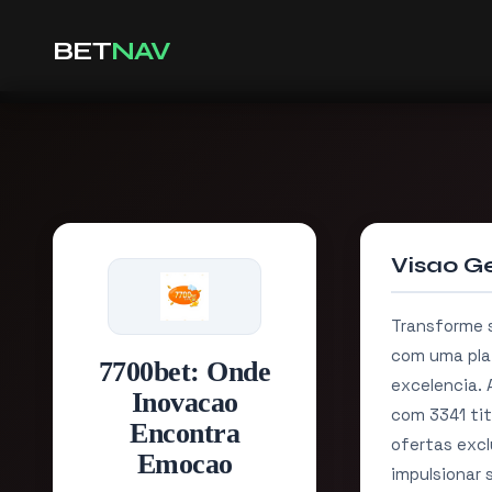
INICIO
/
REVIEWS
/
7700BET
BET
NAV
Visao Ge
Transforme s
com uma pla
7700bet: Onde
excelencia. 
Inovacao
com 3341 ti
Encontra
ofertas exc
Emocao
impulsionar 