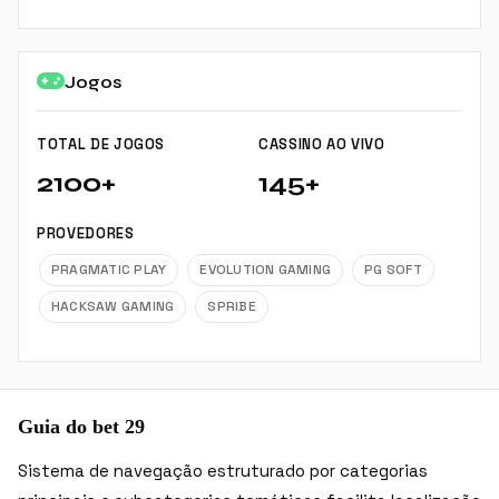
Jogos
TOTAL DE JOGOS
CASSINO AO VIVO
2100+
145+
PROVEDORES
PRAGMATIC PLAY
EVOLUTION GAMING
PG SOFT
HACKSAW GAMING
SPRIBE
Guia do bet 29
Sistema de navegação estruturado por categorias