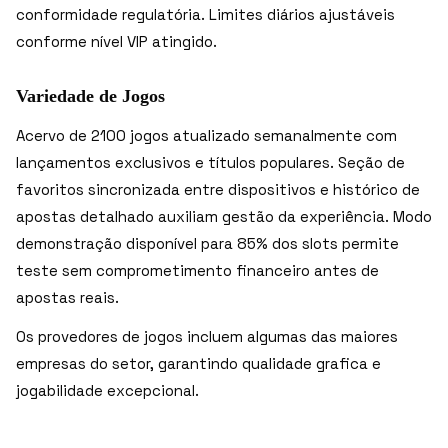
conformidade regulatória. Limites diários ajustáveis
conforme nível VIP atingido.
Variedade de Jogos
Acervo de 2100 jogos atualizado semanalmente com
lançamentos exclusivos e títulos populares. Seção de
favoritos sincronizada entre dispositivos e histórico de
apostas detalhado auxiliam gestão da experiência. Modo
demonstração disponível para 85% dos slots permite
teste sem comprometimento financeiro antes de
apostas reais.
Os provedores de jogos incluem algumas das maiores
empresas do setor, garantindo qualidade grafica e
jogabilidade excepcional.