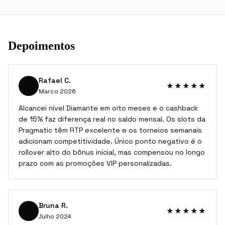
Aproximadamente 85% dos slots disponibilizam modo
resolução mínima de 300 DPI, comprovante de residência
bancárias tradicionais requerem 2 a 4 dias. Membros VIP
demonstração sem necessidade de cadastro ou depósito,
recente de até 90 dias (conta de luz, água ou telefone), e
Diamante e Elite têm prioridade no processamento.
permitindo teste ilimitado com créditos virtuais. Jogos ao
selfie segurando o documento ao lado do rosto para
vivo, crash games e apostas esportivas exigem saldo real
validação biométrica. Depósitos acima de R$ 10.000
Depoimentos
por natureza da modalidade. Diferencial da plataforma
mensais podem requerer comprovação de origem de fundos
inclui seção 'Novidades' atualizada semanalmente com
mediante extratos bancários.
lançamentos em modo demo por 7 dias antes da liberação
Rafael C.
R
★★★★★
para apostas reais, oferecendo vantagem competitiva para
Marco 2026
identificar títulos com melhor RTP.
Alcancei nível Diamante em oito meses e o cashback
de 15% faz diferença real no saldo mensal. Os slots da
Pragmatic têm RTP excelente e os torneios semanais
adicionam competitividade. Único ponto negativo é o
rollover alto do bônus inicial, mas compensou no longo
prazo com as promoções VIP personalizadas.
Bruna R.
B
★★★★★
Julho 2024