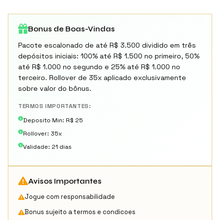
Bonus de Boas-Vindas
Pacote escalonado de até R$ 3.500 dividido em três
depósitos iniciais: 100% até R$ 1.500 no primeiro, 50%
até R$ 1.000 no segundo e 25% até R$ 1.000 no
terceiro. Rollover de 35x aplicado exclusivamente
sobre valor do bônus.
TERMOS IMPORTANTES:
Deposito Min: R$ 25
Rollover: 35x
Validade: 21 dias
Avisos Importantes
Jogue com responsabilidade
Bonus sujeito a termos e condicoes