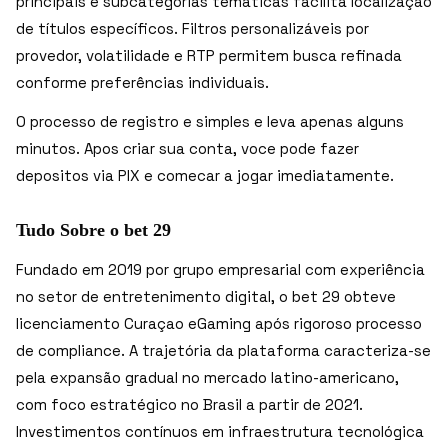
principais e subcategorias temáticas facilita localização
de títulos específicos. Filtros personalizáveis por
provedor, volatilidade e RTP permitem busca refinada
conforme preferências individuais.
O processo de registro e simples e leva apenas alguns
minutos. Apos criar sua conta, voce pode fazer
depositos via PIX e comecar a jogar imediatamente.
Tudo Sobre o bet 29
Fundado em 2019 por grupo empresarial com experiência
no setor de entretenimento digital, o bet 29 obteve
licenciamento Curaçao eGaming após rigoroso processo
de compliance. A trajetória da plataforma caracteriza-se
pela expansão gradual no mercado latino-americano,
com foco estratégico no Brasil a partir de 2021.
Investimentos contínuos em infraestrutura tecnológica