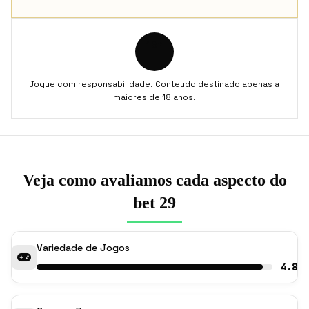
18+
Jogue com responsabilidade. Conteudo destinado apenas a
maiores de 18 anos.
Veja como avaliamos cada aspecto do
bet 29
Variedade de Jogos
4.8