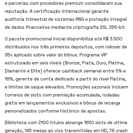
e parcerias com provedores premium consolidaram sua
reputação. A certificação internacional garante
auditoria trimestral de sistemas RNG e proteção integral
de dados financeiros mediante criptografia SSL 256-bit.
O pacote promocional inicial disponibiliza até R$ 3.500
distribuídos nos três primeiros depósitos, com rollover de
35x aplicado sobre valor do bônus. Programa VIP
estruturado em seis níveis (Bronze, Prata, Ouro, Platina,
Diamante e Elite) oferece cashback semanal entre 5% e
18%, gerente de conta dedicado a partir do nível Platina,
e limites de saque elevados. Promoções sazonais incluem
torneios de slots com premiação acumulada, rodadas
grátis em lançamentos exclusivos e bônus de recarga
personalizados conforme histórico de apostas.
Biblioteca com 2100 títulos abrange 1650 slots de última
geração, 145 mesas ao vivo transmitidas em HD, 78 crash