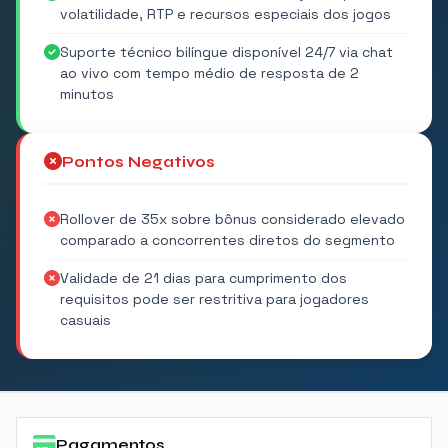
volatilidade, RTP e recursos especiais dos jogos
Suporte técnico bilíngue disponível 24/7 via chat
ao vivo com tempo médio de resposta de 2
minutos
Pontos Negativos
Rollover de 35x sobre bônus considerado elevado
comparado a concorrentes diretos do segmento
Validade de 21 dias para cumprimento dos
requisitos pode ser restritiva para jogadores
casuais
Pagamentos