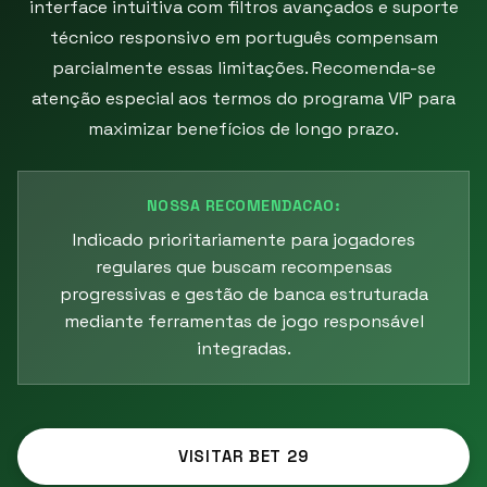
interface intuitiva com filtros avançados e suporte
técnico responsivo em português compensam
parcialmente essas limitações. Recomenda-se
atenção especial aos termos do programa VIP para
maximizar benefícios de longo prazo.
NOSSA RECOMENDACAO:
Indicado prioritariamente para jogadores
regulares que buscam recompensas
progressivas e gestão de banca estruturada
mediante ferramentas de jogo responsável
integradas.
VISITAR BET 29