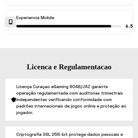
Experiencia Mobile
4.5
Licenca e Regulamentacao
Licença Curaçao eGaming 8048/JAZ garante
operação regulamentada com auditorias trimestrais
independentes verificando conformidade com
padrões internacionais de jogos online e proteção ao
jogador.
Criptografia SSL 256-bit protege dados pessoais e