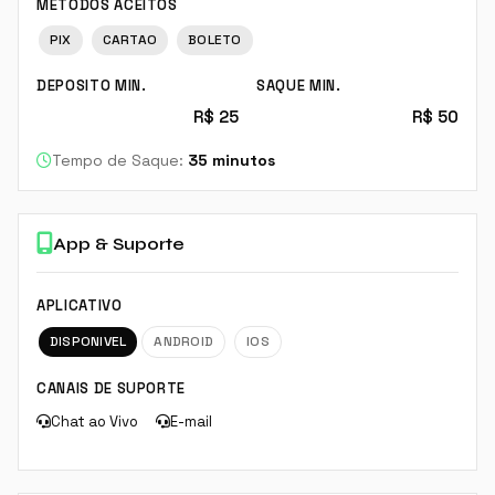
METODOS ACEITOS
PIX
CARTAO
BOLETO
DEPOSITO MIN.
SAQUE MIN.
R$ 25
R$ 50
Tempo de Saque:
35 minutos
App & Suporte
APLICATIVO
DISPONIVEL
ANDROID
IOS
CANAIS DE SUPORTE
Chat ao Vivo
E-mail