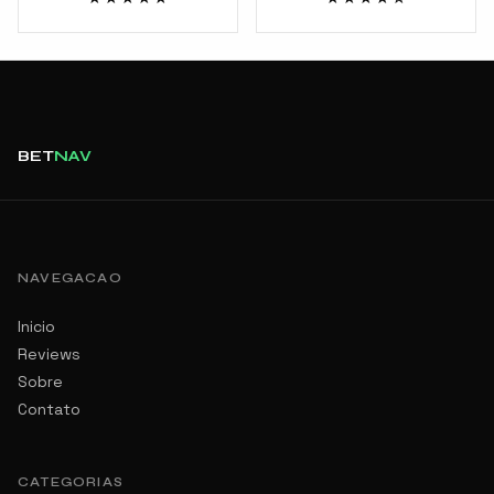
BET
NAV
NAVEGACAO
Inicio
Reviews
Sobre
Contato
CATEGORIAS