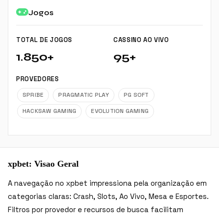
Jogos
TOTAL DE JOGOS
CASSINO AO VIVO
1.850+
95+
PROVEDORES
SPRIBE
PRAGMATIC PLAY
PG SOFT
HACKSAW GAMING
EVOLUTION GAMING
xpbet: Visao Geral
A navegação no xpbet impressiona pela organização em
categorias claras: Crash, Slots, Ao Vivo, Mesa e Esportes.
Filtros por provedor e recursos de busca facilitam