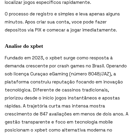
localizar jogos específicos rapidamente.
O processo de registro e simples e leva apenas alguns
minutos. Apos criar sua conta, voce pode fazer
depositos via PIX e comecar a jogar imediatamente.
Analise do xpbet
Fundado em 2023, o xpbet surge como resposta à
demanda crescente por crash games no Brasil. Operando
sob licença Curaçao eGaming (número 8048/JAZ), a
plataforma construiu reputação focando em inovação
tecnológica. Diferente de cassinos tradicionais,
priorizou desde o início jogos instantâneos e apostas
rápidas. A trajetória curta mas intensa mostra
crescimento de 847 avaliações em menos de dois anos. A
gestão transparente e foco em tecnologia mobile
posicionam o xpbet como alternativa moderna no