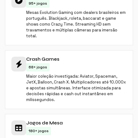
95+ jogos
Mesas Evolution Gaming com dealers brasileiros em
português. Blackjack, roleta, baccarat e game
shows como Crazy Time. Streaming HD sem
travamentos e múltiplas câmeras para imersão
total.
Crash Games
68+ jogos
Maior coleção investigada: Aviator, Spaceman,
JetX, Balloon, Crash X. Multiplicadores até 10.000x
e apostas simultâneas. Interface otimizada para
decisões rápidas e cash out instantâneo em
milissegundos.
Jogos de Mesa
180+ jogos