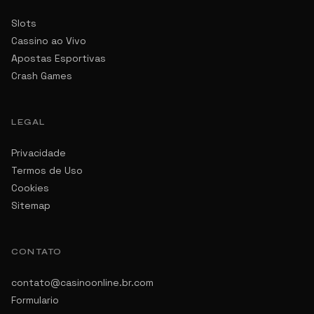
Slots
Cassino ao Vivo
Apostas Esportivas
Crash Games
LEGAL
Privacidade
Termos de Uso
Cookies
Sitemap
CONTATO
contato@casinoonline.br.com
Formulario