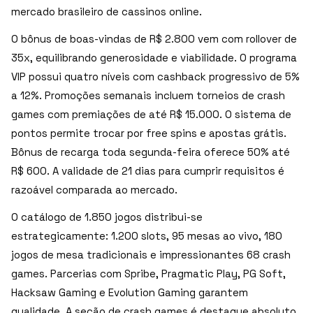
mercado brasileiro de cassinos online.
O bônus de boas-vindas de R$ 2.800 vem com rollover de
35x, equilibrando generosidade e viabilidade. O programa
VIP possui quatro níveis com cashback progressivo de 5%
a 12%. Promoções semanais incluem torneios de crash
games com premiações de até R$ 15.000. O sistema de
pontos permite trocar por free spins e apostas grátis.
Bônus de recarga toda segunda-feira oferece 50% até
R$ 600. A validade de 21 dias para cumprir requisitos é
razoável comparada ao mercado.
O catálogo de 1.850 jogos distribui-se
estrategicamente: 1.200 slots, 95 mesas ao vivo, 180
jogos de mesa tradicionais e impressionantes 68 crash
games. Parcerias com Spribe, Pragmatic Play, PG Soft,
Hacksaw Gaming e Evolution Gaming garantem
qualidade. A seção de crash games é destaque absoluto,