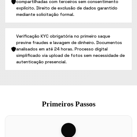
compartilhadas com terceiros sem consentimento
explícito. Direito de exclusão de dados garantido
mediante solicitação formal.
Verificação KYC obrigatória no primeiro saque
previne fraudes e lavagem de dinheiro. Documentos
analisados em até 24 horas. Processo digital
simplificado via upload de fotos sem necessidade de
autenticação presencial.
Primeiros Passos
1