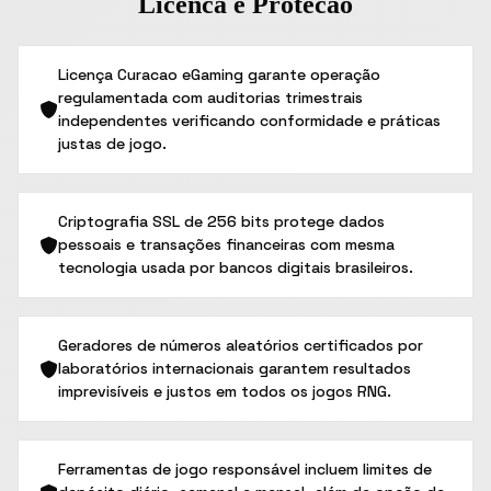
Licenca e Protecao
Licença Curacao eGaming garante operação
regulamentada com auditorias trimestrais
independentes verificando conformidade e práticas
justas de jogo.
Criptografia SSL de 256 bits protege dados
pessoais e transações financeiras com mesma
tecnologia usada por bancos digitais brasileiros.
Geradores de números aleatórios certificados por
laboratórios internacionais garantem resultados
imprevisíveis e justos em todos os jogos RNG.
Ferramentas de jogo responsável incluem limites de