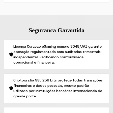
Seguranca Garantida
Licença Curacao eGaming número 8048/JAZ garante
operação regulamentada com auditorias trimestrais
independentes verificando conformidade
operacional e financeira.
Criptografia SSL 256 bits protege todas transações
financeiras e dados pessoais, mesmo padrão
utilizado por instituições bancárias internacionais de
grande porte.