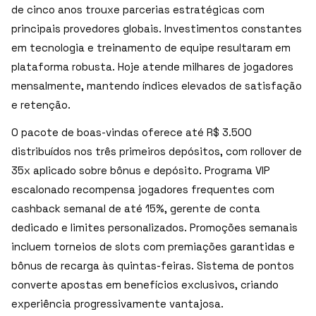
de cinco anos trouxe parcerias estratégicas com
principais provedores globais. Investimentos constantes
em tecnologia e treinamento de equipe resultaram em
plataforma robusta. Hoje atende milhares de jogadores
mensalmente, mantendo índices elevados de satisfação
e retenção.
O pacote de boas-vindas oferece até R$ 3.500
distribuídos nos três primeiros depósitos, com rollover de
35x aplicado sobre bônus e depósito. Programa VIP
escalonado recompensa jogadores frequentes com
cashback semanal de até 15%, gerente de conta
dedicado e limites personalizados. Promoções semanais
incluem torneios de slots com premiações garantidas e
bônus de recarga às quintas-feiras. Sistema de pontos
converte apostas em benefícios exclusivos, criando
experiência progressivamente vantajosa.