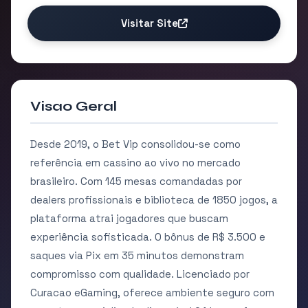
Visitar Site
Visao Geral
Desde 2019, o Bet Vip consolidou-se como
referência em cassino ao vivo no mercado
brasileiro. Com 145 mesas comandadas por
dealers profissionais e biblioteca de 1850 jogos, a
plataforma atrai jogadores que buscam
experiência sofisticada. O bônus de R$ 3.500 e
saques via Pix em 35 minutos demonstram
compromisso com qualidade. Licenciado por
Curacao eGaming, oferece ambiente seguro com