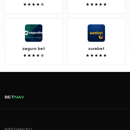
★★★★☆
★★★★★
seguro bet
surebet
★★★★☆
★★★★★
BET
NAV
NAVEGACAO