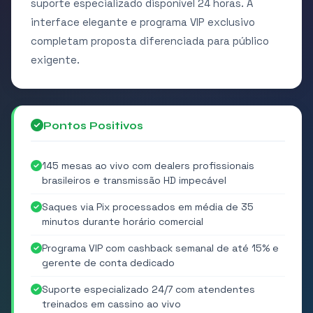
suporte especializado disponível 24 horas. A
interface elegante e programa VIP exclusivo
completam proposta diferenciada para público
exigente.
Pontos Positivos
145 mesas ao vivo com dealers profissionais
brasileiros e transmissão HD impecável
Saques via Pix processados em média de 35
minutos durante horário comercial
Programa VIP com cashback semanal de até 15% e
gerente de conta dedicado
Suporte especializado 24/7 com atendentes
treinados em cassino ao vivo