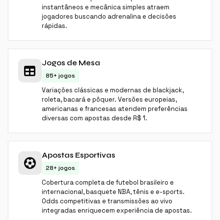
instantâneos e mecânica simples atraem
jogadores buscando adrenalina e decisões
rápidas.
Jogos de Mesa
85+ jogos
Variações clássicas e modernas de blackjack,
roleta, bacará e pôquer. Versões europeias,
americanas e francesas atendem preferências
diversas com apostas desde R$ 1.
Apostas Esportivas
28+ jogos
Cobertura completa de futebol brasileiro e
internacional, basquete NBA, tênis e e-sports.
Odds competitivas e transmissões ao vivo
integradas enriquecem experiência de apostas.