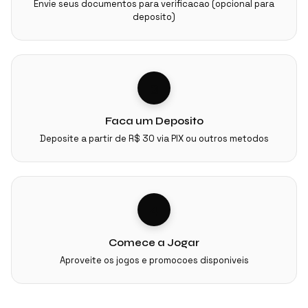
Envie seus documentos para verificacao (opcional para
deposito)
3
Faca um Deposito
Deposite a partir de R$ 30 via PIX ou outros metodos
4
Comece a Jogar
Aproveite os jogos e promocoes disponiveis