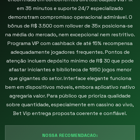
em 35 minutos e suporte 24/7 especializado
demonstram compromisso operacional admirável. O
bônus de R$ 3.500 com rollover de 35x posiciona-se
na média do mercado, nem excepcional nem restritivo.
Programa VIP com cashback de até 15% recompensa
adequadamente jogadores frequentes. Pontos de
atenção incluem depósito mínimo de R$ 30 que pode
afastar iniciantes e biblioteca de 1850 jogos menor
que gigantes do setor. Interface elegante funciona
bem em dispositivos móveis, embora aplicativo nativo
agregaria valor. Para público que prioriza qualidade
sobre quantidade, especialmente em cassino ao vivo,
Bet Vip entrega proposta coerente e confiável.
NOSSA RECOMENDACAO: