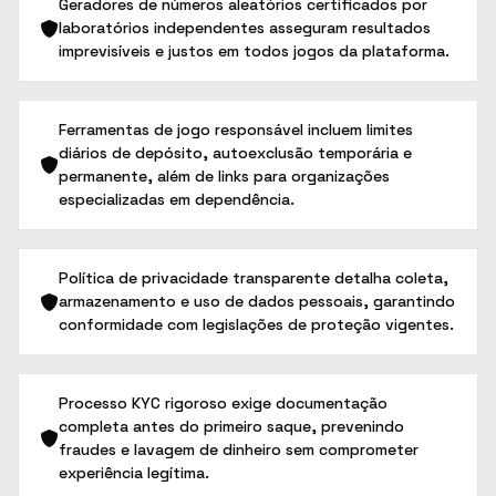
Geradores de números aleatórios certificados por
laboratórios independentes asseguram resultados
imprevisíveis e justos em todos jogos da plataforma.
Ferramentas de jogo responsável incluem limites
diários de depósito, autoexclusão temporária e
permanente, além de links para organizações
especializadas em dependência.
Política de privacidade transparente detalha coleta,
armazenamento e uso de dados pessoais, garantindo
conformidade com legislações de proteção vigentes.
Processo KYC rigoroso exige documentação
completa antes do primeiro saque, prevenindo
fraudes e lavagem de dinheiro sem comprometer
experiência legítima.