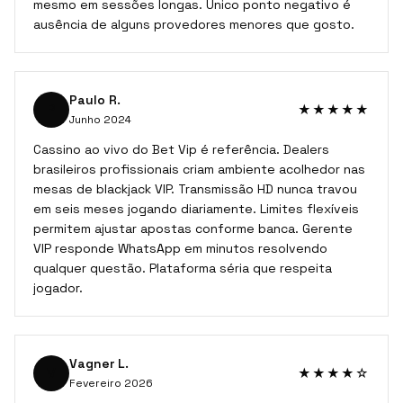
mesmo em sessões longas. Único ponto negativo é
ausência de alguns provedores menores que gosto.
Paulo R.
P
★★★★★
Junho 2024
Cassino ao vivo do Bet Vip é referência. Dealers
brasileiros profissionais criam ambiente acolhedor nas
mesas de blackjack VIP. Transmissão HD nunca travou
em seis meses jogando diariamente. Limites flexíveis
permitem ajustar apostas conforme banca. Gerente
VIP responde WhatsApp em minutos resolvendo
qualquer questão. Plataforma séria que respeita
jogador.
Vagner L.
V
★★★★☆
Fevereiro 2026