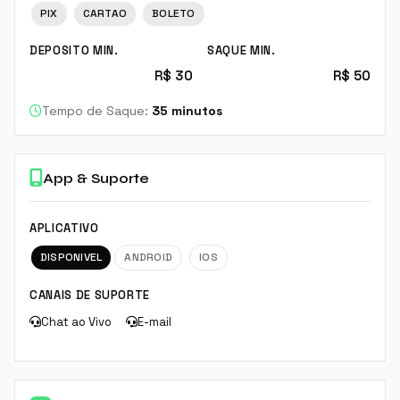
PIX
CARTAO
BOLETO
DEPOSITO MIN.
SAQUE MIN.
R$ 30
R$ 50
Tempo de Saque:
35 minutos
App & Suporte
APLICATIVO
DISPONIVEL
ANDROID
IOS
CANAIS DE SUPORTE
Chat ao Vivo
E-mail