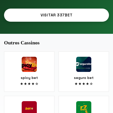
VISITAR 337BET
Outros Cassinos
spicy bet
seguro bet
★★★★☆
★★★★☆