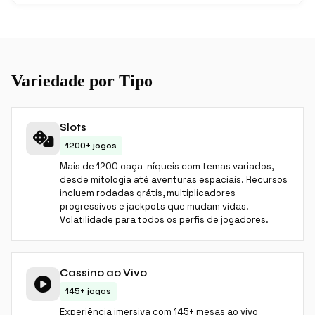
Variedade por Tipo
Slots
1200+ jogos
Mais de 1200 caça-níqueis com temas variados,
desde mitologia até aventuras espaciais. Recursos
incluem rodadas grátis, multiplicadores
progressivos e jackpots que mudam vidas.
Volatilidade para todos os perfis de jogadores.
Cassino ao Vivo
145+ jogos
Experiência imersiva com 145+ mesas ao vivo