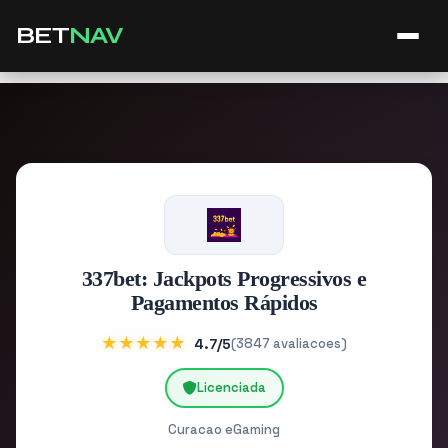
INICIO
/
REVIEWS
/
337BET
BET
NAV
337bet: Jackpots Progressivos e
Pagamentos Rápidos
★
★
★
★
★
4.7/5
(3847 avaliacoes)
Licenciada
Curacao eGaming