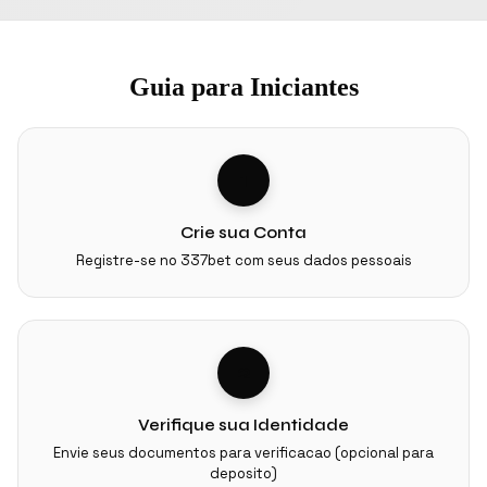
Guia para Iniciantes
1
Crie sua Conta
Registre-se no 337bet com seus dados pessoais
2
Verifique sua Identidade
Envie seus documentos para verificacao (opcional para
deposito)