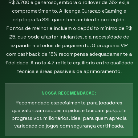
R$ 3.700 é generoso, embora o rollover de 35x exija
comprometimento. A licença Curacao eGaming e
criptografia SSL garantem ambiente protegido.
Pontos de melhoria incluem o depósito mínimo de R$
25, que pode afastar iniciantes, e a necessidade de
expandir métodos de pagamento. O programa VIP
com cashback de 18% recompensa adequadamente a
fidelidade. A nota 4.7 reflete equilíbrio entre qualidade
técnica e áreas passíveis de aprimoramento.
NOSSA RECOMENDACAO:
Recomendado especialmente para jogadores
que valorizam saques rápidos e buscam jackpots
progressivos milionários. Ideal para quem aprecia
variedade de jogos com segurança certificada.