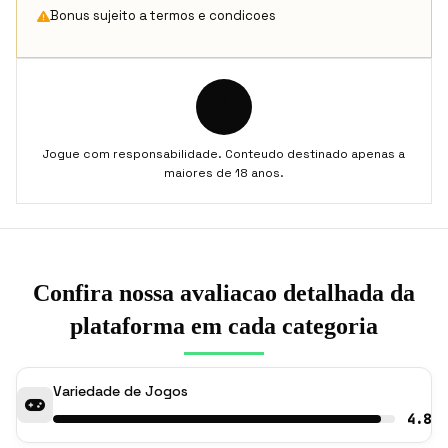
Bonus sujeito a termos e condicoes
18+
Jogue com responsabilidade. Conteudo destinado apenas a
maiores de 18 anos.
Confira nossa avaliacao detalhada da
plataforma em cada categoria
Variedade de Jogos
4.8