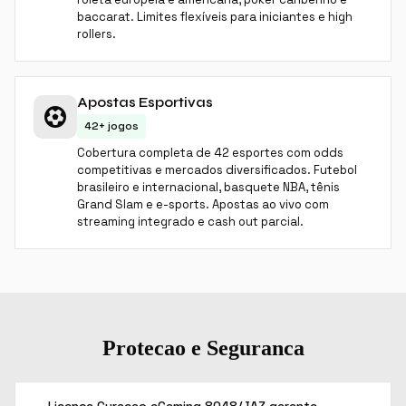
baccarat. Limites flexíveis para iniciantes e high
rollers.
Apostas Esportivas
42+ jogos
Cobertura completa de 42 esportes com odds
competitivas e mercados diversificados. Futebol
brasileiro e internacional, basquete NBA, tênis
Grand Slam e e-sports. Apostas ao vivo com
streaming integrado e cash out parcial.
Protecao e Seguranca