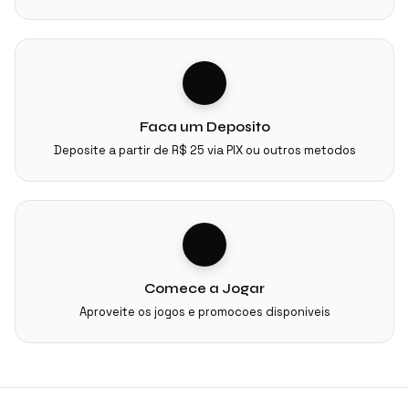
3
Faca um Deposito
Deposite a partir de R$ 25 via PIX ou outros metodos
4
Comece a Jogar
Aproveite os jogos e promocoes disponiveis