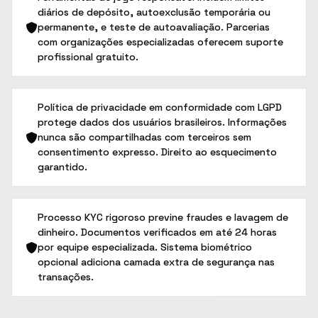
diários de depósito, autoexclusão temporária ou
permanente, e teste de autoavaliação. Parcerias
com organizações especializadas oferecem suporte
profissional gratuito.
Política de privacidade em conformidade com LGPD
protege dados dos usuários brasileiros. Informações
nunca são compartilhadas com terceiros sem
consentimento expresso. Direito ao esquecimento
garantido.
Processo KYC rigoroso previne fraudes e lavagem de
dinheiro. Documentos verificados em até 24 horas
por equipe especializada. Sistema biométrico
opcional adiciona camada extra de segurança nas
transações.