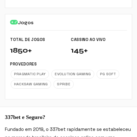
Jogos
TOTAL DE JOGOS
CASSINO AO VIVO
1850+
145+
PROVEDORES
PRAGMATIC PLAY
EVOLUTION GAMING
PG SOFT
HACKSAW GAMING
SPRIBE
337bet e Seguro?
Fundado em 2019, o 337bet rapidamente se estabeleceu