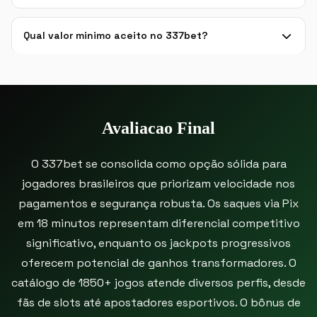
blackjack clássico, VIP, infinite e lightning com
Para verificação KYC, o 337bet solicita documento de
multiplicadores até 25x. Apostas começam em R$ 10 e vão
Qual valor minimo aceito no 337bet?
identidade com foto (RG ou CNH), comprovante de
até R$ 10.000 por mão. As mesas funcionam 24/7 com chat
residência recente (até 90 dias) e selfie segurando o
interativo. Também há 12 versões RNG de blackjack para
O depósito mínimo no 337bet é R$ 25 via Pix, cartão ou
documento. Em saques acima de R$ 5.000, pode pedir
quem prefere ritmo mais rápido.
boleto, enquanto o saque mínimo é R$ 50. Comparado a
comprovante de renda. Envie fotos nítidas pelo painel do
concorrentes que aceitam R$ 10, o valor é mais alto, mas
usuário. A análise leva até 24 horas. Sem verificação,
justificado pela velocidade de processamento de 18
saques ficam bloqueados após 72 horas do primeiro
Avaliacao Final
minutos. Não há taxas em transações. Limites máximos são
depósito.
R$ 20.000 por depósito e R$ 50.000 por saque diário para
O 337bet se consolida como opção sólida para
membros VIP.
jogadores brasileiros que priorizam velocidade nos
pagamentos e segurança robusta. Os saques via Pix
em 18 minutos representam diferencial competitivo
significativo, enquanto os jackpots progressivos
oferecem potencial de ganhos transformadores. O
catálogo de 1850+ jogos atende diversos perfis, desde
fãs de slots até apostadores esportivos. O bônus de