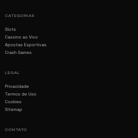
CATEGORIAS
Slots
Cassino ao Vivo
Apostas Esportivas
Crash Games
LEGAL
Privacidade
Termos de Uso
Cookies
Sitemap
CONTATO