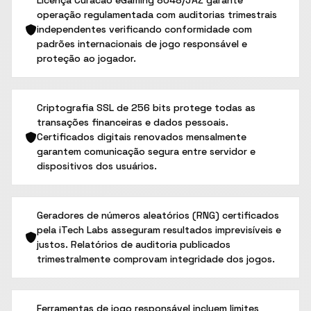
Licença Curacao eGaming 8048/JAZ garante
operação regulamentada com auditorias trimestrais
independentes verificando conformidade com
padrões internacionais de jogo responsável e
proteção ao jogador.
Criptografia SSL de 256 bits protege todas as
transações financeiras e dados pessoais.
Certificados digitais renovados mensalmente
garantem comunicação segura entre servidor e
dispositivos dos usuários.
Geradores de números aleatórios (RNG) certificados
pela iTech Labs asseguram resultados imprevisíveis e
justos. Relatórios de auditoria publicados
trimestralmente comprovam integridade dos jogos.
Ferramentas de jogo responsável incluem limites