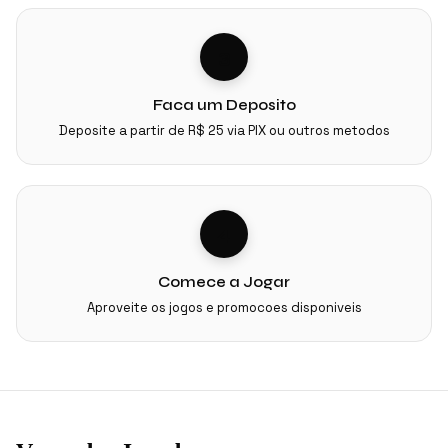
3
Faca um Deposito
Deposite a partir de R$ 25 via PIX ou outros metodos
4
Comece a Jogar
Aproveite os jogos e promocoes disponiveis