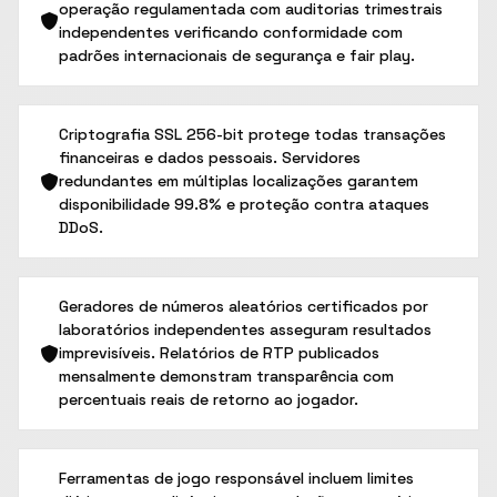
operação regulamentada com auditorias trimestrais
independentes verificando conformidade com
padrões internacionais de segurança e fair play.
Criptografia SSL 256-bit protege todas transações
financeiras e dados pessoais. Servidores
redundantes em múltiplas localizações garantem
disponibilidade 99.8% e proteção contra ataques
DDoS.
Geradores de números aleatórios certificados por
laboratórios independentes asseguram resultados
imprevisíveis. Relatórios de RTP publicados
mensalmente demonstram transparência com
percentuais reais de retorno ao jogador.
Ferramentas de jogo responsável incluem limites