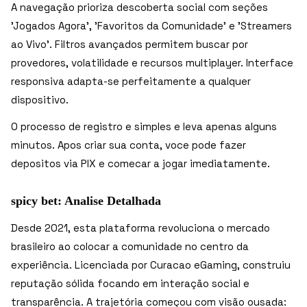
A navegação prioriza descoberta social com seções
'Jogados Agora', 'Favoritos da Comunidade' e 'Streamers
ao Vivo'. Filtros avançados permitem buscar por
provedores, volatilidade e recursos multiplayer. Interface
responsiva adapta-se perfeitamente a qualquer
dispositivo.
O processo de registro e simples e leva apenas alguns
minutos. Apos criar sua conta, voce pode fazer
depositos via PIX e comecar a jogar imediatamente.
spicy bet: Analise Detalhada
Desde 2021, esta plataforma revoluciona o mercado
brasileiro ao colocar a comunidade no centro da
experiência. Licenciada por Curacao eGaming, construiu
reputação sólida focando em interação social e
transparência. A trajetória começou com visão ousada: