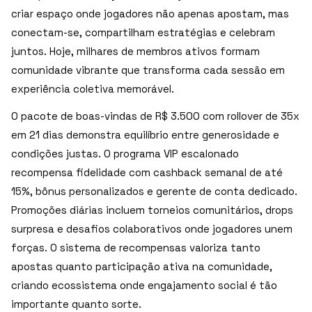
criar espaço onde jogadores não apenas apostam, mas
conectam-se, compartilham estratégias e celebram
juntos. Hoje, milhares de membros ativos formam
comunidade vibrante que transforma cada sessão em
experiência coletiva memorável.
O pacote de boas-vindas de R$ 3.500 com rollover de 35x
em 21 dias demonstra equilíbrio entre generosidade e
condições justas. O programa VIP escalonado
recompensa fidelidade com cashback semanal de até
15%, bônus personalizados e gerente de conta dedicado.
Promoções diárias incluem torneios comunitários, drops
surpresa e desafios colaborativos onde jogadores unem
forças. O sistema de recompensas valoriza tanto
apostas quanto participação ativa na comunidade,
criando ecossistema onde engajamento social é tão
importante quanto sorte.