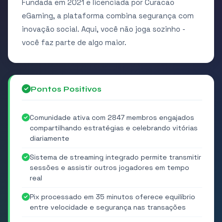
Fundada em 2021 e licenciada por Curacao
eGaming, a plataforma combina segurança com
inovação social. Aqui, você não joga sozinho -
você faz parte de algo maior.
Pontos Positivos
Comunidade ativa com 2847 membros engajados
compartilhando estratégias e celebrando vitórias
diariamente
Sistema de streaming integrado permite transmitir
sessões e assistir outros jogadores em tempo
real
Pix processado em 35 minutos oferece equilíbrio
entre velocidade e segurança nas transações