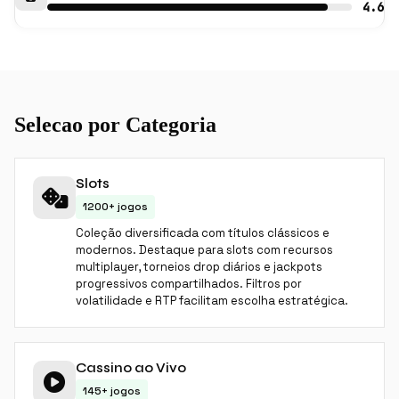
4.6
Selecao por Categoria
Slots
1200+ jogos
Coleção diversificada com títulos clássicos e
modernos. Destaque para slots com recursos
multiplayer, torneios drop diários e jackpots
progressivos compartilhados. Filtros por
volatilidade e RTP facilitam escolha estratégica.
Cassino ao Vivo
145+ jogos