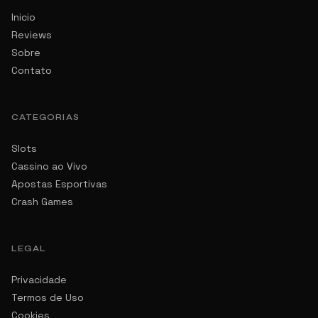
Inicio
Reviews
Sobre
Contato
CATEGORIAS
Slots
Cassino ao Vivo
Apostas Esportivas
Crash Games
LEGAL
Privacidade
Termos de Uso
Cookies