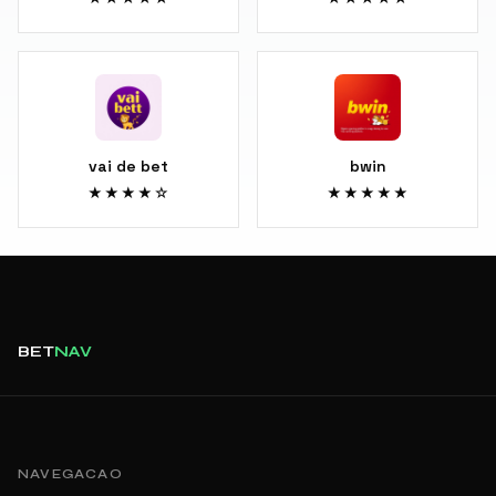
vai de bet
bwin
★★★★☆
★★★★★
BET
NAV
NAVEGACAO