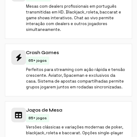
Mesas com dealers profissionais em português
transmitidas em HD. Blackjack, roleta, baccarat e
game shows interativos. Chat ao vivo permite
interação com dealers e outros jogadores
simultaneamente.
Crash Games
65+ jogos
Perfeitos para streaming com ação rápida e tensão
crescente. Aviator, Spaceman e exclusivos da
casa. Sistema de apostas compartilhadas permite
grupos jogarem juntos em rodadas sincronizadas.
Jogos de Mesa
85+ jogos
Versões clássicas e variações modernas de poker,
blackjack, roleta e baccarat. Opções single-player