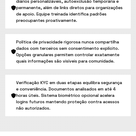
diários personalizáveis, autoexclusão temporária e
permanente, além de links diretos para organizações
de apoio. Equipe treinada identifica padrões
preocupantes proativamente.
Política de privacidade rigorosa nunca compartilha
dados com terceiros sem consentimento explícito.
Opções granulares permitem controlar exatamente
quais informações são visíveis para comunidade.
Verificação KYC em duas etapas equilibra segurança
e conveniência. Documentos analisados em até 4
horas úteis. Sistema biométrico opcional acelera
logins futuros mantendo proteção contra acessos
não autorizados.