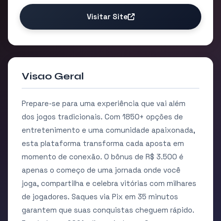
Visitar Site
Visao Geral
Prepare-se para uma experiência que vai além
dos jogos tradicionais. Com 1850+ opções de
entretenimento e uma comunidade apaixonada,
esta plataforma transforma cada aposta em
momento de conexão. O bônus de R$ 3.500 é
apenas o começo de uma jornada onde você
joga, compartilha e celebra vitórias com milhares
de jogadores. Saques via Pix em 35 minutos
garantem que suas conquistas cheguem rápido.