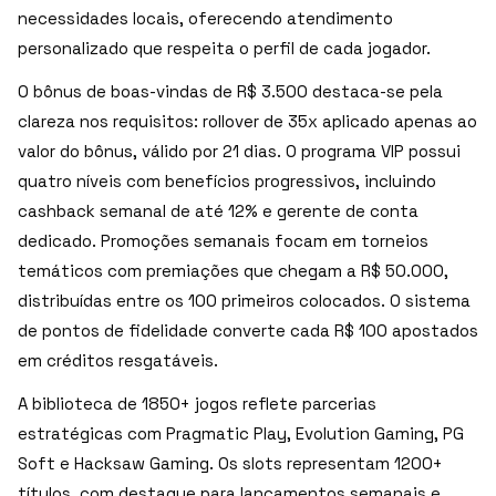
necessidades locais, oferecendo atendimento
personalizado que respeita o perfil de cada jogador.
O bônus de boas-vindas de R$ 3.500 destaca-se pela
clareza nos requisitos: rollover de 35x aplicado apenas ao
valor do bônus, válido por 21 dias. O programa VIP possui
quatro níveis com benefícios progressivos, incluindo
cashback semanal de até 12% e gerente de conta
dedicado. Promoções semanais focam em torneios
temáticos com premiações que chegam a R$ 50.000,
distribuídas entre os 100 primeiros colocados. O sistema
de pontos de fidelidade converte cada R$ 100 apostados
em créditos resgatáveis.
A biblioteca de 1850+ jogos reflete parcerias
estratégicas com Pragmatic Play, Evolution Gaming, PG
Soft e Hacksaw Gaming. Os slots representam 1200+
títulos, com destaque para lançamentos semanais e