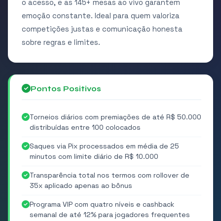
o acesso, e as 145+ mesas ao vivo garantem
emoção constante. Ideal para quem valoriza
competições justas e comunicação honesta
sobre regras e limites.
Pontos Positivos
Torneios diários com premiações de até R$ 50.000
distribuídas entre 100 colocados
Saques via Pix processados em média de 25
minutos com limite diário de R$ 10.000
Transparência total nos termos com rollover de
35x aplicado apenas ao bônus
Programa VIP com quatro níveis e cashback
semanal de até 12% para jogadores frequentes