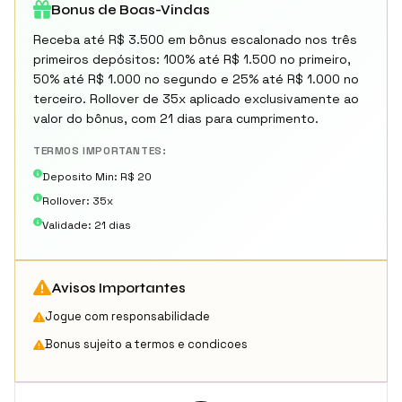
Bonus de Boas-Vindas
Receba até R$ 3.500 em bônus escalonado nos três
primeiros depósitos: 100% até R$ 1.500 no primeiro,
50% até R$ 1.000 no segundo e 25% até R$ 1.000 no
terceiro. Rollover de 35x aplicado exclusivamente ao
valor do bônus, com 21 dias para cumprimento.
TERMOS IMPORTANTES:
Deposito Min: R$ 20
Rollover: 35x
Validade: 21 dias
Avisos Importantes
Jogue com responsabilidade
Bonus sujeito a termos e condicoes