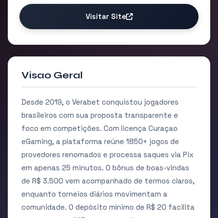
Visitar Site
Visao Geral
Desde 2019, o Verabet conquistou jogadores
brasileiros com sua proposta transparente e
foco em competições. Com licença Curaçao
eGaming, a plataforma reúne 1850+ jogos de
provedores renomados e processa saques via Pix
em apenas 25 minutos. O bônus de boas-vindas
de R$ 3.500 vem acompanhado de termos claros,
enquanto torneios diários movimentam a
comunidade. O depósito mínimo de R$ 20 facilita