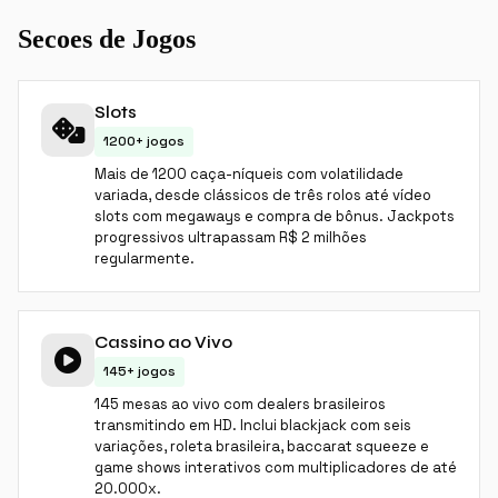
Secoes de Jogos
Slots
1200+ jogos
Mais de 1200 caça-níqueis com volatilidade
variada, desde clássicos de três rolos até vídeo
slots com megaways e compra de bônus. Jackpots
progressivos ultrapassam R$ 2 milhões
regularmente.
Cassino ao Vivo
145+ jogos
145 mesas ao vivo com dealers brasileiros
transmitindo em HD. Inclui blackjack com seis
variações, roleta brasileira, baccarat squeeze e
game shows interativos com multiplicadores de até
20.000x.