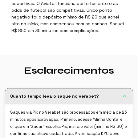
esportivas. O Aviator funciona perfeitamente e as
odds de futebol são competitivas. Único ponto
negativo foi o depósito mínimo de R$ 20 que achei
alto no início, mas compensou com os ganhos. Saquei
R$ 850 em 30 minutos sem complicações.
Esclarecimentos
Quanto tempo leva o saque no verabet?
Saques via Pix no Verabet são processados em média de 25
minutos após aprovação. Primeiro, acesse 'Minha Conta' e
clique em 'Sacar'. Escolha Pix, insira o valor (mínimo R$ 30) e
confirme sua chave cadastrada. A verificação KYC deve