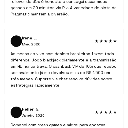
rollover de 35x é honesto e consegui sacar meus
ganhos em 20 minutos via Pix. A variedade de slots da
Pragmatic mantém a diversão.
Irene L.
I
★★★★★
Maio 2026
As mesas ao vivo com dealers brasileiros fazem toda
diferença! Jogo blackjack diariamente e a transmissão
em HD nunca trava. O cashback VIP de 10% que recebo
semanalmente já me devolveu mais de R$ 1.500 em
três meses. Suporte via chat resolve dúvidas sobre
estratégias rapidamente.
Hellen S.
H
★★★★☆
Janeiro 2026
Comecei com crash games e migrei para apostas