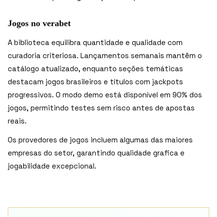
Jogos no verabet
A biblioteca equilibra quantidade e qualidade com
curadoria criteriosa. Lançamentos semanais mantêm o
catálogo atualizado, enquanto seções temáticas
destacam jogos brasileiros e títulos com jackpots
progressivos. O modo demo está disponível em 90% dos
jogos, permitindo testes sem risco antes de apostas
reais.
Os provedores de jogos incluem algumas das maiores
empresas do setor, garantindo qualidade grafica e
jogabilidade excepcional.