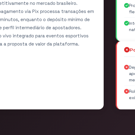
titivamente no mercado brasileiro.
Pr
pagamento via Pix processa transações em
fl
 minutos, enquanto o depósito mínimo de
In
 perfil intermediário de apostadores.
na
 vivo integrado para eventos esportivos
 a proposta de valor da plataforma.
P
De
ap
me
Ro
ex