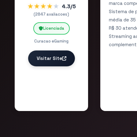
marca compe
★
★
★
★
★
4.3/5
Sistema de 
(2847 avaliacoes)
média de 35
R$ 30 atende
Licenciada
Streaming ao
Curacao eGaming
complementa
Visitar Site