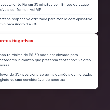
ocessamento Pix em 35 minutos com limites de saque
exíveis conforme nível VIP
terface responsiva otimizada para mobile com aplicativo
tivo para Android e iOS
ontos Negativos
pósito mínimo de R$ 30 pode ser elevado para
ostadores iniciantes que preferem testar com valores
nores
llover de 35x posiciona-se acima da média do mercado,
igindo volume considerável de apostas