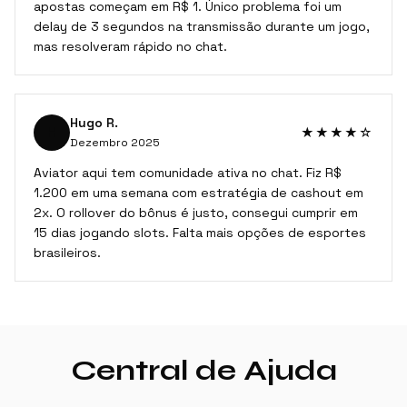
apostas começam em R$ 1. Único problema foi um
delay de 3 segundos na transmissão durante um jogo,
mas resolveram rápido no chat.
Hugo R.
H
★★★★☆
Dezembro 2025
Aviator aqui tem comunidade ativa no chat. Fiz R$
1.200 em uma semana com estratégia de cashout em
2x. O rollover do bônus é justo, consegui cumprir em
15 dias jogando slots. Falta mais opções de esportes
brasileiros.
Central de Ajuda