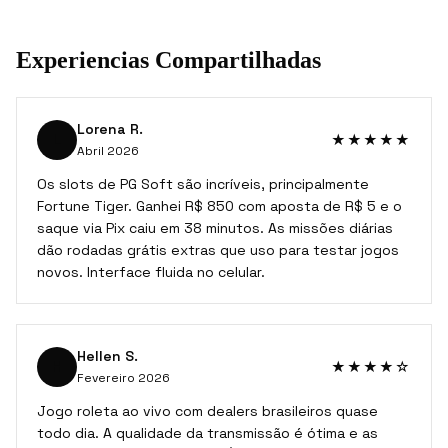
Experiencias Compartilhadas
Lorena R.
L
★★★★★
Abril 2026
Os slots de PG Soft são incríveis, principalmente
Fortune Tiger. Ganhei R$ 850 com aposta de R$ 5 e o
saque via Pix caiu em 38 minutos. As missões diárias
dão rodadas grátis extras que uso para testar jogos
novos. Interface fluida no celular.
Hellen S.
H
★★★★☆
Fevereiro 2026
Jogo roleta ao vivo com dealers brasileiros quase
todo dia. A qualidade da transmissão é ótima e as