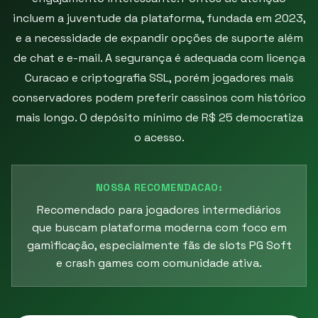
incluem a juventude da plataforma, fundada em 2023,
e a necessidade de expandir opções de suporte além
de chat e e-mail. A segurança é adequada com licença
Curacao e criptografia SSL, porém jogadores mais
conservadores podem preferir cassinos com histórico
mais longo. O depósito mínimo de R$ 25 democratiza
o acesso.
NOSSA RECOMENDACAO:
Recomendado para jogadores intermediários
que buscam plataforma moderna com foco em
gamificação, especialmente fãs de slots PG Soft
e crash games com comunidade ativa.