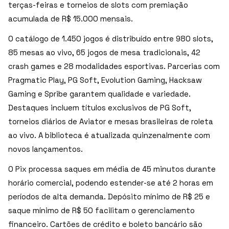
terças-feiras e torneios de slots com premiação
acumulada de R$ 15.000 mensais.
O catálogo de 1.450 jogos é distribuído entre 980 slots,
85 mesas ao vivo, 65 jogos de mesa tradicionais, 42
crash games e 28 modalidades esportivas. Parcerias com
Pragmatic Play, PG Soft, Evolution Gaming, Hacksaw
Gaming e Spribe garantem qualidade e variedade.
Destaques incluem títulos exclusivos de PG Soft,
torneios diários de Aviator e mesas brasileiras de roleta
ao vivo. A biblioteca é atualizada quinzenalmente com
novos lançamentos.
O Pix processa saques em média de 45 minutos durante
horário comercial, podendo estender-se até 2 horas em
períodos de alta demanda. Depósito mínimo de R$ 25 e
saque mínimo de R$ 50 facilitam o gerenciamento
financeiro. Cartões de crédito e boleto bancário são