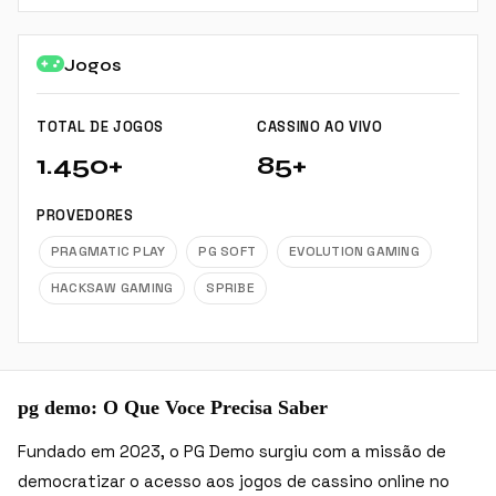
Jogos
TOTAL DE JOGOS
CASSINO AO VIVO
1.450+
85+
PROVEDORES
PRAGMATIC PLAY
PG SOFT
EVOLUTION GAMING
HACKSAW GAMING
SPRIBE
pg demo: O Que Voce Precisa Saber
Fundado em 2023, o PG Demo surgiu com a missão de
democratizar o acesso aos jogos de cassino online no