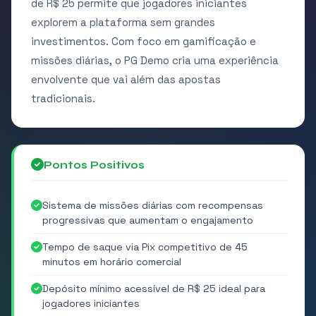
de R$ 25 permite que jogadores iniciantes
explorem a plataforma sem grandes
investimentos. Com foco em gamificação e
missões diárias, o PG Demo cria uma experiência
envolvente que vai além das apostas
tradicionais.
Pontos Positivos
Sistema de missões diárias com recompensas
progressivas que aumentam o engajamento
Tempo de saque via Pix competitivo de 45
minutos em horário comercial
Depósito mínimo acessível de R$ 25 ideal para
jogadores iniciantes