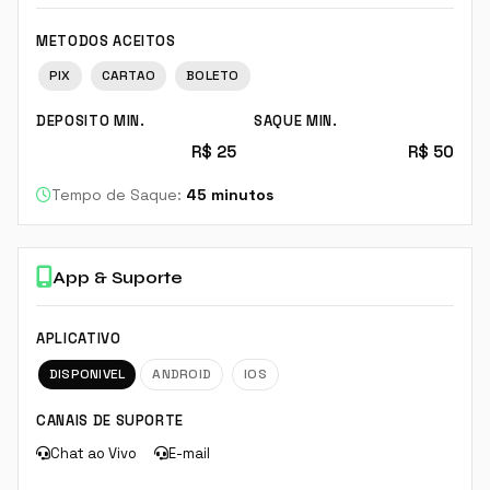
METODOS ACEITOS
PIX
CARTAO
BOLETO
DEPOSITO MIN.
SAQUE MIN.
R$ 25
R$ 50
Tempo de Saque:
45 minutos
App & Suporte
APLICATIVO
DISPONIVEL
ANDROID
IOS
CANAIS DE SUPORTE
Chat ao Vivo
E-mail