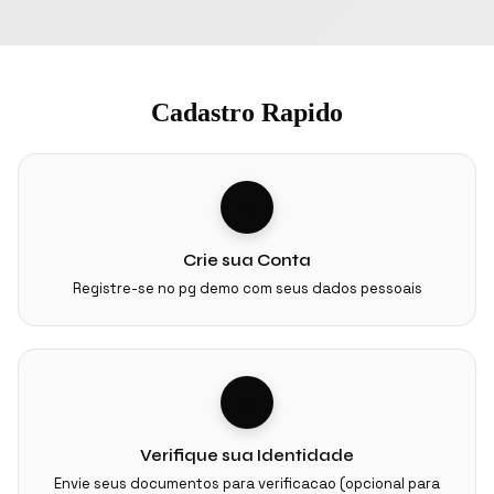
Cadastro Rapido
1
Crie sua Conta
Registre-se no pg demo com seus dados pessoais
2
Verifique sua Identidade
Envie seus documentos para verificacao (opcional para