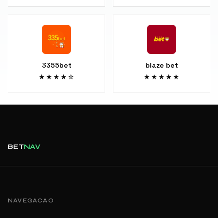
3355bet
blaze bet
★★★★☆
★★★★★
BET
NAV
NAVEGACAO