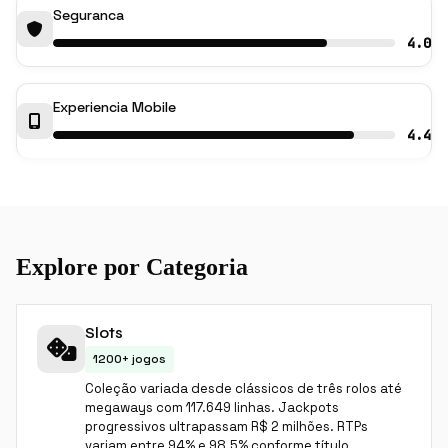
Seguranca
4.0
Experiencia Mobile
4.4
Explore por Categoria
Slots
1200+ jogos
Coleção variada desde clássicos de três rolos até
megaways com 117.649 linhas. Jackpots
progressivos ultrapassam R$ 2 milhões. RTPs
variam entre 94% e 98.5% conforme título