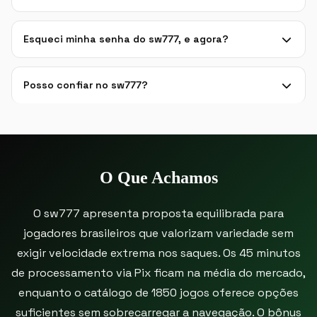
Primeiro, crie conta clicando em 'Registrar' e preencha
Esqueci minha senha do sw777, e agora?
dados pessoais básicos. Depois, faça depósito mínimo de
R$ 25 via Pix para ativar bônus de boas-vindas. Comece
Clique em 'Esqueci minha senha' na tela de login do sw777.
testando slots com apostas baixas de R$ 0,50 para
Posso confiar no sw777?
Digite o e-mail cadastrado e verifique a caixa de entrada
entender mecânicas sem arriscar muito. Explore a seção de
em até 5 minutos. Abra o link recebido e crie nova senha
crash games como Aviator com apostas de R$ 1. Leia os
O sw777 opera com licença Curacao eGaming desde 2019,
com mínimo de 8 caracteres incluindo letras e números. Se
termos do bônus antes de aceitar, especialmente o rollover
oferecendo proteção regulatória básica. A criptografia SSL
não receber e-mail, verifique spam ou lixeira. Caso persista,
de 35x que exige apostas estratégicas.
256 bits protege transações financeiras e dados pessoais
contate suporte via chat ao vivo informando CPF e e-mail
durante navegação. Mais de 2847 avaliações com rating 4.1
cadastrado para recuperação manual em até 2 horas.
O Que Achamos
indicam experiências majoritariamente positivas. Saques
via Pix em 45 minutos demonstram processamento
O sw777 apresenta proposta equilibrada para
confiável. Verificação KYC obrigatória previne fraudes.
jogadores brasileiros que valorizam variedade sem
Recomenda-se sempre jogar com responsabilidade e
exigir velocidade extrema nos saques. Os 45 minutos
verificar termos antes de depositar valores significativos.
de processamento via Pix ficam na média do mercado,
enquanto o catálogo de 1850 jogos oferece opções
suficientes sem sobrecarregar a navegação. O bônus