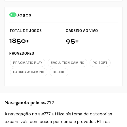
Jogos
TOTAL DE JOGOS
CASSINO AO VIVO
1850+
95+
PROVEDORES
PRAGMATIC PLAY
EVOLUTION GAMING
PG SOFT
HACKSAW GAMING
SPRIBE
Navegando pelo sw777
A navegação no sw777 utiliza sistema de categorias
expansíveis com busca por nome e provedor. Filtros