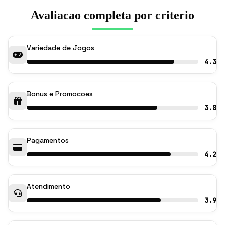
Avaliacao completa por criterio
Variedade de Jogos
4.3
Bonus e Promocoes
3.8
Pagamentos
4.2
Atendimento
3.9