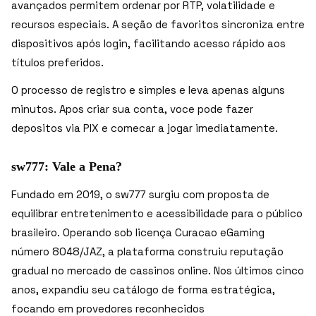
avançados permitem ordenar por RTP, volatilidade e
recursos especiais. A seção de favoritos sincroniza entre
dispositivos após login, facilitando acesso rápido aos
títulos preferidos.
O processo de registro e simples e leva apenas alguns
minutos. Apos criar sua conta, voce pode fazer
depositos via PIX e comecar a jogar imediatamente.
sw777: Vale a Pena?
Fundado em 2019, o sw777 surgiu com proposta de
equilibrar entretenimento e acessibilidade para o público
brasileiro. Operando sob licença Curacao eGaming
número 8048/JAZ, a plataforma construiu reputação
gradual no mercado de cassinos online. Nos últimos cinco
anos, expandiu seu catálogo de forma estratégica,
focando em provedores reconhecidos