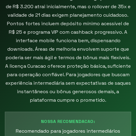
de R$ 3.200 atrai inicialmente, mas o rollover de 35x e
validade de 21 dias exigem planejamento cuidadoso.
Pontos fortes incluem depósito mínimo acessível de
R$ 25 e programa VIP com cashback progressivo. A
interface mobile funciona bem, dispensando
downloads. Áreas de melhoria envolvem suporte que
poderia ser mais ágil e termos de bônus mais flexíveis.
A licença Curacao oferece proteção básica, suficiente
para operação confiável. Para jogadores que buscam
experiência intermediária sem expectativas de saques
instantâneos ou bônus generosos demais, a
plataforma cumpre o prometido.
NOSSA RECOMENDACAO:
Recomendado para jogadores intermediários