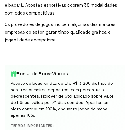
e bacará. Apostas esportivas cobrem 38 modalidades
com odds competitivas.
Os provedores de jogos incluem algumas das maiores
empresas do setor, garantindo qualidade grafica e
jogabilidade excepcional.
Bonus de Boas-Vindas
Pacote de boas-vindas de até R$ 3.200 distribuído
nos três primeiros depósitos, com percentuais
decrescentes. Rollover de 35x aplicado sobre valor
do bônus, válido por 21 dias corridos. Apostas em
slots contribuem 100%, enquanto jogos de mesa
apenas 10%.
TERMOS IMPORTANTES: