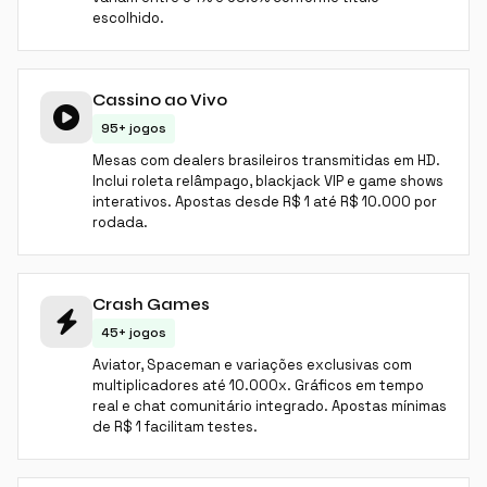
escolhido.
Cassino ao Vivo
95+ jogos
Mesas com dealers brasileiros transmitidas em HD.
Inclui roleta relâmpago, blackjack VIP e game shows
interativos. Apostas desde R$ 1 até R$ 10.000 por
rodada.
Crash Games
45+ jogos
Aviator, Spaceman e variações exclusivas com
multiplicadores até 10.000x. Gráficos em tempo
real e chat comunitário integrado. Apostas mínimas
de R$ 1 facilitam testes.