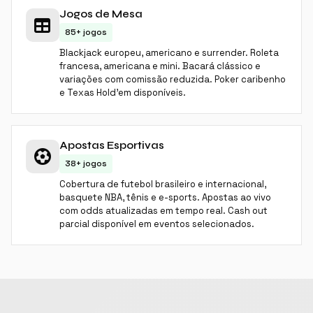
Jogos de Mesa
85+ jogos
Blackjack europeu, americano e surrender. Roleta
francesa, americana e mini. Bacará clássico e
variações com comissão reduzida. Poker caribenho
e Texas Hold'em disponíveis.
Apostas Esportivas
38+ jogos
Cobertura de futebol brasileiro e internacional,
basquete NBA, tênis e e-sports. Apostas ao vivo
com odds atualizadas em tempo real. Cash out
parcial disponível em eventos selecionados.