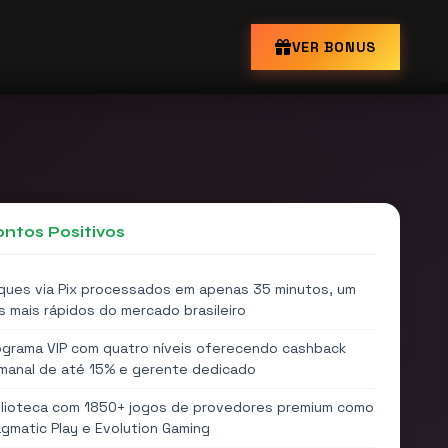
VER BONUS
ntos Positivos
ques via Pix processados em apenas 35 minutos, um
s mais rápidos do mercado brasileiro
ograma VIP com quatro níveis oferecendo cashback
manal de até 15% e gerente dedicado
blioteca com 1850+ jogos de provedores premium como
agmatic Play e Evolution Gaming