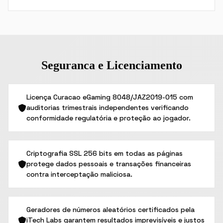
Seguranca e Licenciamento
Licença Curacao eGaming 8048/JAZ2019-015 com
auditorias trimestrais independentes verificando
conformidade regulatória e proteção ao jogador.
Criptografia SSL 256 bits em todas as páginas
protege dados pessoais e transações financeiras
contra interceptação maliciosa.
Geradores de números aleatórios certificados pela
iTech Labs garantem resultados imprevisíveis e justos