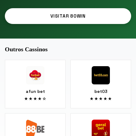
VISITAR 80WIN
Outros Cassinos
afun bet
bet03
★★★★☆
★★★★★