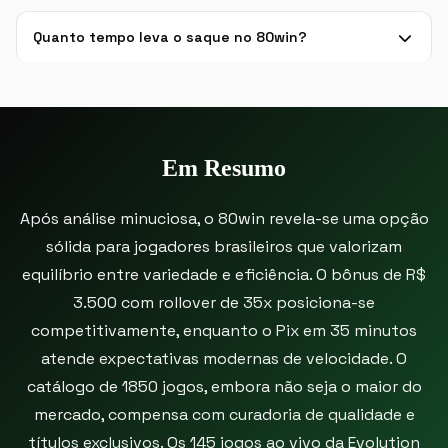
no selo. A criptografia SSL 256 bits aparece como cadeado
Depende do seu perfil. Com R$ 100 de depósito, você
verde na barra de endereço. Jogos usam RNG certificado
Quanto tempo leva o saque no 80win?
recebe R$ 100 de bônus (total R$ 200). O rollover de 35x
pela iTech Labs, com certificados acessíveis na seção 'Jogo
significa apostar R$ 3.500 antes de sacar. Jogando slots
Justo'. Mais de 2.800 avaliações reais de jogadores
Pix processa em média 35 minutos após aprovação, mais
com RTP 96% e apostas de R$ 2, são aproximadamente
brasileiros confirmam pagamentos regulares. Teste
rápido que a média de mercado (1-2 horas). Primeira
1.750 rodadas. Para jogadores casuais que apostam R$
depositando o mínimo de R$ 25 antes de valores maiores.
retirada exige verificação KYC se ultrapassar R$ 2.000,
50/dia, leva 70 dias - inviável no prazo de 21 dias. Ideal para
adicionando 24-48h. Saques até R$ 10.000/dia são
quem joga diariamente R$ 200+ e conhece gestão de
Em Resumo
automáticos para contas verificadas. Cartão de crédito
banca.
leva 3-5 dias úteis. Dica: faça verificação antecipada
Após análise minuciosa, o 80win revela-se uma opção
enviando documentos via chat para agilizar futuros saques.
sólida para jogadores brasileiros que valorizam
equilíbrio entre variedade e eficiência. O bônus de R$
3.500 com rollover de 35x posiciona-se
competitivamente, enquanto o Pix em 35 minutos
atende expectativas modernas de velocidade. O
catálogo de 1850 jogos, embora não seja o maior do
mercado, compensa com curadoria de qualidade e
títulos exclusivos. Os 145 jogos ao vivo da Evolution