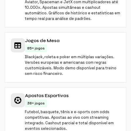
Aviator, Spaceman e JetX com multiplicadores até
10.000x. Apostas simultâneas e cashout
automático. Gráficos de histórico e estatísticas em
tempo real para análise de padrões.
Jogos de Mesa
85+ jogos
Blackjack, roleta e poker em múltiplas variações.
Versões europeias e americanas com regras
customizáveis. Modo demo disponível para treino
sem risco financeiro.
Apostas Esportivas
38+ jogos
Futebol, basquete, tênis e e-sports com odds
competitivas. Apostas ao vivo com streaming
integrado. Cashout parcial e total disponível em
eventos selecionados.