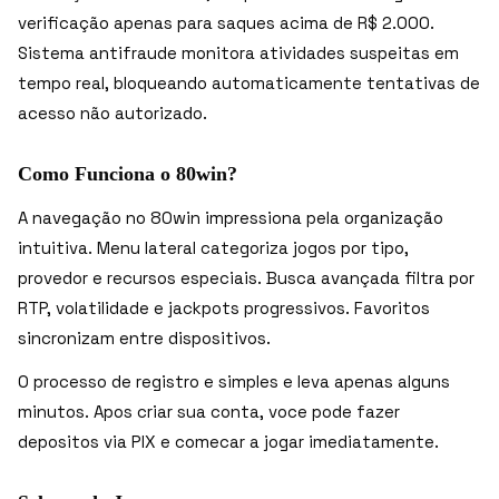
verificação apenas para saques acima de R$ 2.000.
Sistema antifraude monitora atividades suspeitas em
tempo real, bloqueando automaticamente tentativas de
acesso não autorizado.
Como Funciona o 80win?
A navegação no 80win impressiona pela organização
intuitiva. Menu lateral categoriza jogos por tipo,
provedor e recursos especiais. Busca avançada filtra por
RTP, volatilidade e jackpots progressivos. Favoritos
sincronizam entre dispositivos.
O processo de registro e simples e leva apenas alguns
minutos. Apos criar sua conta, voce pode fazer
depositos via PIX e comecar a jogar imediatamente.