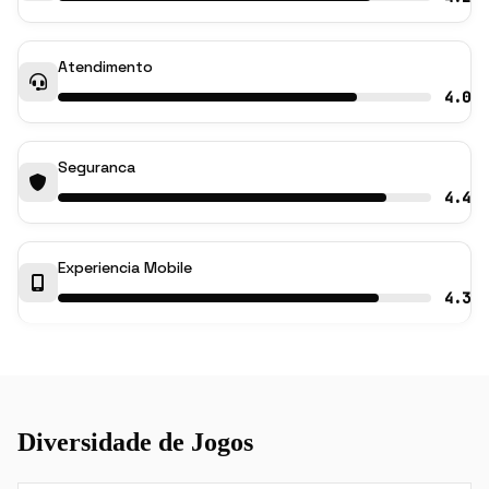
Atendimento
4.0
Seguranca
4.4
Experiencia Mobile
4.3
Diversidade de Jogos