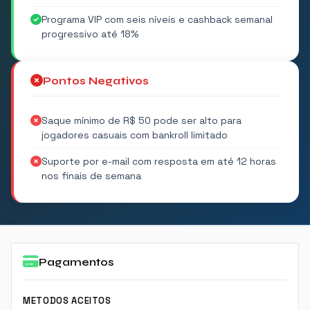
Programa VIP com seis níveis e cashback semanal
progressivo até 18%
Pontos Negativos
Saque mínimo de R$ 50 pode ser alto para
jogadores casuais com bankroll limitado
Suporte por e-mail com resposta em até 12 horas
nos finais de semana
Pagamentos
METODOS ACEITOS