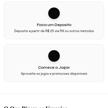
3
Faca um Deposito
Deposite a partir de R$ 25 via PIX ou outros metodos
4
Comece a Jogar
Aproveite os jogos e promocoes disponiveis