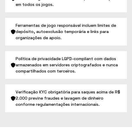
em todos os jogos.
Ferramentas de jogo responsável incluem limites de
depósito, autoexclusão temporária e links para
organizações de apoio.
Política de privacidade LGPD-compliant com dados
armazenados em servidores criptografados e nunca
compartilhados com terceiros.
Verificação KYC obrigatória para saques acima de R$
2.000 previne fraudes e lavagem de dinheiro
conforme regulamentações internacionais.