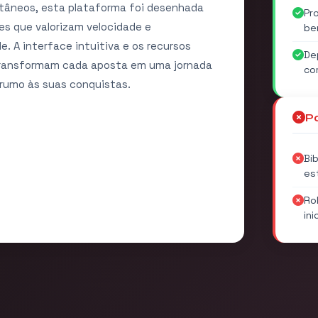
ntâneos, esta plataforma foi desenhada
Pr
es que valorizam velocidade e
be
de. A interface intuitiva e os recursos
De
transformam cada aposta em uma jornada
co
rumo às suas conquistas.
P
Bi
es
Ro
in