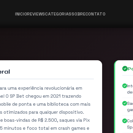
INICIO
REVIEWS
CATEGORIAS
SOBRE
CONTATO
Po
ral
In
ara uma experiência revolucionária em
de
ne! O SP Bet chegou em 2021 trazendo
Sa
obile de ponta e uma biblioteca com mais
ga
s otimizados para qualquer dispositivo.
 boas-vindas de R$ 2.500, saques via Pix
Co
Sp
5 minutos e foco total em crash games e