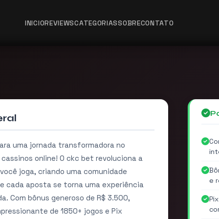
INICIO
REVIEWS
CATEGORIAS
SOBRE
CONTATO
Po
ral
Co
para uma jornada transformadora no
in
 cassinos online! O ckc bet revoluciona a
Bô
você joga, criando uma comunidade
e 
de cada aposta se torna uma experiência
da. Com bônus generoso de R$ 3.500,
Pi
co
mpressionante de 1850+ jogos e Pix