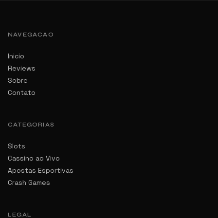
NAVEGACAO
Inicio
Reviews
Sobre
Contato
CATEGORIAS
Slots
Cassino ao Vivo
Apostas Esportivas
Crash Games
LEGAL