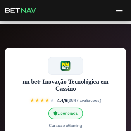
INICIO
/
REVIEWS
/
NN BET
BET
NAV
nn bet: Inovação Tecnológica em
Cassino
★
★
★
★
★
4.1/5
(2847 avaliacoes)
Licenciada
Curacao eGaming