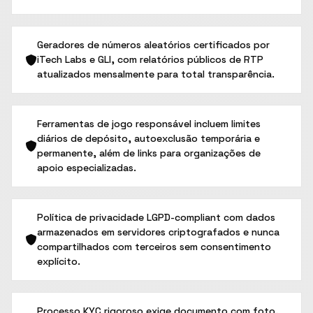
Geradores de números aleatórios certificados por
iTech Labs e GLI, com relatórios públicos de RTP
atualizados mensalmente para total transparência.
Ferramentas de jogo responsável incluem limites
diários de depósito, autoexclusão temporária e
permanente, além de links para organizações de
apoio especializadas.
Política de privacidade LGPD-compliant com dados
armazenados em servidores criptografados e nunca
compartilhados com terceiros sem consentimento
explícito.
Processo KYC rigoroso exige documento com foto,