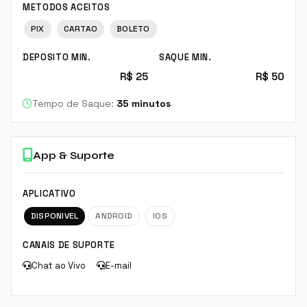
METODOS ACEITOS
PIX
CARTAO
BOLETO
DEPOSITO MIN.
SAQUE MIN.
R$ 25
R$ 50
Tempo de Saque:
35 minutos
App & Suporte
APLICATIVO
DISPONIVEL
ANDROID
IOS
CANAIS DE SUPORTE
Chat ao Vivo
E-mail