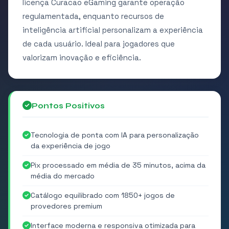
licença Curacao eGaming garante operação
regulamentada, enquanto recursos de
inteligência artificial personalizam a experiência
de cada usuário. Ideal para jogadores que
valorizam inovação e eficiência.
Pontos Positivos
Tecnologia de ponta com IA para personalização
da experiência de jogo
Pix processado em média de 35 minutos, acima da
média do mercado
Catálogo equilibrado com 1850+ jogos de
provedores premium
Interface moderna e responsiva otimizada para