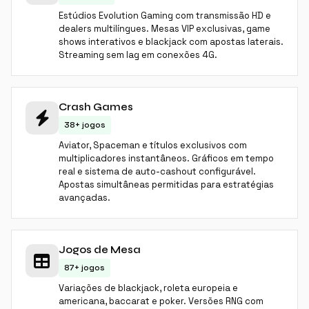
Estúdios Evolution Gaming com transmissão HD e
dealers multilíngues. Mesas VIP exclusivas, game
shows interativos e blackjack com apostas laterais.
Streaming sem lag em conexões 4G.
Crash Games
38+ jogos
Aviator, Spaceman e títulos exclusivos com
multiplicadores instantâneos. Gráficos em tempo
real e sistema de auto-cashout configurável.
Apostas simultâneas permitidas para estratégias
avançadas.
Jogos de Mesa
87+ jogos
Variações de blackjack, roleta europeia e
americana, baccarat e poker. Versões RNG com