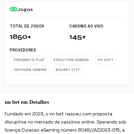
Jogos
TOTAL DE JOGOS
CASSINO AO VIVO
1850+
145+
PROVEDORES
PRAGMATIC PLAY
EVOLUTION GAMING
PG SOFT
HACKSAW GAMING
NOLIMIT CITY
nn bet em Detalhes
Fundado em 2023, o nn bet nasceu com proposta
disruptiva no mercado de cassinos online. Operando sob
licença Curacao eGaming número 8048/JAZ2023-015, a