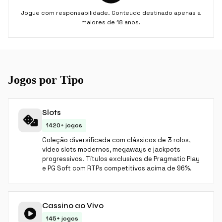
Jogue com responsabilidade. Conteudo destinado apenas a
maiores de 18 anos.
Jogos por Tipo
Slots
1420+ jogos
Coleção diversificada com clássicos de 3 rolos,
vídeo slots modernos, megaways e jackpots
progressivos. Títulos exclusivos de Pragmatic Play
e PG Soft com RTPs competitivos acima de 96%.
Cassino ao Vivo
145+ jogos