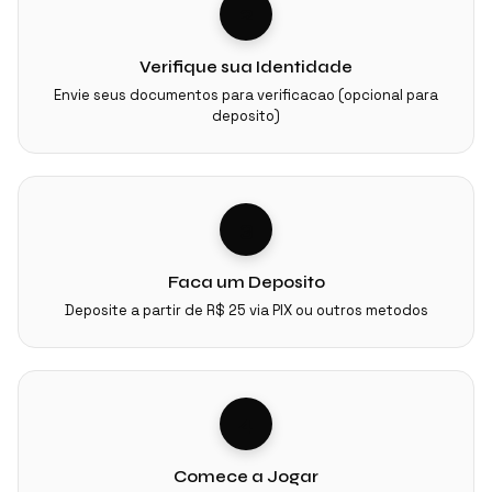
2
Verifique sua Identidade
Envie seus documentos para verificacao (opcional para
deposito)
3
Faca um Deposito
Deposite a partir de R$ 25 via PIX ou outros metodos
4
Comece a Jogar