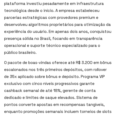
plataforma investiu pesadamente em infraestrutura
tecnológica desde o início. A empresa estabeleceu
parcerias estratégicas com provedores premium e
desenvolveu algoritmos proprietários para otimização da
experiência do usuário. Em apenas dois anos, conquistou
presença sólida no Brasil, focando em transparência
operacional e suporte técnico especializado para o
público brasileiro.
O pacote de boas-vindas oferece até R$ 3.200 em bônus
escalonados nos três primeiros depósitos, com rollover
de 35x aplicado sobre bônus e depósito. Programa VIP
exclusivo com cinco níveis progressivos garante
cashback semanal de até 18%, gerente de conta
dedicado e limites de saque elevados. Sistema de
pontos converte apostas em recompensas tangíveis,
enquanto promoções semanais incluem torneios de slots