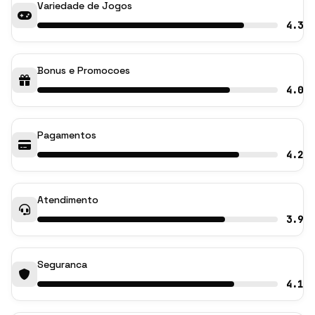
Variedade de Jogos
4.3
Bonus e Promocoes
4.0
Pagamentos
4.2
Atendimento
3.9
Seguranca
4.1