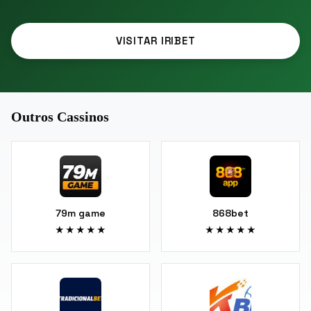
VISITAR IRIBET
Outros Cassinos
79m game
868bet
★★★★★
★★★★★