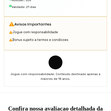
Rollover: 35x
Validade: 21 dias
Avisos Importantes
Jogue com responsabilidade
Bonus sujeito a termos e condicoes
18+
Jogue com responsabilidade. Conteudo destinado apenas a
maiores de 18 anos.
Confira nossa avaliacao detalhada da