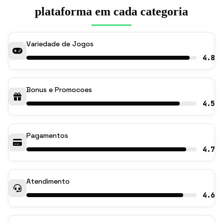
plataforma em cada categoria
Variedade de Jogos
4.8
Bonus e Promocoes
4.5
Pagamentos
4.7
Atendimento
4.6