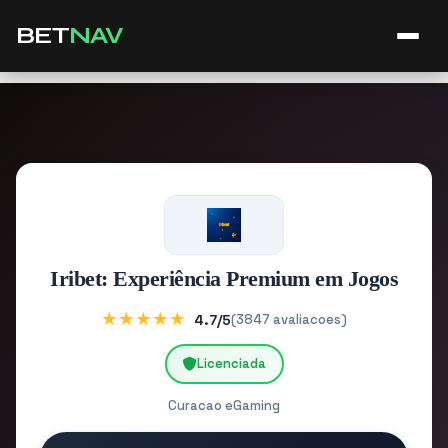
INICIO
/
REVIEWS
/
IRIBET
BET
NAV
Iribet: Experiência Premium em Jogos
★
★
★
★
★
4.7/5
(3847 avaliacoes)
Licenciada
Curacao eGaming