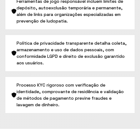
Ferramentas de jogo responsável incluem limites de
depósito, autoexclusão temporária e permanente,
além de links para organizações especializadas em
prevenção de ludopatia.
Política de privacidade transparente detalha coleta,
armazenamento e uso de dados pessoais, com
conformidade LGPD e direito de exclusão garantido
aos usuários.
Processo KYC rigoroso com verificação de
identidade, comprovante de residência e validação
de métodos de pagamento previne fraudes e
lavagem de dinheiro.