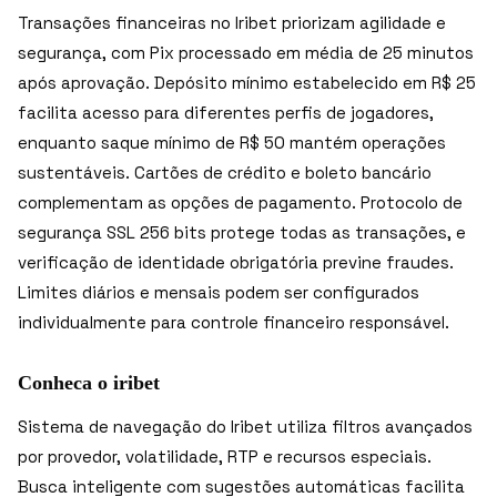
Transações financeiras no Iribet priorizam agilidade e
segurança, com Pix processado em média de 25 minutos
após aprovação. Depósito mínimo estabelecido em R$ 25
facilita acesso para diferentes perfis de jogadores,
enquanto saque mínimo de R$ 50 mantém operações
sustentáveis. Cartões de crédito e boleto bancário
complementam as opções de pagamento. Protocolo de
segurança SSL 256 bits protege todas as transações, e
verificação de identidade obrigatória previne fraudes.
Limites diários e mensais podem ser configurados
individualmente para controle financeiro responsável.
Conheca o iribet
Sistema de navegação do Iribet utiliza filtros avançados
por provedor, volatilidade, RTP e recursos especiais.
Busca inteligente com sugestões automáticas facilita