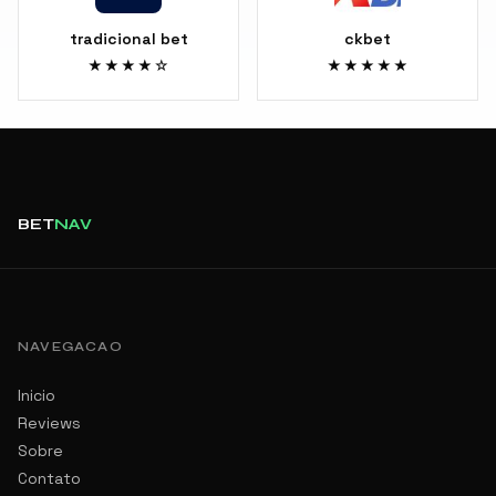
tradicional bet
ckbet
★★★★☆
★★★★★
BET
NAV
NAVEGACAO
Inicio
Reviews
Sobre
Contato