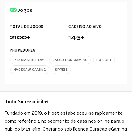
Jogos
TOTAL DE JOGOS
CASSINO AO VIVO
2100+
145+
PROVEDORES
PRAGMATIC PLAY
EVOLUTION GAMING
PG SOFT
HACKSAW GAMING
SPRIBE
Tudo Sobre o iribet
Fundado em 2019, o Iribet estabeleceu-se rapidamente
como referência no segmento de cassinos online para o
público brasileiro. Operando sob licença Curacao eGaming