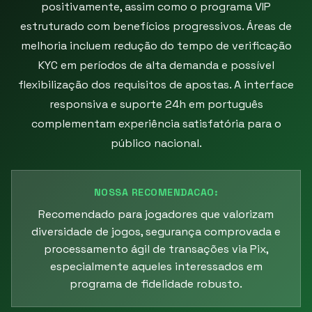
positivamente, assim como o programa VIP
estruturado com benefícios progressivos. Áreas de
melhoria incluem redução do tempo de verificação
KYC em períodos de alta demanda e possível
flexibilização dos requisitos de apostas. A interface
responsiva e suporte 24h em português
complementam experiência satisfatória para o
público nacional.
NOSSA RECOMENDACAO:
Recomendado para jogadores que valorizam
diversidade de jogos, segurança comprovada e
processamento ágil de transações via Pix,
especialmente aqueles interessados em
programa de fidelidade robusto.