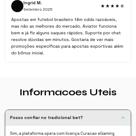
Ingrid M.
I
★★★★☆
Setembro 2025
Apostas em futebol brasileiro têm odds razoáveis,
mas não as melhores do mercado. Aviator funciona
bem e já fiz alguns saques rápidos. Suporte por chat
resolve dúvidas em minutos. Gostaria de ver mais
promoções específicas para apostas esportivas além
do bônus inicial.
Informacoes Uteis
Posso confiar no tradicional bet?
Sim, a plataforma opera com licença Curacao eGaming