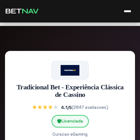
INICIO
/
REVIEWS
/
TRADICIONAL BET
BET
NAV
Tradicional Bet - Experiência Clássica
de Cassino
★
★
★
★
★
4.1/5
(2847 avaliacoes)
Licenciada
Curacao eGaming