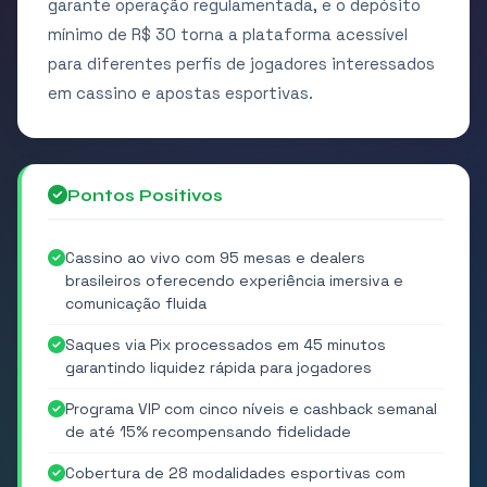
garante operação regulamentada, e o depósito
mínimo de R$ 30 torna a plataforma acessível
para diferentes perfis de jogadores interessados
em cassino e apostas esportivas.
Pontos Positivos
Cassino ao vivo com 95 mesas e dealers
brasileiros oferecendo experiência imersiva e
comunicação fluida
Saques via Pix processados em 45 minutos
garantindo liquidez rápida para jogadores
Programa VIP com cinco níveis e cashback semanal
de até 15% recompensando fidelidade
Cobertura de 28 modalidades esportivas com