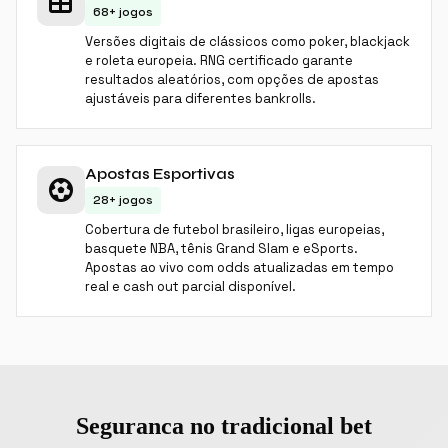
68+ jogos
Versões digitais de clássicos como poker, blackjack
e roleta europeia. RNG certificado garante
resultados aleatórios, com opções de apostas
ajustáveis para diferentes bankrolls.
Apostas Esportivas
28+ jogos
Cobertura de futebol brasileiro, ligas europeias,
basquete NBA, tênis Grand Slam e eSports.
Apostas ao vivo com odds atualizadas em tempo
real e cash out parcial disponível.
Seguranca no tradicional bet