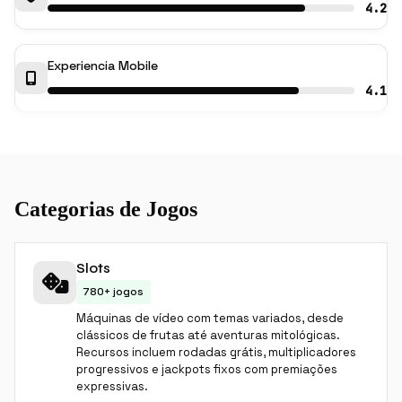
4.2
Experiencia Mobile
4.1
Categorias de Jogos
Slots
780+ jogos
Máquinas de vídeo com temas variados, desde
clássicos de frutas até aventuras mitológicas.
Recursos incluem rodadas grátis, multiplicadores
progressivos e jackpots fixos com premiações
expressivas.