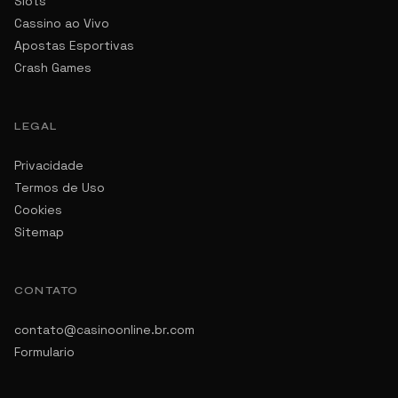
Slots
Cassino ao Vivo
Apostas Esportivas
Crash Games
LEGAL
Privacidade
Termos de Uso
Cookies
Sitemap
CONTATO
contato@casinoonline.br.com
Formulario