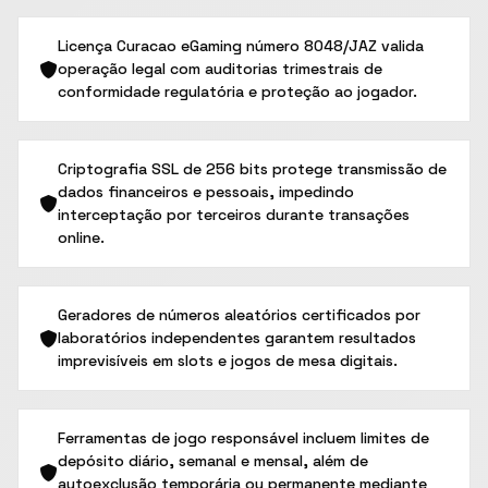
Licença Curacao eGaming número 8048/JAZ valida
operação legal com auditorias trimestrais de
conformidade regulatória e proteção ao jogador.
Criptografia SSL de 256 bits protege transmissão de
dados financeiros e pessoais, impedindo
interceptação por terceiros durante transações
online.
Geradores de números aleatórios certificados por
laboratórios independentes garantem resultados
imprevisíveis em slots e jogos de mesa digitais.
Ferramentas de jogo responsável incluem limites de
depósito diário, semanal e mensal, além de
autoexclusão temporária ou permanente mediante