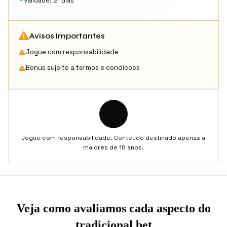
Validade: 21 dias
Avisos Importantes
Jogue com responsabilidade
Bonus sujeito a termos e condicoes
18+
Jogue com responsabilidade. Conteudo destinado apenas a
maiores de 18 anos.
Veja como avaliamos cada aspecto do
tradicional bet