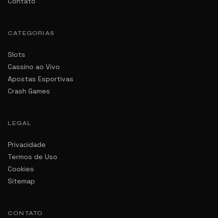
Contato
CATEGORIAS
Slots
Cassino ao Vivo
Apostas Esportivas
Crash Games
LEGAL
Privacidade
Termos de Uso
Cookies
Sitemap
CONTATO