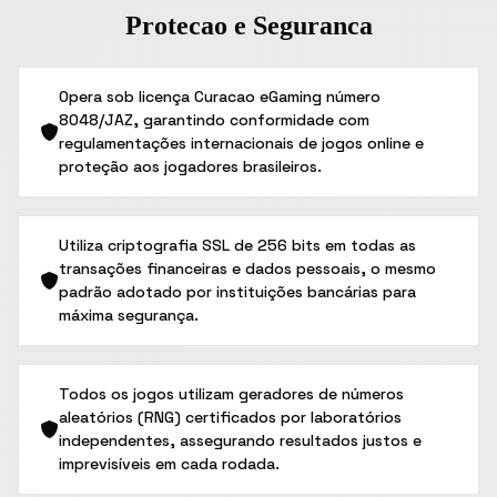
Protecao e Seguranca
Opera sob licença Curacao eGaming número
8048/JAZ, garantindo conformidade com
regulamentações internacionais de jogos online e
proteção aos jogadores brasileiros.
Utiliza criptografia SSL de 256 bits em todas as
transações financeiras e dados pessoais, o mesmo
padrão adotado por instituições bancárias para
máxima segurança.
Todos os jogos utilizam geradores de números
aleatórios (RNG) certificados por laboratórios
independentes, assegurando resultados justos e
imprevisíveis em cada rodada.