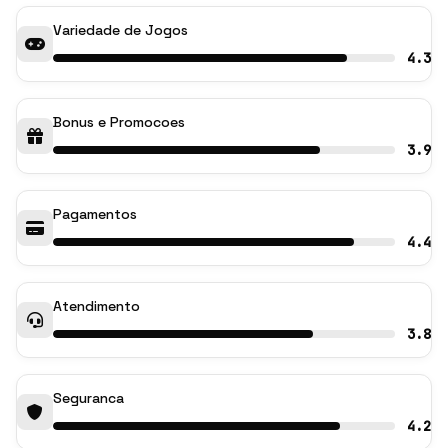
Variedade de Jogos
4.3
Bonus e Promocoes
3.9
Pagamentos
4.4
Atendimento
3.8
Seguranca
4.2