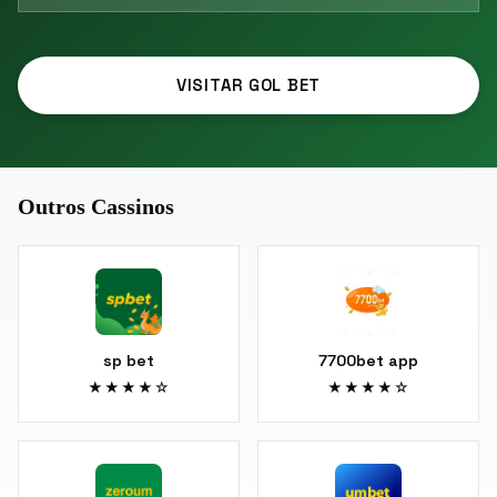
VISITAR GOL BET
Outros Cassinos
sp bet
7700bet app
★★★★☆
★★★★☆