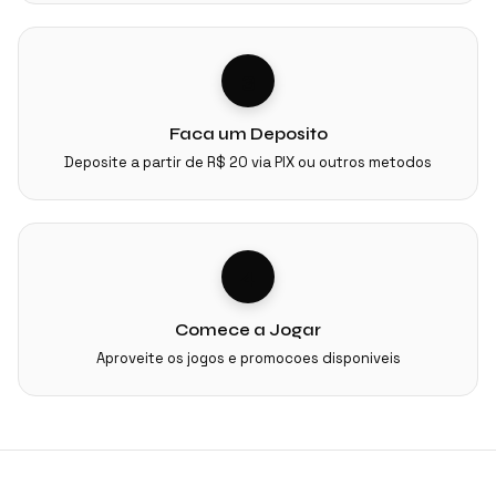
3
Faca um Deposito
Deposite a partir de R$ 20 via PIX ou outros metodos
4
Comece a Jogar
Aproveite os jogos e promocoes disponiveis