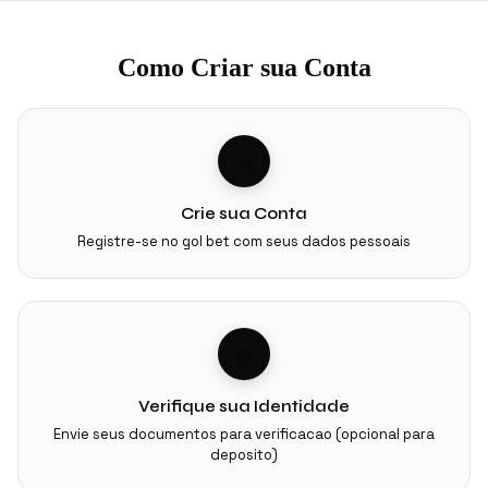
Como Criar sua Conta
1
Crie sua Conta
Registre-se no gol bet com seus dados pessoais
2
Verifique sua Identidade
Envie seus documentos para verificacao (opcional para
deposito)