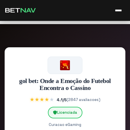
INICIO
/
REVIEWS
/
GOL BET
BET
NAV
gol bet: Onde a Emoção do Futebol
Encontra o Cassino
★
★
★
★
★
4.1/5
(2847 avaliacoes)
Licenciada
Curacao eGaming