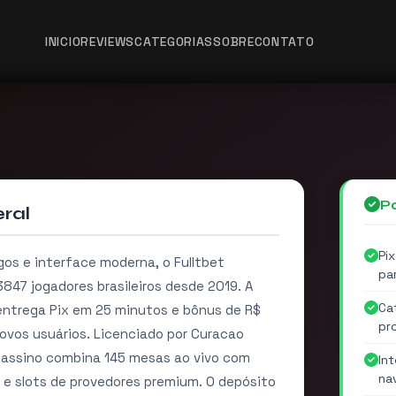
INICIO
REVIEWS
CATEGORIAS
SOBRE
CONTATO
Po
ral
Pi
os e interface moderna, o Fulltbet
pa
847 jogadores brasileiros desde 2019. A
Ca
entrega Pix em 25 minutos e bônus de R$
pr
ovos usuários. Licenciado por Curacao
cassino combina 145 mesas ao vivo com
Int
na
e slots de provedores premium. O depósito