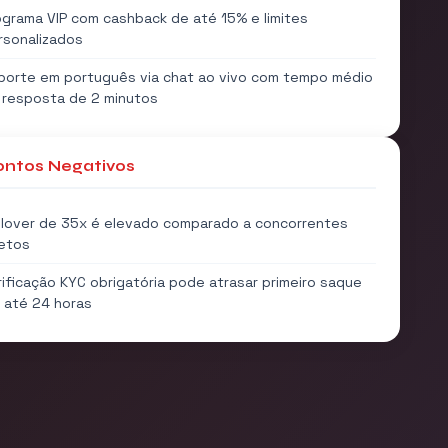
ograma VIP com cashback de até 15% e limites
rsonalizados
porte em português via chat ao vivo com tempo médio
 resposta de 2 minutos
ontos Negativos
llover de 35x é elevado comparado a concorrentes
retos
rificação KYC obrigatória pode atrasar primeiro saque
 até 24 horas