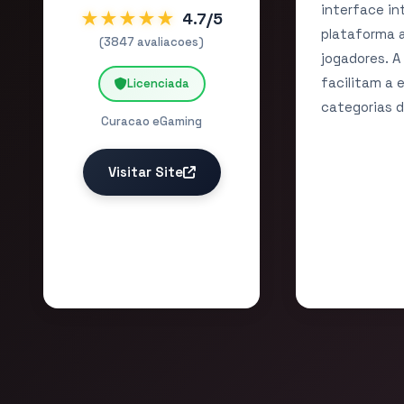
interface in
★
★
★
★
★
4.7/5
plataforma a
(3847 avaliacoes)
jogadores. A
facilitam a 
Licenciada
categorias d
Curacao eGaming
Visitar Site