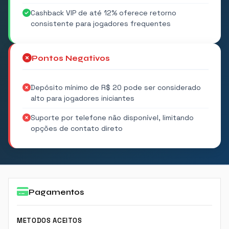
Cashback VIP de até 12% oferece retorno
consistente para jogadores frequentes
Pontos Negativos
Depósito mínimo de R$ 20 pode ser considerado
alto para jogadores iniciantes
Suporte por telefone não disponível, limitando
opções de contato direto
Pagamentos
METODOS ACEITOS