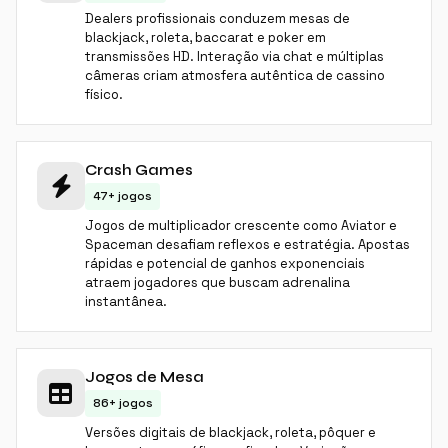
Dealers profissionais conduzem mesas de
blackjack, roleta, baccarat e poker em
transmissões HD. Interação via chat e múltiplas
câmeras criam atmosfera autêntica de cassino
físico.
Crash Games
47+ jogos
Jogos de multiplicador crescente como Aviator e
Spaceman desafiam reflexos e estratégia. Apostas
rápidas e potencial de ganhos exponenciais
atraem jogadores que buscam adrenalina
instantânea.
Jogos de Mesa
86+ jogos
Versões digitais de blackjack, roleta, pôquer e