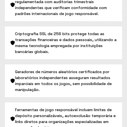
regulamentada com auditorias trimestrais
independentes que verificam conformidade com
padrões internacionais de jogo responsável.
Criptografia SSL de 256 bits protege todas as
transações financeiras e dados pessoais, utilizando a
mesma tecnologia empregada por instituições
bancárias globais.
Geradores de números aleatórios certificados por
laboratórios independentes asseguram resultados
imparciais em todos os jogos, sem possibilidade de
manipulação.
Ferramentas de jogo responsável incluem limites de
depósito personalizáveis, autoexclusão temporária e
links diretos para organizações especializadas em