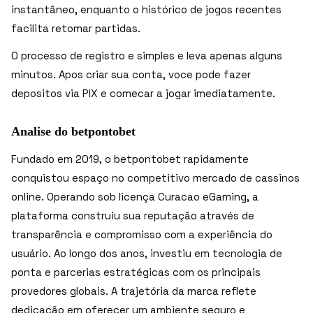
instantâneo, enquanto o histórico de jogos recentes
facilita retomar partidas.
O processo de registro e simples e leva apenas alguns
minutos. Apos criar sua conta, voce pode fazer
depositos via PIX e comecar a jogar imediatamente.
Analise do betpontobet
Fundado em 2019, o betpontobet rapidamente
conquistou espaço no competitivo mercado de cassinos
online. Operando sob licença Curacao eGaming, a
plataforma construiu sua reputação através de
transparência e compromisso com a experiência do
usuário. Ao longo dos anos, investiu em tecnologia de
ponta e parcerias estratégicas com os principais
provedores globais. A trajetória da marca reflete
dedicação em oferecer um ambiente seguro e