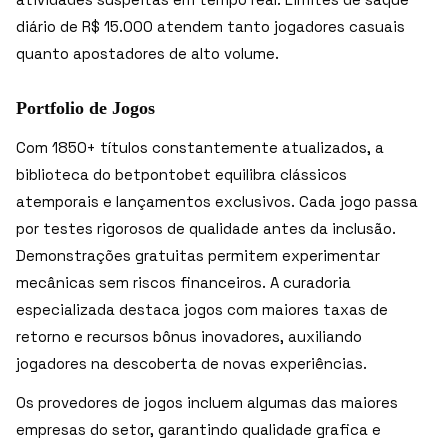
diário de R$ 15.000 atendem tanto jogadores casuais
quanto apostadores de alto volume.
Portfolio de Jogos
Com 1850+ títulos constantemente atualizados, a
biblioteca do betpontobet equilibra clássicos
atemporais e lançamentos exclusivos. Cada jogo passa
por testes rigorosos de qualidade antes da inclusão.
Demonstrações gratuitas permitem experimentar
mecânicas sem riscos financeiros. A curadoria
especializada destaca jogos com maiores taxas de
retorno e recursos bônus inovadores, auxiliando
jogadores na descoberta de novas experiências.
Os provedores de jogos incluem algumas das maiores
empresas do setor, garantindo qualidade grafica e