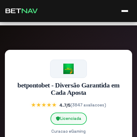
INICIO
/
REVIEWS
/
BETPONTOBET
BET
NAV
betpontobet - Diversão Garantida em
Cada Aposta
★
★
★
★
★
4.7/5
(3847 avaliacoes)
Licenciada
Curacao eGaming