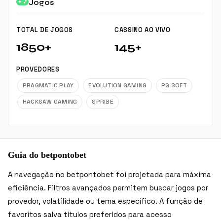
Jogos
TOTAL DE JOGOS
CASSINO AO VIVO
1850+
145+
PROVEDORES
PRAGMATIC PLAY
EVOLUTION GAMING
PG SOFT
HACKSAW GAMING
SPRIBE
Guia do betpontobet
A navegação no betpontobet foi projetada para máxima
eficiência. Filtros avançados permitem buscar jogos por
provedor, volatilidade ou tema específico. A função de
favoritos salva títulos preferidos para acesso