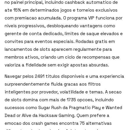
no painel principal, incluindo cashback automatico de
ate 15% em determinados jogos e torneios exclusivos
com premiacao acumulada. O programa VIP funciona por
niveis progressivos, desbloqueando vantagens como
gerente de conta dedicado, limites de saque elevados e
convites para eventos especiais. Rodadas gratis em
lancamentos de slots aparecem regularmente para
membros ativos, criando um ciclo de recompensas que
valoriza a fidelidade sem exigir apostas absurdas.
Navegar pelos 2491 titulos disponiveis e uma experiencia
surpreendentemente fluida gracas aos filtros
inteligentes por provedor, volatilidade e temas. A secao
de slots domina com mais de 1735 opcoes, incluindo
sucessos como Sugar Rush da Pragmatic Play e Wanted
Dead or Alive da Hacksaw Gaming. Quem prefere a
emocao dos crash games encontra 75 alternativas