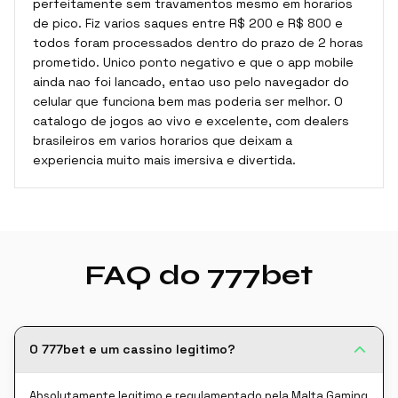
perfeitamente sem travamentos mesmo em horarios
de pico. Fiz varios saques entre R$ 200 e R$ 800 e
todos foram processados dentro do prazo de 2 horas
prometido. Unico ponto negativo e que o app mobile
ainda nao foi lancado, entao uso pelo navegador do
celular que funciona bem mas poderia ser melhor. O
catalogo de jogos ao vivo e excelente, com dealers
brasileiros em varios horarios que deixam a
experiencia muito mais imersiva e divertida.
FAQ do 777bet
O 777bet e um cassino legitimo?
Absolutamente legitimo e regulamentado pela Malta Gaming