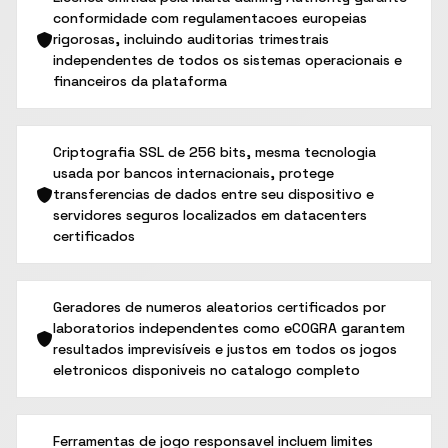
conformidade com regulamentacoes europeias
rigorosas, incluindo auditorias trimestrais
independentes de todos os sistemas operacionais e
financeiros da plataforma
Criptografia SSL de 256 bits, mesma tecnologia
usada por bancos internacionais, protege
transferencias de dados entre seu dispositivo e
servidores seguros localizados em datacenters
certificados
Geradores de numeros aleatorios certificados por
laboratorios independentes como eCOGRA garantem
resultados imprevisíveis e justos em todos os jogos
eletronicos disponiveis no catalogo completo
Ferramentas de jogo responsavel incluem limites