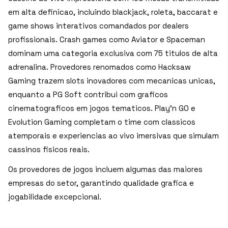
em alta definicao, incluindo blackjack, roleta, baccarat e
game shows interativos comandados por dealers
profissionais. Crash games como Aviator e Spaceman
dominam uma categoria exclusiva com 75 titulos de alta
adrenalina. Provedores renomados como Hacksaw
Gaming trazem slots inovadores com mecanicas unicas,
enquanto a PG Soft contribui com graficos
cinematograficos em jogos tematicos. Play'n GO e
Evolution Gaming completam o time com classicos
atemporais e experiencias ao vivo imersivas que simulam
cassinos fisicos reais.
Os provedores de jogos incluem algumas das maiores
empresas do setor, garantindo qualidade grafica e
jogabilidade excepcional.