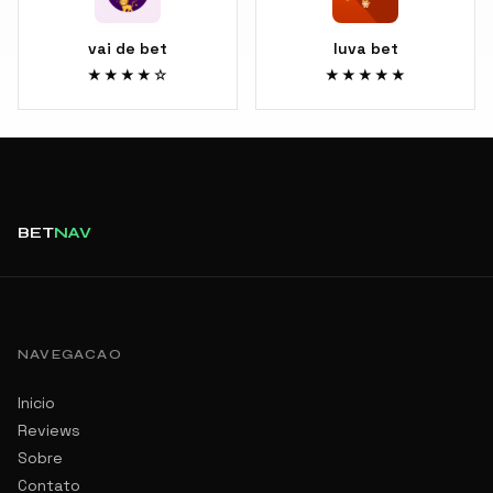
vai de bet
luva bet
★★★★☆
★★★★★
BET
NAV
NAVEGACAO
Inicio
Reviews
Sobre
Contato