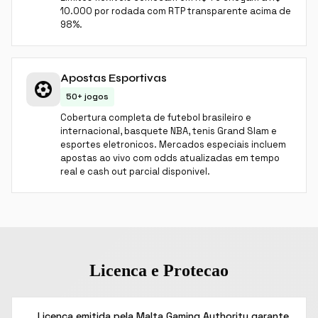
10.000 por rodada com RTP transparente acima de
98%.
Apostas Esportivas
50+ jogos
Cobertura completa de futebol brasileiro e
internacional, basquete NBA, tenis Grand Slam e
esportes eletronicos. Mercados especiais incluem
apostas ao vivo com odds atualizadas em tempo
real e cash out parcial disponivel.
Licenca e Protecao
Licenca emitida pela Malta Gaming Authority garante