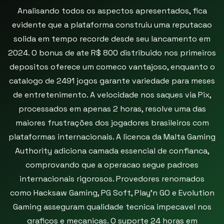
necessidades diarias.
desbloqueiam rodadas gratis exclusivas em lancamentos
cumpridos. Uma vez aprovado, o processamento leva ate 2
R$ 5 para mesas iniciantes e chegam a R$ 10.000 em salas
futebol, basquete, tenis, MMA e esports com mercados pre-
Analisando todos os aspectos apresentados, fica
antecipados de jogos, permitindo testar novidades antes
horas durante horario comercial em dias uteis, com o
VIP exclusivas. A tecnologia OCR reconhece
jogo e ao vivo. Provedores como Hacksaw Gaming, PG Soft,
evidente que a plataforma construiu uma reputacao
do publico geral. Torneios tematicos distribuem premios
dinheiro caindo diretamente na sua conta bancaria. Finais
automaticamente cartas e resultados, eliminando erros
Play'n GO e Evolution Gaming garantem qualidade tecnica
solida em tempo recorde desde seu lancamento em
que incluem centenas de giros gratuitos nos slots
de semana e feriados podem estender o prazo para o
humanos. Estatisticas em tempo real mostram tendencias e
impecavel.
participantes, com requisitos de aposta reduzidos
2024. O bonus de ate R$ 800 distribuido nos primeiros
proximo dia util. Caso seja seu primeiro saque, o processo
padroes, enquanto a opcao de multiplas mesas permite
comparados ao bonus em dinheiro. Promocoes de
KYC exige envio de documento com foto e comprovante de
jogar simultaneamente em ate quatro transmissoes
depositos oferece um comeco vantajoso, enquanto o
aniversario da plataforma e datas comemorativas
residencia, verificacao concluida em ate 24 horas. Nao ha
diferentes.
catalogo de 2491 jogos garante variedade para meses
brasileiras costumam oferecer pacotes especiais com
taxas cobradas pela plataforma, apenas eventuais custos
de entretenimento. A velocidade nos saques via Pix,
rodadas gratis em titulos selecionados da Pragmatic Play,
do seu banco receptor.
PG Soft e Hacksaw Gaming. Fique atento ao painel de
processados em apenas 2 horas, resolve uma das
promocoes atualizado semanalmente e ative notificacoes
maiores frustrações dos jogadores brasileiros com
por email para nao perder nenhuma oportunidade de girar
plataformas internacionais. A licenca da Malta Gaming
sem custo adicional.
Authority adiciona camada essencial de confianca,
comprovando que a operacao segue padroes
internacionais rigorosos. Provedores renomados
como Hacksaw Gaming, PG Soft, Play'n GO e Evolution
Gaming asseguram qualidade tecnica impecavel nos
graficos e mecanicas. O suporte 24 horas em