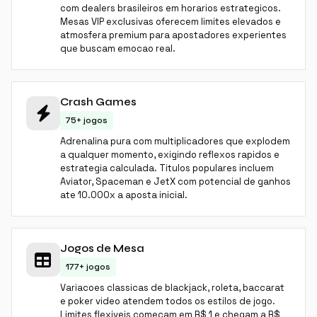
com dealers brasileiros em horarios estrategicos.
Mesas VIP exclusivas oferecem limites elevados e
atmosfera premium para apostadores experientes
que buscam emocao real.
Crash Games
75+ jogos
Adrenalina pura com multiplicadores que explodem
a qualquer momento, exigindo reflexos rapidos e
estrategia calculada. Titulos populares incluem
Aviator, Spaceman e JetX com potencial de ganhos
ate 10.000x a aposta inicial.
Jogos de Mesa
177+ jogos
Variacoes classicas de blackjack, roleta, baccarat
e poker video atendem todos os estilos de jogo.
Limites flexiveis comecam em R$ 1 e chegam a R$