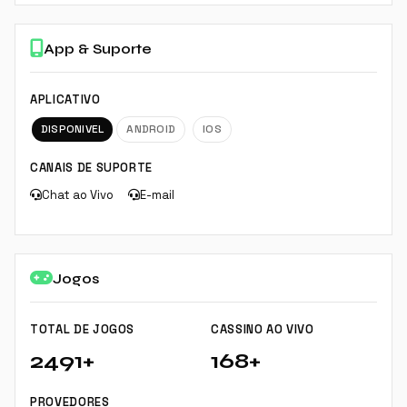
App & Suporte
APLICATIVO
DISPONIVEL
ANDROID
IOS
CANAIS DE SUPORTE
Chat ao Vivo
E-mail
Jogos
TOTAL DE JOGOS
CASSINO AO VIVO
2491+
168+
PROVEDORES