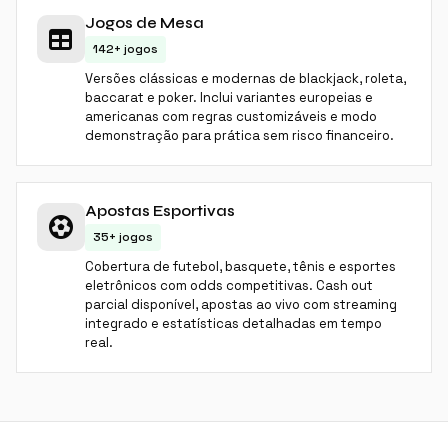
Jogos de Mesa
142+ jogos
Versões clássicas e modernas de blackjack, roleta,
baccarat e poker. Inclui variantes europeias e
americanas com regras customizáveis e modo
demonstração para prática sem risco financeiro.
Apostas Esportivas
35+ jogos
Cobertura de futebol, basquete, tênis e esportes
eletrônicos com odds competitivas. Cash out
parcial disponível, apostas ao vivo com streaming
integrado e estatísticas detalhadas em tempo
real.