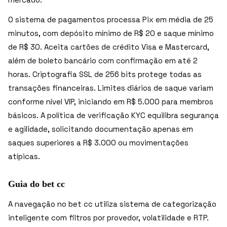
O sistema de pagamentos processa Pix em média de 25
minutos, com depósito mínimo de R$ 20 e saque mínimo
de R$ 30. Aceita cartões de crédito Visa e Mastercard,
além de boleto bancário com confirmação em até 2
horas. Criptografia SSL de 256 bits protege todas as
transações financeiras. Limites diários de saque variam
conforme nível VIP, iniciando em R$ 5.000 para membros
básicos. A política de verificação KYC equilibra segurança
e agilidade, solicitando documentação apenas em
saques superiores a R$ 3.000 ou movimentações
atípicas.
Guia do bet cc
A navegação no bet cc utiliza sistema de categorização
inteligente com filtros por provedor, volatilidade e RTP.