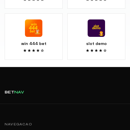
win 444 bet
slot demo
★★★★☆
★★★★☆
BET
NAV
NAVEGACAO