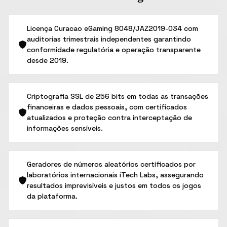
Licença Curacao eGaming 8048/JAZ2019-034 com
auditorias trimestrais independentes garantindo
conformidade regulatória e operação transparente
desde 2019.
Criptografia SSL de 256 bits em todas as transações
financeiras e dados pessoais, com certificados
atualizados e proteção contra interceptação de
informações sensíveis.
Geradores de números aleatórios certificados por
laboratórios internacionais iTech Labs, assegurando
resultados imprevisíveis e justos em todos os jogos
da plataforma.