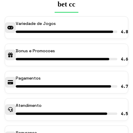
bet cc
Variedade de Jogos
4.8
Bonus e Promocoes
4.6
Pagamentos
4.7
Atendimento
4.5
Seguranca