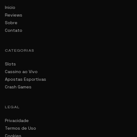
Inicio
Reviews
Sobre
Contato
CATEGORIAS
Slots
Cassino ao Vivo
Apostas Esportivas
Crash Games
LEGAL
Privacidade
Termos de Uso
Cookies