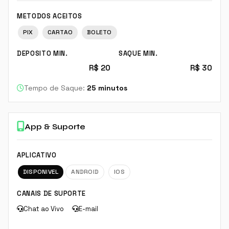
METODOS ACEITOS
PIX
CARTAO
BOLETO
DEPOSITO MIN.
SAQUE MIN.
R$ 20
R$ 30
Tempo de Saque:
25 minutos
App & Suporte
APLICATIVO
DISPONIVEL
ANDROID
IOS
CANAIS DE SUPORTE
Chat ao Vivo
E-mail