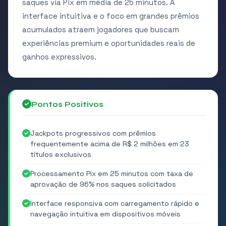
saques via Pix em média de 25 minutos. A
interface intuitiva e o foco em grandes prêmios
acumulados atraem jogadores que buscam
experiências premium e oportunidades reais de
ganhos expressivos.
Pontos Positivos
Jackpots progressivos com prêmios
frequentemente acima de R$ 2 milhões em 23
títulos exclusivos
Processamento Pix em 25 minutos com taxa de
aprovação de 96% nos saques solicitados
Interface responsiva com carregamento rápido e
navegação intuitiva em dispositivos móveis