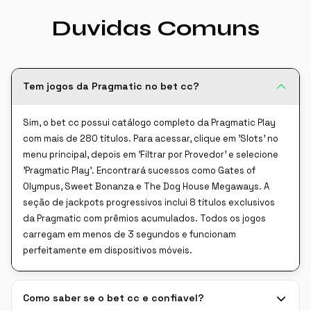
Duvidas Comuns
Tem jogos da Pragmatic no bet cc?
Sim, o bet cc possui catálogo completo da Pragmatic Play
com mais de 280 títulos. Para acessar, clique em 'Slots' no
menu principal, depois em 'Filtrar por Provedor' e selecione
'Pragmatic Play'. Encontrará sucessos como Gates of
Olympus, Sweet Bonanza e The Dog House Megaways. A
seção de jackpots progressivos inclui 8 títulos exclusivos
da Pragmatic com prêmios acumulados. Todos os jogos
carregam em menos de 3 segundos e funcionam
perfeitamente em dispositivos móveis.
Como saber se o bet cc e confiavel?