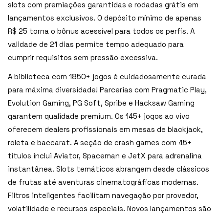
slots com premiações garantidas e rodadas grátis em
lançamentos exclusivos. O depósito mínimo de apenas
R$ 25 torna o bônus acessível para todos os perfis. A
validade de 21 dias permite tempo adequado para
cumprir requisitos sem pressão excessiva.
A biblioteca com 1850+ jogos é cuidadosamente curada
para máxima diversidade! Parcerias com Pragmatic Play,
Evolution Gaming, PG Soft, Spribe e Hacksaw Gaming
garantem qualidade premium. Os 145+ jogos ao vivo
oferecem dealers profissionais em mesas de blackjack,
roleta e baccarat. A seção de crash games com 45+
títulos inclui Aviator, Spaceman e JetX para adrenalina
instantânea. Slots temáticos abrangem desde clássicos
de frutas até aventuras cinematográficas modernas.
Filtros inteligentes facilitam navegação por provedor,
volatilidade e recursos especiais. Novos lançamentos são