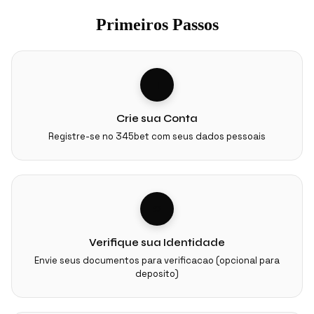
Primeiros Passos
1
Crie sua Conta
Registre-se no 345bet com seus dados pessoais
2
Verifique sua Identidade
Envie seus documentos para verificacao (opcional para
deposito)