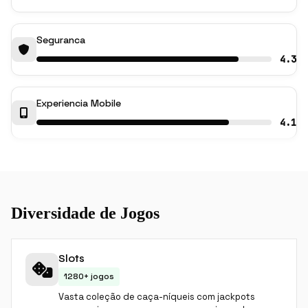
Seguranca
4.3
Experiencia Mobile
4.1
Diversidade de Jogos
Slots
1280+ jogos
Vasta coleção de caça-níqueis com jackpots