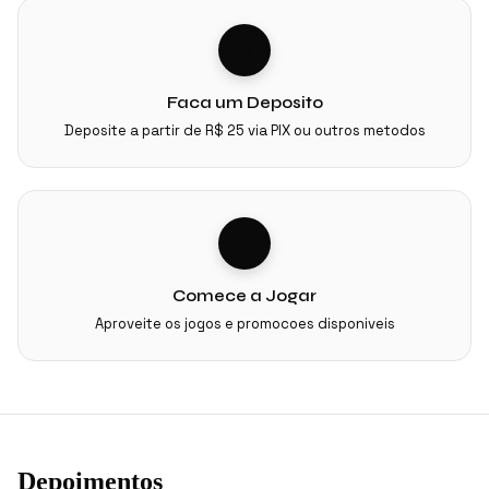
3
Faca um Deposito
Deposite a partir de R$ 25 via PIX ou outros metodos
4
Comece a Jogar
Aproveite os jogos e promocoes disponiveis
Depoimentos