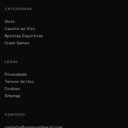
CATEGORIAS
Slots
Cassino ao Vivo
Apostas Esportivas
Crash Games
LEGAL
Privacidade
Termos de Uso
Cookies
Sitemap
CONTATO
contato@casinoonline.br.com