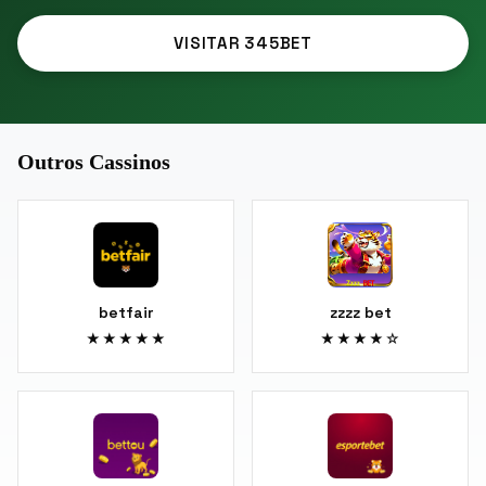
VISITAR 345BET
Outros Cassinos
betfair
zzzz bet
★★★★★
★★★★☆