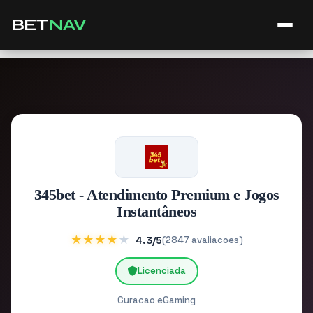
INICIO
/
REVIEWS
/
345BET
BET
NAV
345bet - Atendimento Premium e Jogos
Instantâneos
★
★
★
★
★
4.3/5
(2847 avaliacoes)
Licenciada
Curacao eGaming