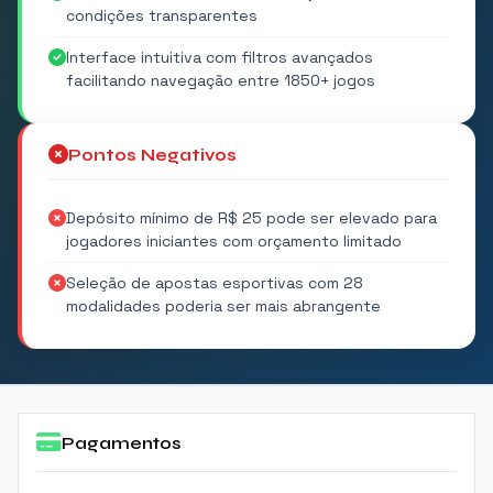
condições transparentes
Interface intuitiva com filtros avançados
facilitando navegação entre 1850+ jogos
Pontos Negativos
Depósito mínimo de R$ 25 pode ser elevado para
jogadores iniciantes com orçamento limitado
Seleção de apostas esportivas com 28
modalidades poderia ser mais abrangente
Pagamentos