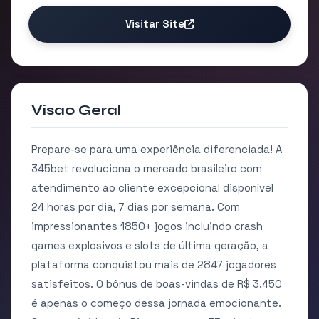
Visitar Site
Visao Geral
Prepare-se para uma experiência diferenciada! A
345bet revoluciona o mercado brasileiro com
atendimento ao cliente excepcional disponível
24 horas por dia, 7 dias por semana. Com
impressionantes 1850+ jogos incluindo crash
games explosivos e slots de última geração, a
plataforma conquistou mais de 2847 jogadores
satisfeitos. O bônus de boas-vindas de R$ 3.450
é apenas o começo dessa jornada emocionante.