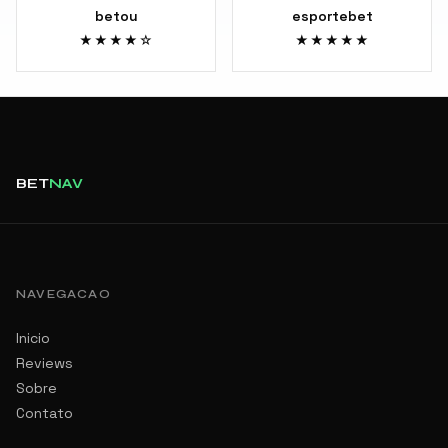
betou
esportebet
★★★★☆
★★★★★
BET
NAV
NAVEGACAO
Inicio
Reviews
Sobre
Contato