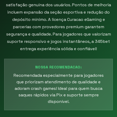
satisfação genuína dos usuários. Pontos de melhoria
incluem expansão da seção esportiva e redução do
depósito mínimo. A licença Curacao eGaming e
parcerias com provedores premium garantem
segurança e qualidade. Para jogadores que valorizam
suporte responsivo e jogos instantâneos, a 345bet
entrega experiência sólida e confiável!
NOSSA RECOMENDACAO:
Recomendada especialmente para jogadores
que priorizam atendimento de qualidade e
adoram crash games! Ideal para quem busca
saques rápidos via Pix e suporte sempre
disponível.