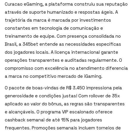
Curacao eGaming, a plataforma construiu sua reputação
através de suporte humanizado e respostas ágeis. A
trajetória da marca é marcada por investimentos
constantes em tecnologia de comunicação e
treinamento de equipe. Com presença consolidada no
Brasil, a 345bet entende as necessidades específicas
dos jogadores locais. A licença internacional garante
operações transparentes e auditadas regularmente. O
compromisso com excelência no atendimento diferencia
a marca no competitivo mercado de iGaming.
O pacote de boas-vindas de R$ 3.450 impressiona pela
generosidade e condições justas! Com rollover de 35x
aplicado ao valor do bônus, as regras são transparentes
e alcançáveis. O programa VIP escalonado oferece
cashback semanal de até 15% para jogadores
frequentes. Promoções semanais incluem torneios de