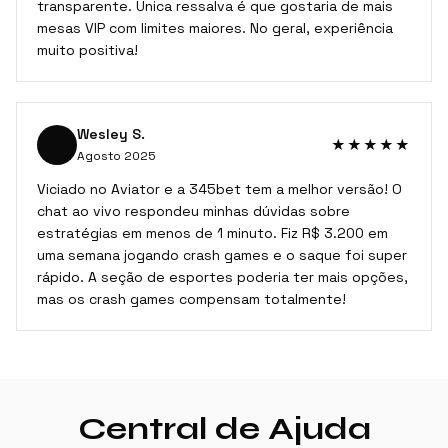
transparente. Única ressalva é que gostaria de mais
mesas VIP com limites maiores. No geral, experiência
muito positiva!
Wesley S.
W
★★★★★
Agosto 2025
Viciado no Aviator e a 345bet tem a melhor versão! O
chat ao vivo respondeu minhas dúvidas sobre
estratégias em menos de 1 minuto. Fiz R$ 3.200 em
uma semana jogando crash games e o saque foi super
rápido. A seção de esportes poderia ter mais opções,
mas os crash games compensam totalmente!
Central de Ajuda