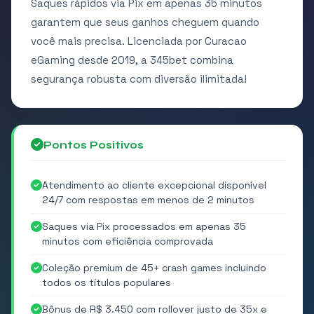
Saques rápidos via Pix em apenas 35 minutos
garantem que seus ganhos cheguem quando
você mais precisa. Licenciada por Curacao
eGaming desde 2019, a 345bet combina
segurança robusta com diversão ilimitada!
Pontos Positivos
Atendimento ao cliente excepcional disponível
24/7 com respostas em menos de 2 minutos
Saques via Pix processados em apenas 35
minutos com eficiência comprovada
Coleção premium de 45+ crash games incluindo
todos os títulos populares
Bônus de R$ 3.450 com rollover justo de 35x e