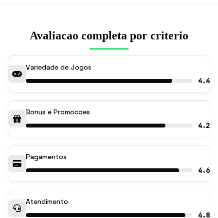
Avaliacao completa por criterio
Variedade de Jogos
4.4
Bonus e Promocoes
4.2
Pagamentos
4.6
Atendimento
4.8