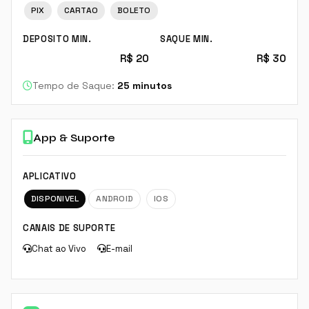
PIX
CARTAO
BOLETO
DEPOSITO MIN.
SAQUE MIN.
R$ 20
R$ 30
Tempo de Saque:
25 minutos
App & Suporte
APLICATIVO
DISPONIVEL
ANDROID
IOS
CANAIS DE SUPORTE
Chat ao Vivo
E-mail