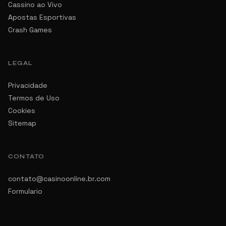
Cassino ao Vivo
Apostas Esportivas
Crash Games
LEGAL
Privacidade
Termos de Uso
Cookies
Sitemap
CONTATO
contato@casinoonline.br.com
Formulario