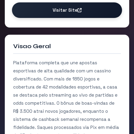
Visitar Site
Visao Geral
Plataforma completa que une apostas
esportivas de alta qualidade com um cassino
diversificado. Com mais de 1850 jogos e
cobertura de 42 modalidades esportivas, a casa
se destaca pelo streaming ao vivo de partidas e
odds competitivas. O bônus de boas-vindas de
R$ 3.500 atrai novos jogadores, enquanto o
sistema de cashback semanal recompensa a
fidelidade. Saques processados via Pix em média