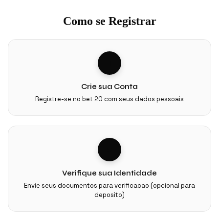
Como se Registrar
1
Crie sua Conta
Registre-se no bet 20 com seus dados pessoais
2
Verifique sua Identidade
Envie seus documentos para verificacao (opcional para
deposito)