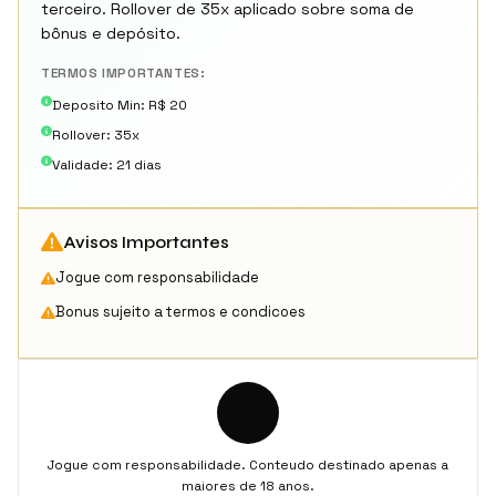
terceiro. Rollover de 35x aplicado sobre soma de
bônus e depósito.
TERMOS IMPORTANTES:
Deposito Min: R$ 20
Rollover: 35x
Validade: 21 dias
Avisos Importantes
Jogue com responsabilidade
Bonus sujeito a termos e condicoes
18+
Jogue com responsabilidade. Conteudo destinado apenas a
maiores de 18 anos.