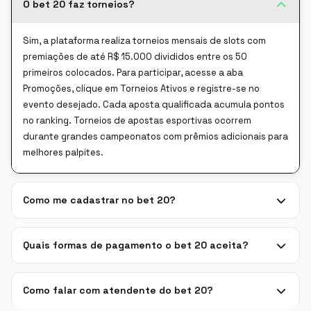
O bet 20 faz torneios?
Sim, a plataforma realiza torneios mensais de slots com
premiações de até R$ 15.000 divididos entre os 50
primeiros colocados. Para participar, acesse a aba
Promoções, clique em Torneios Ativos e registre-se no
evento desejado. Cada aposta qualificada acumula pontos
no ranking. Torneios de apostas esportivas ocorrem
durante grandes campeonatos com prêmios adicionais para
melhores palpites.
Como me cadastrar no bet 20?
Clique no botão Registrar no canto superior direito da
Quais formas de pagamento o bet 20 aceita?
página inicial. Preencha o formulário com CPF, e-mail,
telefone e crie senha forte com mínimo de 8 caracteres.
Depósitos podem ser feitos via Pix (instantâneo), cartões
Confirme o e-mail através do link enviado para sua caixa de
Como falar com atendente do bet 20?
de crédito Visa e Mastercard (aprovação em até 5 minutos)
entrada. Após login, acesse Minha Conta e complete a