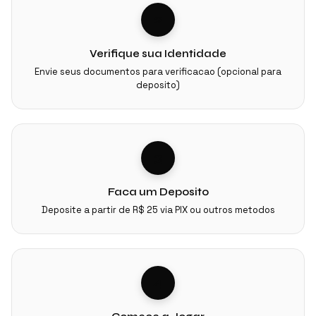
2
Verifique sua Identidade
Envie seus documentos para verificacao (opcional para
deposito)
3
Faca um Deposito
Deposite a partir de R$ 25 via PIX ou outros metodos
4