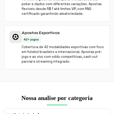
poker e dados com diferentes variações. Apostas
flexíveis desde R$ 1 até limites VIP, com RNG
certificado garantindo aleatoriedade.
Apostas Esportivas
42+ jogos
Cobertura de 42 modalidades esportivas com foco
em futebol brasileiro e internacional. Apostas pré-
jogo e ao vivo com odds competitivas, cash out
parcial e streaming integrado.
Nossa analise por categoria