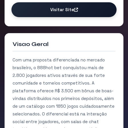
Visitar Site
Visao Geral
Com uma proposta diferenciada no mercado
brasileiro, o 888hot bet conquistou mais de
2.800 jogadores ativos através de sua forte
comunidade e torneios competitivos. A
plataforma oferece R$ 3.500 em bônus de boas-
vindas distribuídos nos primeiros depósitos, além
de um catálogo com 1850 jogos cuidadosamente
selecionados. O diferencial está na interação
social entre jogadores, com salas de chat