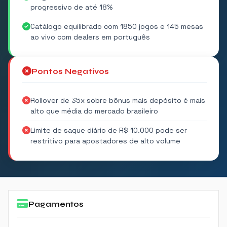
progressivo de até 18%
Catálogo equilibrado com 1850 jogos e 145 mesas
ao vivo com dealers em português
Pontos Negativos
Rollover de 35x sobre bônus mais depósito é mais
alto que média do mercado brasileiro
Limite de saque diário de R$ 10.000 pode ser
restritivo para apostadores de alto volume
Pagamentos