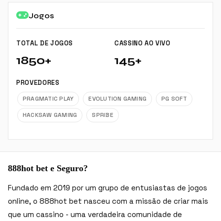
Jogos
TOTAL DE JOGOS
CASSINO AO VIVO
1850+
145+
PROVEDORES
PRAGMATIC PLAY
EVOLUTION GAMING
PG SOFT
HACKSAW GAMING
SPRIBE
888hot bet e Seguro?
Fundado em 2019 por um grupo de entusiastas de jogos
online, o 888hot bet nasceu com a missão de criar mais
que um cassino - uma verdadeira comunidade de