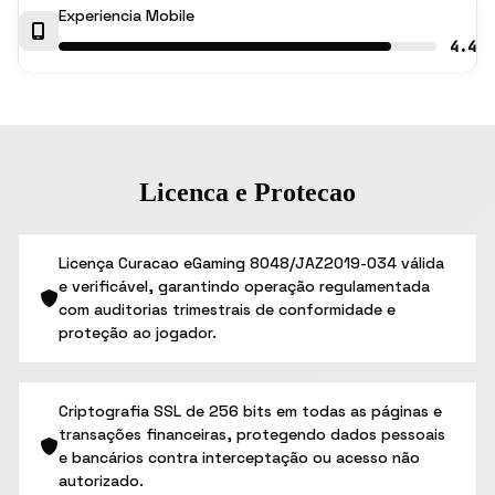
Experiencia Mobile
4.4
Licenca e Protecao
Licença Curacao eGaming 8048/JAZ2019-034 válida
e verificável, garantindo operação regulamentada
com auditorias trimestrais de conformidade e
proteção ao jogador.
Criptografia SSL de 256 bits em todas as páginas e
transações financeiras, protegendo dados pessoais
e bancários contra interceptação ou acesso não
autorizado.