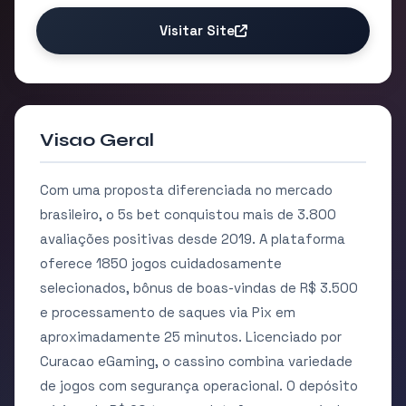
Visitar Site
Visao Geral
Com uma proposta diferenciada no mercado
brasileiro, o 5s bet conquistou mais de 3.800
avaliações positivas desde 2019. A plataforma
oferece 1850 jogos cuidadosamente
selecionados, bônus de boas-vindas de R$ 3.500
e processamento de saques via Pix em
aproximadamente 25 minutos. Licenciado por
Curacao eGaming, o cassino combina variedade
de jogos com segurança operacional. O depósito