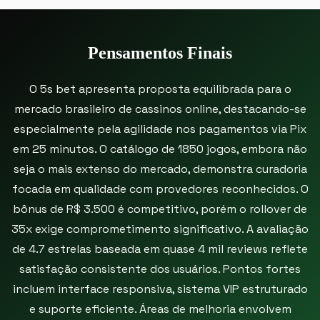
nos jogos participantes durante período especificado.
8048/JAZ, jurisdição reconhecida internacionalmente.
bônus. Caso tenha esquecido credenciais, use a
Diferente de cassinos sem licença, isso garante auditorias
recuperação de senha. Familiares no mesmo endereço
regulares de jogos, proteção de fundos dos jogadores e
devem usar dispositivos e dados bancários distintos para
Pensamentos Finais
mecanismos de resolução de disputas. A licença exige
evitar bloqueios.
conformidade com padrões de jogo justo e responsável,
O 5s bet apresenta proposta equilibrada para o
oferecendo camada adicional de segurança comparada a
mercado brasileiro de cassinos online, destacando-se
plataformas não regulamentadas.
especialmente pela agilidade nos pagamentos via Pix
em 25 minutos. O catálogo de 1850 jogos, embora não
seja o mais extenso do mercado, demonstra curadoria
focada em qualidade com provedores reconhecidos. O
bônus de R$ 3.500 é competitivo, porém o rollover de
35x exige comprometimento significativo. A avaliação
de 4.7 estrelas baseada em quase 4 mil reviews reflete
satisfação consistente dos usuários. Pontos fortes
incluem interface responsiva, sistema VIP estruturado
e suporte eficiente. Áreas de melhoria envolvem