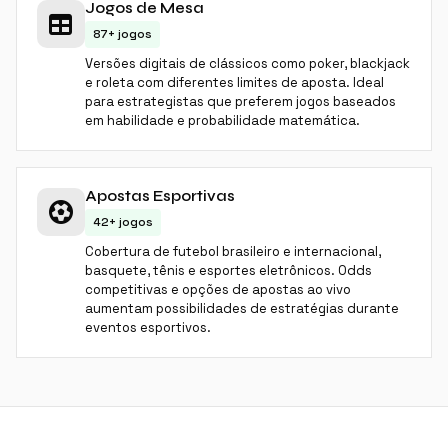
Jogos de Mesa
87+ jogos
Versões digitais de clássicos como poker, blackjack
e roleta com diferentes limites de aposta. Ideal
para estrategistas que preferem jogos baseados
em habilidade e probabilidade matemática.
Apostas Esportivas
42+ jogos
Cobertura de futebol brasileiro e internacional,
basquete, tênis e esportes eletrônicos. Odds
competitivas e opções de apostas ao vivo
aumentam possibilidades de estratégias durante
eventos esportivos.