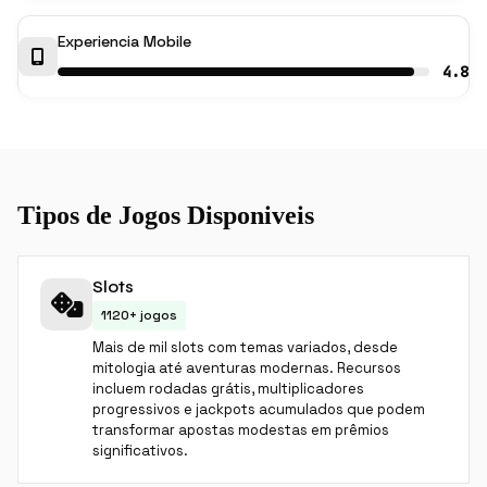
Experiencia Mobile
4.8
Tipos de Jogos Disponiveis
Slots
1120+ jogos
Mais de mil slots com temas variados, desde
mitologia até aventuras modernas. Recursos
incluem rodadas grátis, multiplicadores
progressivos e jackpots acumulados que podem
transformar apostas modestas em prêmios
significativos.