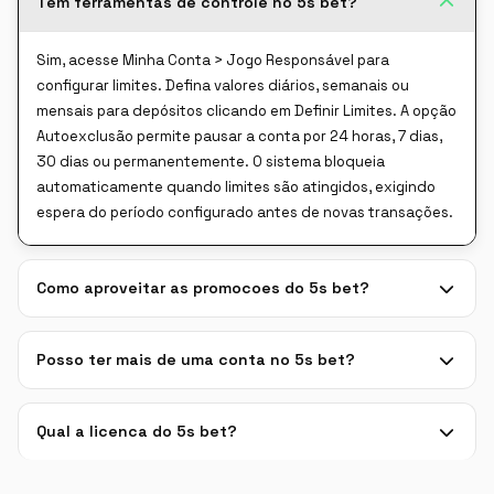
Tem ferramentas de controle no 5s bet?
Sim, acesse Minha Conta > Jogo Responsável para
configurar limites. Defina valores diários, semanais ou
mensais para depósitos clicando em Definir Limites. A opção
Autoexclusão permite pausar a conta por 24 horas, 7 dias,
30 dias ou permanentemente. O sistema bloqueia
automaticamente quando limites são atingidos, exigindo
espera do período configurado antes de novas transações.
Como aproveitar as promocoes do 5s bet?
Entre na seção Promoções no menu principal para visualizar
Posso ter mais de uma conta no 5s bet?
ofertas ativas. Clique em Participar na promoção desejada e
leia os termos específicos. Bônus de depósito são
Não, os termos de uso proíbem múltiplas contas por pessoa.
creditados automaticamente ao depositar o valor mínimo
Qual a licenca do 5s bet?
O sistema detecta duplicidades através de CPF, endereço
qualificado. Rodadas grátis aparecem nos jogos elegíveis
IP, dados bancários e verificação KYC. Contas duplicadas
após ativação. Torneios exigem inscrição prévia e apostas
O 5s bet opera sob licença Curacao eGaming número
são suspensas permanentemente com perda de saldos e