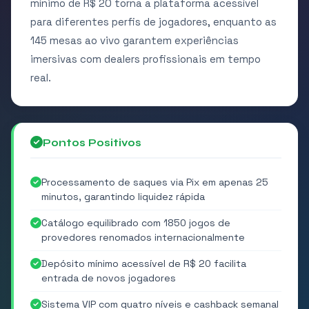
mínimo de R$ 20 torna a plataforma acessível
para diferentes perfis de jogadores, enquanto as
145 mesas ao vivo garantem experiências
imersivas com dealers profissionais em tempo
real.
Pontos Positivos
Processamento de saques via Pix em apenas 25
minutos, garantindo liquidez rápida
Catálogo equilibrado com 1850 jogos de
provedores renomados internacionalmente
Depósito mínimo acessível de R$ 20 facilita
entrada de novos jogadores
Sistema VIP com quatro níveis e cashback semanal