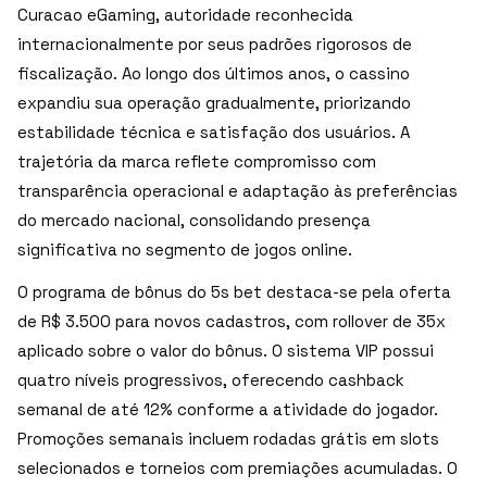
Curacao eGaming, autoridade reconhecida
internacionalmente por seus padrões rigorosos de
fiscalização. Ao longo dos últimos anos, o cassino
expandiu sua operação gradualmente, priorizando
estabilidade técnica e satisfação dos usuários. A
trajetória da marca reflete compromisso com
transparência operacional e adaptação às preferências
do mercado nacional, consolidando presença
significativa no segmento de jogos online.
O programa de bônus do 5s bet destaca-se pela oferta
de R$ 3.500 para novos cadastros, com rollover de 35x
aplicado sobre o valor do bônus. O sistema VIP possui
quatro níveis progressivos, oferecendo cashback
semanal de até 12% conforme a atividade do jogador.
Promoções semanais incluem rodadas grátis em slots
selecionados e torneios com premiações acumuladas. O