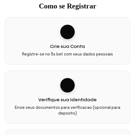
Como se Registrar
1
Crie sua Conta
Registre-se no 5s bet com seus dados pessoais
2
Verifique sua Identidade
Envie seus documentos para verificacao (opcional para
deposito)