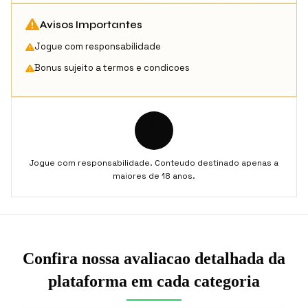
Avisos Importantes
Jogue com responsabilidade
Bonus sujeito a termos e condicoes
18+
Jogue com responsabilidade. Conteudo destinado apenas a
maiores de 18 anos.
Confira nossa avaliacao detalhada da
plataforma em cada categoria