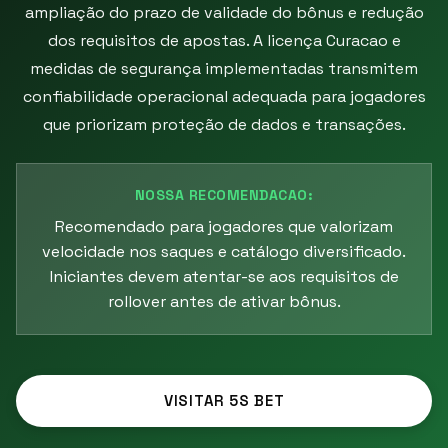
ampliação do prazo de validade do bônus e redução
dos requisitos de apostas. A licença Curacao e
medidas de segurança implementadas transmitem
confiabilidade operacional adequada para jogadores
que priorizam proteção de dados e transações.
NOSSA RECOMENDACAO:
Recomendado para jogadores que valorizam
velocidade nos saques e catálogo diversificado.
Iniciantes devem atentar-se aos requisitos de
rollover antes de ativar bônus.
VISITAR 5S BET