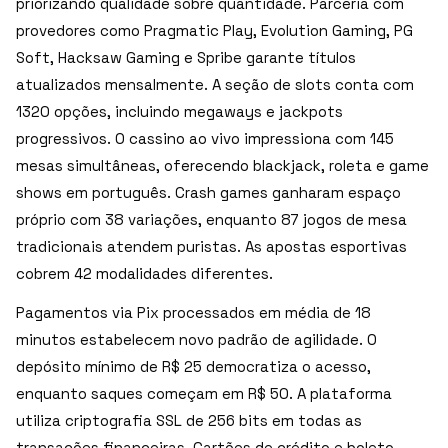
priorizando qualidade sobre quantidade. Parceria com
provedores como Pragmatic Play, Evolution Gaming, PG
Soft, Hacksaw Gaming e Spribe garante títulos
atualizados mensalmente. A seção de slots conta com
1320 opções, incluindo megaways e jackpots
progressivos. O cassino ao vivo impressiona com 145
mesas simultâneas, oferecendo blackjack, roleta e game
shows em português. Crash games ganharam espaço
próprio com 38 variações, enquanto 87 jogos de mesa
tradicionais atendem puristas. As apostas esportivas
cobrem 42 modalidades diferentes.
Pagamentos via Pix processados em média de 18
minutos estabelecem novo padrão de agilidade. O
depósito mínimo de R$ 25 democratiza o acesso,
enquanto saques começam em R$ 50. A plataforma
utiliza criptografia SSL de 256 bits em todas as
transações financeiras. Cartões de crédito e boleto