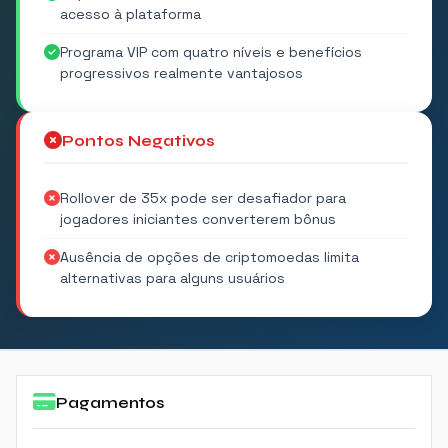
acesso à plataforma
Programa VIP com quatro níveis e benefícios
progressivos realmente vantajosos
Pontos Negativos
Rollover de 35x pode ser desafiador para
jogadores iniciantes converterem bônus
Ausência de opções de criptomoedas limita
alternativas para alguns usuários
Pagamentos