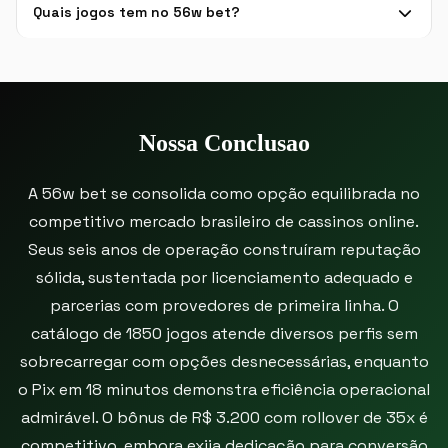
da aposta (mínimo R$ 1), inicia a rodada e decide quando
Quais jogos tem no 56w bet?
reais transmitidos em HD. Acesse a seção 'Ao Vivo', escolha
fazer cash out antes do astronauta desaparecer. A
entre blackjack, roleta, baccarat ou game shows como
plataforma oferece modo demonstração gratuito para
A plataforma oferece 1850+ jogos divididos em categorias:
Crazy Time. As mesas têm limites variados: mínimo R$ 5 até
treinar estratégias. Histórico das últimas 50 rodadas ajuda
1320 slots (incluindo megaways e jackpots), 145 mesas de
R$ 10.000 para VIPs. Chat interativo permite conversar com
identificar padrões. Auto-cashout configurável permite
cassino ao vivo, 87 jogos de mesa tradicionais, 38 crash
dealers em português. Estatísticas em tempo real mostram
definir multiplicador automático de saída.
games e 42 modalidades esportivas. Provedores incluem
resultados anteriores. Funciona perfeitamente em celular e
Nossa Conclusao
Pragmatic Play, Evolution Gaming, PG Soft, Hacksaw Gaming
computador sem necessidade de download.
e Spribe. Destaques são Gates of Olympus, Sweet Bonanza,
A 56w bet se consolida como opção equilibrada no
Aviator, Spaceman e Crazy Time. Novos títulos adicionados
competitivo mercado brasileiro de cassinos online.
semanalmente. Modo demonstração disponível em 90% dos
Seus seis anos de operação construíram reputação
jogos para testar sem risco.
sólida, sustentada por licenciamento adequado e
parcerias com provedores de primeira linha. O
catálogo de 1850 jogos atende diversos perfis sem
sobrecarregar com opções desnecessárias, enquanto
o Pix em 18 minutos demonstra eficiência operacional
admirável. O bônus de R$ 3.200 com rollover de 35x é
competitivo, embora exija dedicação para conversão