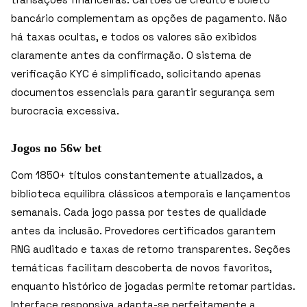
bancário complementam as opções de pagamento. Não
há taxas ocultas, e todos os valores são exibidos
claramente antes da confirmação. O sistema de
verificação KYC é simplificado, solicitando apenas
documentos essenciais para garantir segurança sem
burocracia excessiva.
Jogos no 56w bet
Com 1850+ títulos constantemente atualizados, a
biblioteca equilibra clássicos atemporais e lançamentos
semanais. Cada jogo passa por testes de qualidade
antes da inclusão. Provedores certificados garantem
RNG auditado e taxas de retorno transparentes. Seções
temáticas facilitam descoberta de novos favoritos,
enquanto histórico de jogadas permite retomar partidas.
Interface responsiva adapta-se perfeitamente a