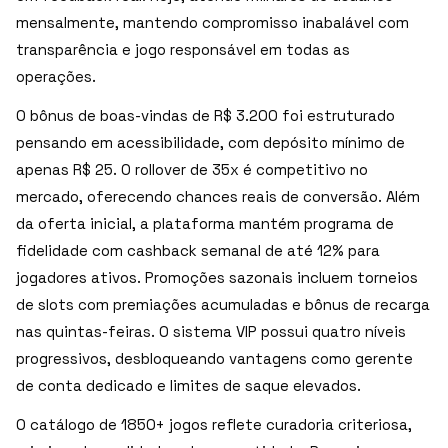
mensalmente, mantendo compromisso inabalável com
transparência e jogo responsável em todas as
operações.
O bônus de boas-vindas de R$ 3.200 foi estruturado
pensando em acessibilidade, com depósito mínimo de
apenas R$ 25. O rollover de 35x é competitivo no
mercado, oferecendo chances reais de conversão. Além
da oferta inicial, a plataforma mantém programa de
fidelidade com cashback semanal de até 12% para
jogadores ativos. Promoções sazonais incluem torneios
de slots com premiações acumuladas e bônus de recarga
nas quintas-feiras. O sistema VIP possui quatro níveis
progressivos, desbloqueando vantagens como gerente
de conta dedicado e limites de saque elevados.
O catálogo de 1850+ jogos reflete curadoria criteriosa,