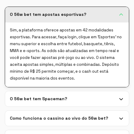
O 56w bet tem apostas esportivas?
Sim, a plataforma oferece apostas em 42 modalidades
esportivas. Para acessar, faça login, clique em 'Esportes' no
menu superior e escolha entre futebol, basquete, tênis,
MMA e e-sports. As odds são atualizadas em tempo real e
você pode fazer apostas pré-jogo ou ao vivo. O sistema
aceita apostas simples, múltiplas e combinadas. Depósito
mínimo de R$ 25 permite começar, e o cash out está
disponível na maioria dos eventos.
O 56w bet tem Spaceman?
Sim, Spaceman da Pragmatic Play está disponível na seção
Como funciona o cassino ao vivo do 56w bet?
Crash Games. O jogo funciona com multiplicador crescente
que pode chegar a 5.000x sua aposta. Você define o valor
O cassino ao vivo possui 145 mesas simultâneas com dealers