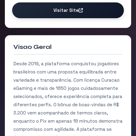
Visitar Site
Visao Geral
Desde 2019, a plataforma conquistou jogadores
brasileiros com uma proposta equilibrada entre
variedade e transparência. Com licença Curacao
eGaming e mais de 1850 jogos cuidadosamente
selecionados, oferece experiência completa para
diferentes perfis. O bônus de boas-vindas de R$
3.200 vem acompanhado de termos claros,
enquanto o Pix em apenas 18 minutos demonstra
compromisso com agilidade. A plataforma se