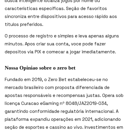
busca inteligente localiza jogos por nome ou
características específicas. Seção de favoritos
sincroniza entre dispositivos para acesso rápido aos
títulos preferidos.
O processo de registro e simples e leva apenas alguns
minutos. Apos criar sua conta, voce pode fazer
depositos via PIX e comecar a jogar imediatamente.
Nossa Opiniao sobre o zero bet
Fundado em 2019, o Zero Bet estabeleceu-se no
mercado brasileiro com proposta diferenciada de
apostas responsáveis e recompensas justas. Opera sob
licença Curacao eGaming nº 8048/JAZ2019-034,
garantindo conformidade regulatória internacional. A
plataforma expandiu operações em 2021, adicionando
seção de esportes e cassino ao vivo. Investimentos em