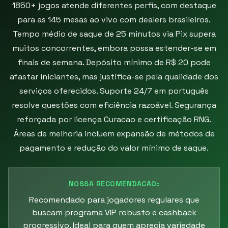
1850+ jogos atende diferentes perfis, com destaque
para as 145 mesas ao vivo com dealers brasileiros.
Tempo médio de saque de 25 minutos via Pix supera
muitos concorrentes, embora possa estender-se em
finais de semana. Depósito mínimo de R$ 20 pode
afastar iniciantes, mas justifica-se pela qualidade dos
serviços oferecidos. Suporte 24/7 em português
resolve questões com eficiência razoável. Segurança
reforçada por licença Curacao e certificação RNG.
Áreas de melhoria incluem expansão de métodos de
pagamento e redução do valor mínimo de saque.
NOSSA RECOMENDACAO:
Recomendado para jogadores regulares que
buscam programa VIP robusto e cashback
progressivo. Ideal para quem aprecia variedade