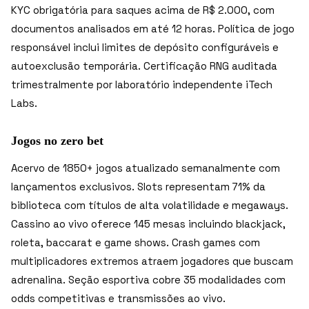
KYC obrigatória para saques acima de R$ 2.000, com
documentos analisados em até 12 horas. Política de jogo
responsável inclui limites de depósito configuráveis e
autoexclusão temporária. Certificação RNG auditada
trimestralmente por laboratório independente iTech
Labs.
Jogos no zero bet
Acervo de 1850+ jogos atualizado semanalmente com
lançamentos exclusivos. Slots representam 71% da
biblioteca com títulos de alta volatilidade e megaways.
Cassino ao vivo oferece 145 mesas incluindo blackjack,
roleta, baccarat e game shows. Crash games com
multiplicadores extremos atraem jogadores que buscam
adrenalina. Seção esportiva cobre 35 modalidades com
odds competitivas e transmissões ao vivo.