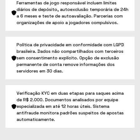
Ferramentas de jogo responsável incluem limites
diários de depósito, autoexclusão temporária de 24h
a 6 meses e teste de autoavaliação. Parcerias com
organizações de apoio a jogadores compulsivos.
Política de privacidade em conformidade com LGPD
brasileira. Dados não compartilhados com terceiros
sem consentimento explícito. Opção de exclusão
permanente de conta remove informações dos
servidores em 30 dias.
Verificação KYC em duas etapas para saques acima
de R$ 2.000. Documentos analisados por equipe
especializada em até 12 horas úteis. Sistema
antifraude monitora padrões suspeitos de apostas
automaticamente.