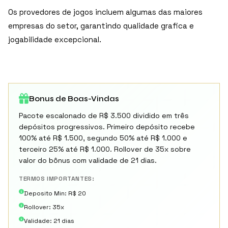
Os provedores de jogos incluem algumas das maiores
empresas do setor, garantindo qualidade grafica e
jogabilidade excepcional.
Bonus de Boas-Vindas
Pacote escalonado de R$ 3.500 dividido em três
depósitos progressivos. Primeiro depósito recebe
100% até R$ 1.500, segundo 50% até R$ 1.000 e
terceiro 25% até R$ 1.000. Rollover de 35x sobre
valor do bônus com validade de 21 dias.
TERMOS IMPORTANTES:
Deposito Min: R$ 20
Rollover: 35x
Validade: 21 dias