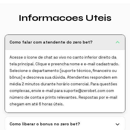
Informacoes Uteis
Como falar com atendente do zero bet?
Acesse o ícone de chat ao vivo no canto inferior direito da
tela principal. Clique e preencha nome e e-mail cadastrado.
Selecione o departamento (suporte técnico, financeiro ou
bônus) e descreva sua dúvida. Atendentes respondem em
média 2 minutos durante horário comercial. Para questões
complexas, envie e-mail para
suporte@zerobet.com
com
número de conta e prints relevantes. Respostas por e-mail
chegam em até 6 horas úteis.
Como liberar o bonus no zero bet?