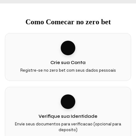
Como Comecar no zero bet
1
Crie sua Conta
Registre-se no zero bet com seus dados pessoais
2
Verifique sua Identidade
Envie seus documentos para verificacao (opcional para
deposito)