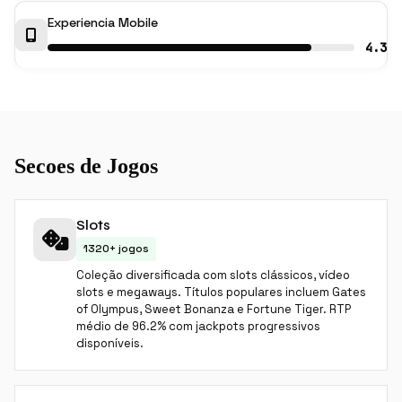
Experiencia Mobile
4.3
Secoes de Jogos
Slots
1320+ jogos
Coleção diversificada com slots clássicos, vídeo
slots e megaways. Títulos populares incluem Gates
of Olympus, Sweet Bonanza e Fortune Tiger. RTP
médio de 96.2% com jackpots progressivos
disponíveis.