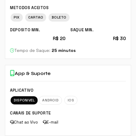
METODOS ACEITOS
PIX
CARTAO
BOLETO
DEPOSITO MIN.
SAQUE MIN.
R$ 20
R$ 30
Tempo de Saque:
25 minutos
App & Suporte
APLICATIVO
DISPONIVEL
ANDROID
IOS
CANAIS DE SUPORTE
Chat ao Vivo
E-mail