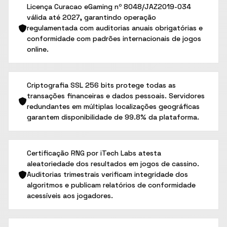
Licença Curacao eGaming nº 8048/JAZ2019-034
válida até 2027, garantindo operação
regulamentada com auditorias anuais obrigatórias e
conformidade com padrões internacionais de jogos
online.
Criptografia SSL 256 bits protege todas as
transações financeiras e dados pessoais. Servidores
redundantes em múltiplas localizações geográficas
garantem disponibilidade de 99.8% da plataforma.
Certificação RNG por iTech Labs atesta
aleatoriedade dos resultados em jogos de cassino.
Auditorias trimestrais verificam integridade dos
algoritmos e publicam relatórios de conformidade
acessíveis aos jogadores.