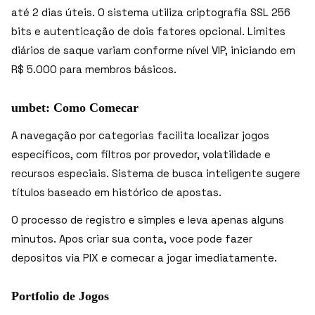
até 2 dias úteis. O sistema utiliza criptografia SSL 256
bits e autenticação de dois fatores opcional. Limites
diários de saque variam conforme nível VIP, iniciando em
R$ 5.000 para membros básicos.
umbet: Como Comecar
A navegação por categorias facilita localizar jogos
específicos, com filtros por provedor, volatilidade e
recursos especiais. Sistema de busca inteligente sugere
títulos baseado em histórico de apostas.
O processo de registro e simples e leva apenas alguns
minutos. Apos criar sua conta, voce pode fazer
depositos via PIX e comecar a jogar imediatamente.
Portfolio de Jogos