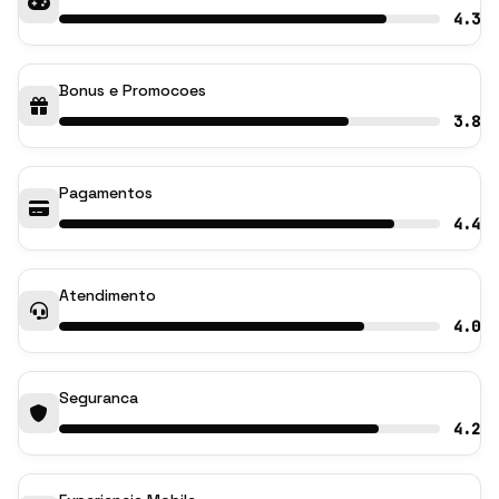
4.3
Bonus e Promocoes
3.8
Pagamentos
4.4
Atendimento
4.0
Seguranca
4.2