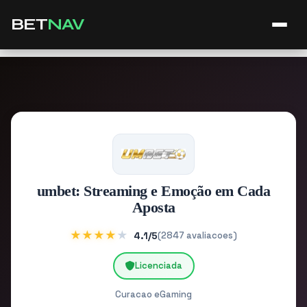
INICIO
/
REVIEWS
/
UMBET
BET
NAV
umbet: Streaming e Emoção em Cada
Aposta
★
★
★
★
★
4.1/5
(2847 avaliacoes)
Licenciada
Curacao eGaming