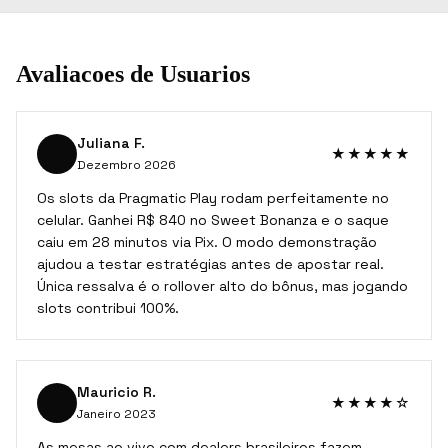
Avaliacoes de Usuarios
Juliana F.
J
★★★★★
Dezembro 2026
Os slots da Pragmatic Play rodam perfeitamente no
celular. Ganhei R$ 840 no Sweet Bonanza e o saque
caiu em 28 minutos via Pix. O modo demonstração
ajudou a testar estratégias antes de apostar real.
Única ressalva é o rollover alto do bônus, mas jogando
slots contribui 100%.
Mauricio R.
M
★★★★☆
Janeiro 2023
As mesas ao vivo com dealers brasileiros fazem