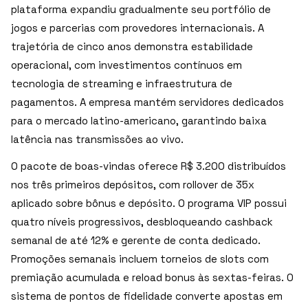
plataforma expandiu gradualmente seu portfólio de
jogos e parcerias com provedores internacionais. A
trajetória de cinco anos demonstra estabilidade
operacional, com investimentos contínuos em
tecnologia de streaming e infraestrutura de
pagamentos. A empresa mantém servidores dedicados
para o mercado latino-americano, garantindo baixa
latência nas transmissões ao vivo.
O pacote de boas-vindas oferece R$ 3.200 distribuídos
nos três primeiros depósitos, com rollover de 35x
aplicado sobre bônus e depósito. O programa VIP possui
quatro níveis progressivos, desbloqueando cashback
semanal de até 12% e gerente de conta dedicado.
Promoções semanais incluem torneios de slots com
premiação acumulada e reload bonus às sextas-feiras. O
sistema de pontos de fidelidade converte apostas em