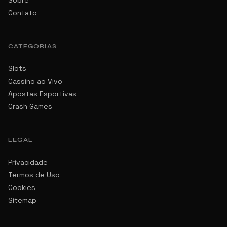
Sobre
Contato
CATEGORIAS
Slots
Cassino ao Vivo
Apostas Esportivas
Crash Games
LEGAL
Privacidade
Termos de Uso
Cookies
Sitemap