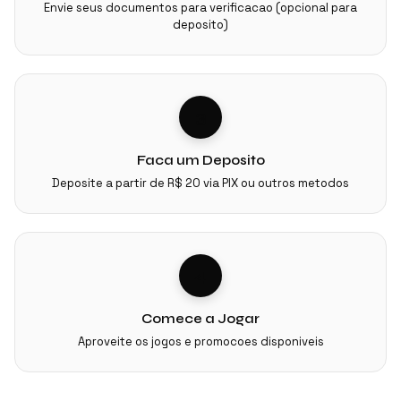
Envie seus documentos para verificacao (opcional para
deposito)
3
Faca um Deposito
Deposite a partir de R$ 20 via PIX ou outros metodos
4
Comece a Jogar
Aproveite os jogos e promocoes disponiveis