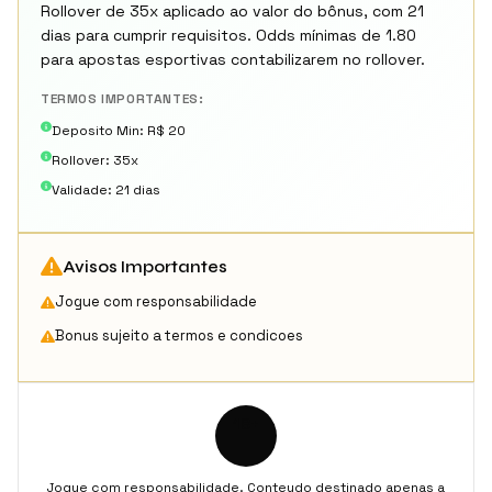
Rollover de 35x aplicado ao valor do bônus, com 21
dias para cumprir requisitos. Odds mínimas de 1.80
para apostas esportivas contabilizarem no rollover.
TERMOS IMPORTANTES:
Deposito Min: R$ 20
Rollover: 35x
Validade: 21 dias
Avisos Importantes
Jogue com responsabilidade
Bonus sujeito a termos e condicoes
18+
Jogue com responsabilidade. Conteudo destinado apenas a