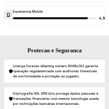
Experiencia Mobile
4.5
Protecao e Seguranca
Licença Curacao eGaming número 8048/JAZ garante
operação regulamentada com auditorias trimestrais
de conformidade e proteção ao jogador.
Criptografia SSL 256 bits protege dados pessoais e
transações financeiras com mesma tecnologia usada
por instituições bancárias internacionais.