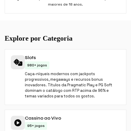
maiores de 18 anos.
Explore por Categoria
Slots
980+ jogos
Caça-níqueis modernos com jackpots
progressivos, megaways e recursos bonus
inovadores. Títulos da Pragmatic Play e PG Soft
dominam o catálogo com RTP acima de 96% e
temas variados para todos os gostos.
Cassino ao Vivo
95+ jogos