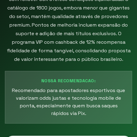
catálogo de 1800 jogos, embora menor que gigantes
do setor, mantém qualidade através de provedores
premium. Pontos de melhoria incluem expansão do
suporte e adição de mais títulos exclusivos. O
programa VIP com cashback de 12% recompensa
fidelidade de forma tangível, consolidando proposta
de valor interessante para o público brasileiro.
NOSSA RECOMENDACAO:
Recomendado para apostadores esportivos que
valorizam odds justas e tecnologia mobile de
ponta, especialmente quem busca saques
rápidos via Pix.