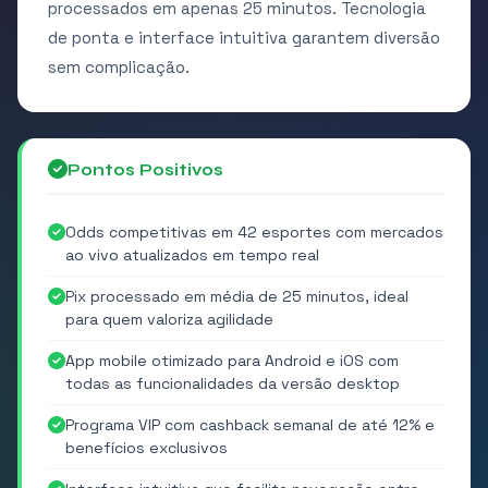
processados em apenas 25 minutos. Tecnologia
de ponta e interface intuitiva garantem diversão
sem complicação.
Pontos Positivos
Odds competitivas em 42 esportes com mercados
ao vivo atualizados em tempo real
Pix processado em média de 25 minutos, ideal
para quem valoriza agilidade
App mobile otimizado para Android e iOS com
todas as funcionalidades da versão desktop
Programa VIP com cashback semanal de até 12% e
benefícios exclusivos