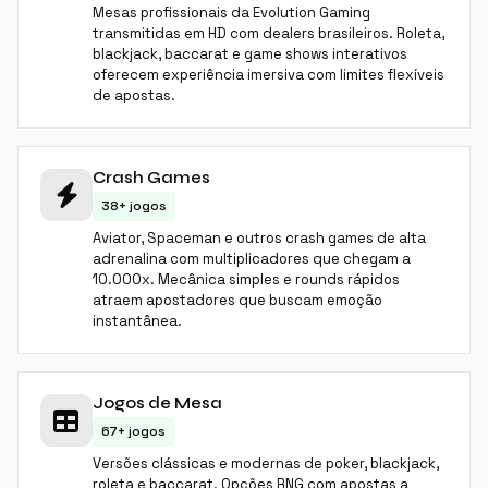
Mesas profissionais da Evolution Gaming
transmitidas em HD com dealers brasileiros. Roleta,
blackjack, baccarat e game shows interativos
oferecem experiência imersiva com limites flexíveis
de apostas.
Crash Games
38+ jogos
Aviator, Spaceman e outros crash games de alta
adrenalina com multiplicadores que chegam a
10.000x. Mecânica simples e rounds rápidos
atraem apostadores que buscam emoção
instantânea.
Jogos de Mesa
67+ jogos
Versões clássicas e modernas de poker, blackjack,
roleta e baccarat. Opções RNG com apostas a