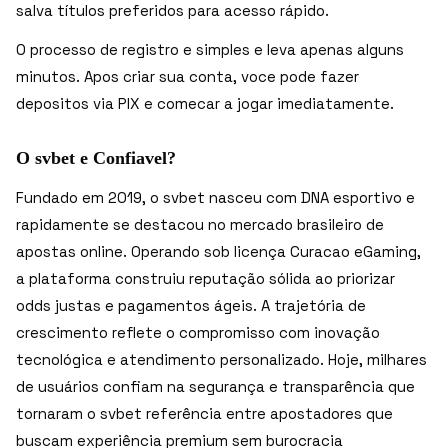
salva títulos preferidos para acesso rápido.
O processo de registro e simples e leva apenas alguns
minutos. Apos criar sua conta, voce pode fazer
depositos via PIX e comecar a jogar imediatamente.
O svbet e Confiavel?
Fundado em 2019, o svbet nasceu com DNA esportivo e
rapidamente se destacou no mercado brasileiro de
apostas online. Operando sob licença Curacao eGaming,
a plataforma construiu reputação sólida ao priorizar
odds justas e pagamentos ágeis. A trajetória de
crescimento reflete o compromisso com inovação
tecnológica e atendimento personalizado. Hoje, milhares
de usuários confiam na segurança e transparência que
tornaram o svbet referência entre apostadores que
buscam experiência premium sem burocracia