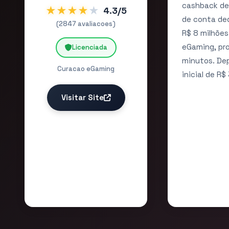
cashback de
★
★
★
★
★
4.3/5
de conta de
(2847 avaliacoes)
R$ 8 milhõe
eGaming, pr
Licenciada
minutos. Dep
Curacao eGaming
inicial de R$
Visitar Site