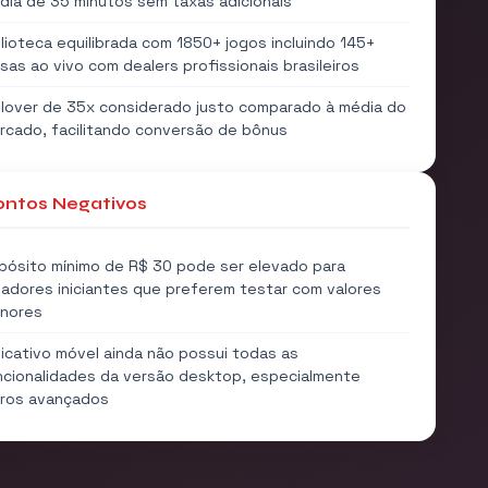
dia de 35 minutos sem taxas adicionais
blioteca equilibrada com 1850+ jogos incluindo 145+
sas ao vivo com dealers profissionais brasileiros
llover de 35x considerado justo comparado à média do
rcado, facilitando conversão de bônus
ontos Negativos
pósito mínimo de R$ 30 pode ser elevado para
gadores iniciantes que preferem testar com valores
nores
licativo móvel ainda não possui todas as
ncionalidades da versão desktop, especialmente
ltros avançados