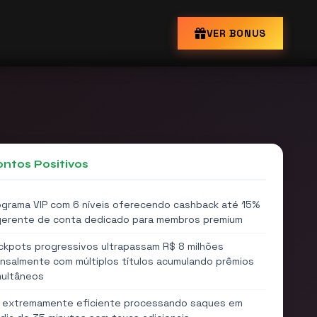
VER BONUS
ntos Positivos
ograma VIP com 6 níveis oferecendo cashback até 15%
gerente de conta dedicado para membros premium
ckpots progressivos ultrapassam R$ 8 milhões
nsalmente com múltiplos títulos acumulando prêmios
multâneos
x extremamente eficiente processando saques em