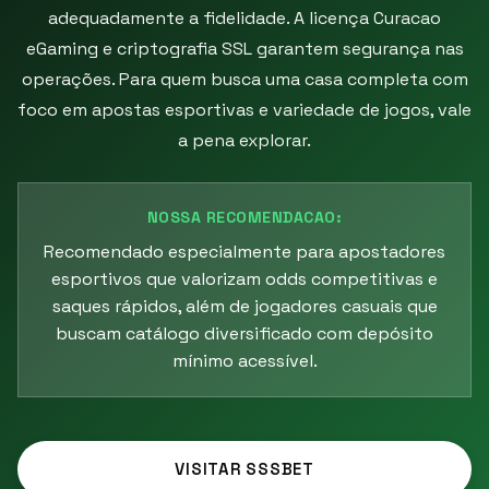
adequadamente a fidelidade. A licença Curacao
eGaming e criptografia SSL garantem segurança nas
operações. Para quem busca uma casa completa com
foco em apostas esportivas e variedade de jogos, vale
a pena explorar.
NOSSA RECOMENDACAO:
Recomendado especialmente para apostadores
esportivos que valorizam odds competitivas e
saques rápidos, além de jogadores casuais que
buscam catálogo diversificado com depósito
mínimo acessível.
VISITAR SSSBET