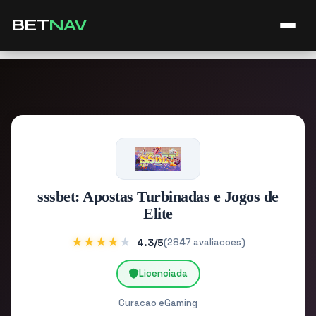
INICIO
/
REVIEWS
/
SSSBET
BET
NAV
sssbet: Apostas Turbinadas e Jogos de
Elite
★
★
★
★
★
4.3/5
(2847 avaliacoes)
Licenciada
Curacao eGaming