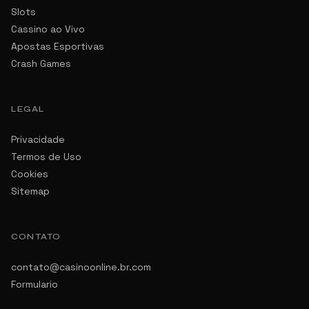
Slots
Cassino ao Vivo
Apostas Esportivas
Crash Games
LEGAL
Privacidade
Termos de Uso
Cookies
Sitemap
CONTATO
contato@casinoonline.br.com
Formulario