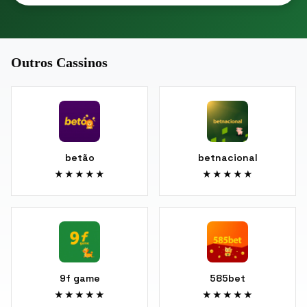
Outros Cassinos
betão
betnacional
★★★★★
★★★★★
9f game
585bet
★★★★★
★★★★★