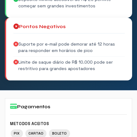
começar sem grandes investimentos
Pontos Negativos
Suporte por e-mail pode demorar até 12 horas
para responder em horários de pico
Limite de saque diário de R$ 10.000 pode ser
restritivo para grandes apostadores
Pagamentos
METODOS ACEITOS
PIX
CARTAO
BOLETO