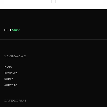
BET
NAV
NAVEGACAO
Inicio
Reviews
Sobre
Contato
CATEGORIAS