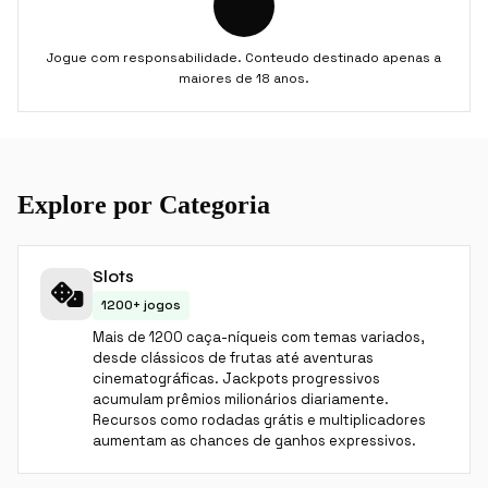
Jogue com responsabilidade. Conteudo destinado apenas a
maiores de 18 anos.
Explore por Categoria
Slots
1200+ jogos
Mais de 1200 caça-níqueis com temas variados,
desde clássicos de frutas até aventuras
cinematográficas. Jackpots progressivos
acumulam prêmios milionários diariamente.
Recursos como rodadas grátis e multiplicadores
aumentam as chances de ganhos expressivos.