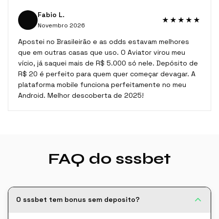
Fabio L.
F
★★★★★
Novembro 2026
Apostei no Brasileirão e as odds estavam melhores
que em outras casas que uso. O Aviator virou meu
vício, já saquei mais de R$ 5.000 só nele. Depósito de
R$ 20 é perfeito para quem quer começar devagar. A
plataforma mobile funciona perfeitamente no meu
Android. Melhor descoberta de 2025!
FAQ do sssbet
O sssbet tem bonus sem deposito?