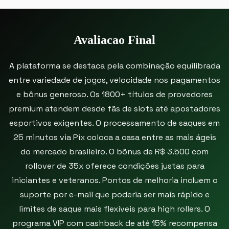
mudar CPF ou nome completo, você precisa contatar o
foto e comprovante de residência. Certifique-se de ter
games com apostas a partir de R$ 1. O jogo oferece
suporte via chat ao vivo com documentos atualizados, pois
cumprido o rollover do bônus para liberar os valores.
multiplicadores que podem chegar a 1000x, com saques
são dados sensíveis. Mudanças de chave Pix são
instantâneos ao clicar no botão antes do avião
instantâneas e podem ser feitas na seção de pagamentos.
Avaliacao Final
desaparecer. Além do Aviator, você encontra Spaceman,
Sempre confirme as alterações por e-mail para garantir
JetX e outros 35+ crash games no catálogo. A vantagem
segurança da conta.
A plataforma se destaca pela combinação equilibrada
aqui são as odds competitivas e a interface mobile
entre variedade de jogos, velocidade nos pagamentos
otimizada para apostas rápidas. Rodadas de demonstração
e bônus generoso. Os 1800+ títulos de provedores
gratuitas ajudam a entender a mecânica antes de apostar
dinheiro real.
premium atendem desde fãs de slots até apostadores
esportivos exigentes. O processamento de saques em
25 minutos via Pix coloca a casa entre as mais ágeis
do mercado brasileiro. O bônus de R$ 3.500 com
rollover de 35x oferece condições justas para
iniciantes e veteranos. Pontos de melhoria incluem o
suporte por e-mail que poderia ser mais rápido e
limites de saque mais flexíveis para high rollers. O
programa VIP com cashback de até 15% recompensa