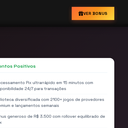
VER BONUS
ntos Positivos
ocessamento Pix ultrarrápido em 15 minutos com
sponibilidade 24/7 para transações
blioteca diversificada com 2100+ jogos de provedores
emium e lançamentos semanais
nus generoso de R$ 3.500 com rollover equilibrado de
x