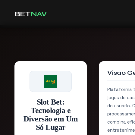
INICIO
/
REVIEWS
/
SLOT BET
BET
NAV
Visao Ge
Plataforma 
jogos de ca
Slot Bet:
do usuário. 
Tecnologia e
processamen
Diversão em Um
combina efic
Só Lugar
entretenime