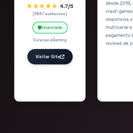
desde 2019, 
★
★
★
★
★
4.7/5
crash games 
(3847 avaliacoes)
responsiva o
multicanal 
Licenciada
pagamento br
Curacao eGaming
reviews de j
Visitar Site