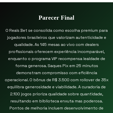
Parecer Final
O Reals Bet se consolida como escolha premium para
jogadores brasileiros que valorizam autenticidade e
qualidade. As 145 mesas ao vivo com dealers
profissionais oferecem experiência incomparável,
enquanto o programa VIP recompensa lealdade de
forma generosa. Saques Pix em 25 minutos
demonstram compromisso com eficiência
operacional. O bônus de R$ 3.500 com rollover de 35x
equilibra generosidade e viabilidade. A curadoria de
2.100 jogos prioriza qualidade sobre quantidade,
resultando em biblioteca enxuta mas poderosa.
Pontos de melhoria incluem desenvolvimento de