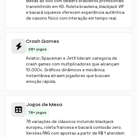
Mesas ao vivo com dealers brasileiros profissionais
transmitindo em HD. Roleta brasileira, blackjack VIP
e bacará squeeze oferecem experiência autêntica
de cassino físico com interação em tempo real.
Crash Games
28+ jogos
Aviator, Spaceman e JetX lideram categoria de
crash games com multiplicadores que alcançam
10.000x. Gráficos dinâmicos e mecânica
instantânea atraem jogadores que buscam
emoção rápida.
Jogos de Mesa
78+ jogos
78 variações de clássicos incluindo blackjack
europeu, roleta francesa e bacará comissão zero.
Versões RNG com apostas a partir de R$ 1 atendem