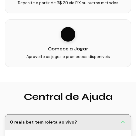
Deposite a partir de R$ 20 via PIX ou outros metodos
4
Comece a Jogar
Aproveite os jogos e promocoes disponiveis
Central de Ajuda
O reals bet tem roleta ao vivo?