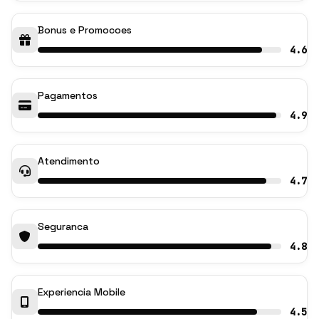
Bonus e Promocoes
4.6
Pagamentos
4.9
Atendimento
4.7
Seguranca
4.8
Experiencia Mobile
4.5