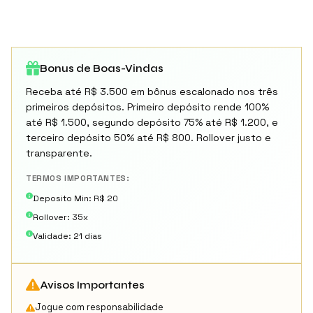
Bonus de Boas-Vindas
Receba até R$ 3.500 em bônus escalonado nos três
primeiros depósitos. Primeiro depósito rende 100%
até R$ 1.500, segundo depósito 75% até R$ 1.200, e
terceiro depósito 50% até R$ 800. Rollover justo e
transparente.
TERMOS IMPORTANTES:
Deposito Min: R$ 20
Rollover: 35x
Validade: 21 dias
Avisos Importantes
Jogue com responsabilidade