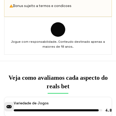
Bonus sujeito a termos e condicoes
18+
Jogue com responsabilidade. Conteudo destinado apenas a
maiores de 18 anos.
Veja como avaliamos cada aspecto do
reals bet
Variedade de Jogos
4.8