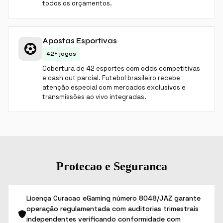
todos os orçamentos.
Apostas Esportivas
42+ jogos
Cobertura de 42 esportes com odds competitivas
e cash out parcial. Futebol brasileiro recebe
atenção especial com mercados exclusivos e
transmissões ao vivo integradas.
Protecao e Seguranca
Licença Curacao eGaming número 8048/JAZ garante
operação regulamentada com auditorias trimestrais
independentes verificando conformidade com