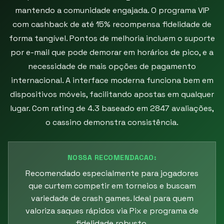
mantendo a comunidade engajada. O programa VIP
com cashback de até 15% recompensa fidelidade de
forma tangível. Pontos de melhoria incluem o suporte
por e-mail que pode demorar em horários de pico, e a
necessidade de mais opções de pagamento
internacional. A interface moderna funciona bem em
dispositivos móveis, facilitando apostas em qualquer
lugar. Com rating de 4.3 baseado em 2847 avaliações,
o cassino demonstra consistência.
NOSSA RECOMENDACAO:
Recomendado especialmente para jogadores
que curtem competir em torneios e buscam
variedade de crash games. Ideal para quem
valoriza saques rápidos via Pix e programa de
fidelidade robusto.