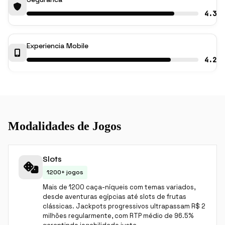
4.3
Experiencia Mobile
4.2
Modalidades de Jogos
Slots
1200+ jogos
Mais de 1200 caça-níqueis com temas variados,
desde aventuras egípcias até slots de frutas
clássicas. Jackpots progressivos ultrapassam R$ 2
milhões regularmente, com RTP médio de 96.5%