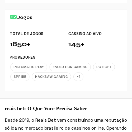
Jogos
TOTAL DE JOGOS
CASSINO AO VIVO
1850+
145+
PROVEDORES
PRAGMATIC PLAY
EVOLUTION GAMING
PG SOFT
SPRIBE
HACKSAW GAMING
+1
reais bet: O Que Voce Precisa Saber
Desde 2019, o Reais Bet vem construindo uma reputação
sólida no mercado brasileiro de cassinos online. Operando