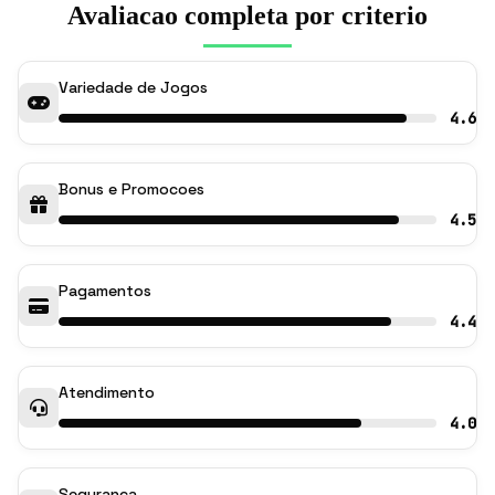
Avaliacao completa por criterio
Variedade de Jogos
4.6
Bonus e Promocoes
4.5
Pagamentos
4.4
Atendimento
4.0
Seguranca