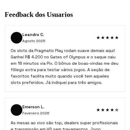
Feedback dos Usuarios
Leandro C.
L
★★★★★
Agosto 2025
Os slots da Pragmatic Play rodam suave demais aqui!
Ganhei R$ 4.200 no Gates of Olympus e o saque caiu
em 18 minutos via Pix. O bônus de boas-vindas me deu
fôlego extra para testar vários jogos. A seção de
favoritos facilita muito quando você tem aqueles
slots preferidos. Já indiquei para três amigos.
Emerson L.
E
★★★★☆
Fevereiro 2026
As mesas ao vivo são top, dealers super profissionais
e transmissão em HD sem travamentos. Jogo