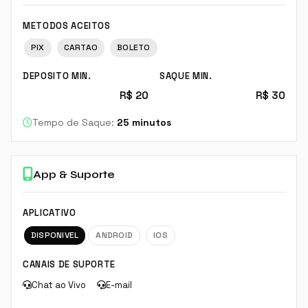
METODOS ACEITOS
PIX
CARTAO
BOLETO
DEPOSITO MIN.
SAQUE MIN.
R$ 20
R$ 30
Tempo de Saque:
25 minutos
App & Suporte
APLICATIVO
DISPONIVEL
ANDROID
IOS
CANAIS DE SUPORTE
Chat ao Vivo
E-mail