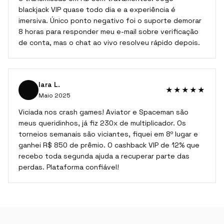
blackjack VIP quase todo dia e a experiência é
imersiva. Único ponto negativo foi o suporte demorar
8 horas para responder meu e-mail sobre verificação
de conta, mas o chat ao vivo resolveu rápido depois.
Iara L.
I
★★★★★
Maio 2025
Viciada nos crash games! Aviator e Spaceman são
meus queridinhos, já fiz 230x de multiplicador. Os
torneios semanais são viciantes, fiquei em 8º lugar e
ganhei R$ 850 de prêmio. O cashback VIP de 12% que
recebo toda segunda ajuda a recuperar parte das
perdas. Plataforma confiável!