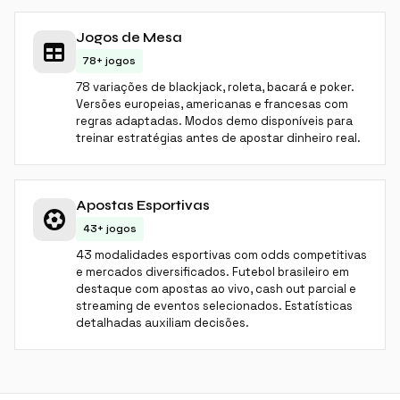
Jogos de Mesa
78+ jogos
78 variações de blackjack, roleta, bacará e poker.
Versões europeias, americanas e francesas com
regras adaptadas. Modos demo disponíveis para
treinar estratégias antes de apostar dinheiro real.
Apostas Esportivas
43+ jogos
43 modalidades esportivas com odds competitivas
e mercados diversificados. Futebol brasileiro em
destaque com apostas ao vivo, cash out parcial e
streaming de eventos selecionados. Estatísticas
detalhadas auxiliam decisões.