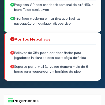
Programa VIP com cashback semanal de até 15% e
benefícios exclusivos
Interface moderna e intuitiva que facilita
navegação em qualquer dispositivo
Pontos Negativos
Rollover de 35x pode ser desafiador para
jogadores iniciantes sem estratégia definida
Suporte por e-mail às vezes demora mais de 6
horas para responder em horários de pico
Pagamentos