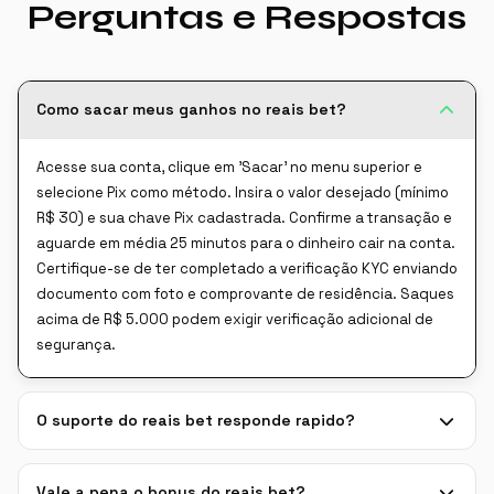
Perguntas e Respostas
Como sacar meus ganhos no reais bet?
Acesse sua conta, clique em 'Sacar' no menu superior e
selecione Pix como método. Insira o valor desejado (mínimo
R$ 30) e sua chave Pix cadastrada. Confirme a transação e
aguarde em média 25 minutos para o dinheiro cair na conta.
Certifique-se de ter completado a verificação KYC enviando
documento com foto e comprovante de residência. Saques
acima de R$ 5.000 podem exigir verificação adicional de
segurança.
O suporte do reais bet responde rapido?
O chat ao vivo funciona 24/7 com tempo médio de resposta
Vale a pena o bonus do reais bet?