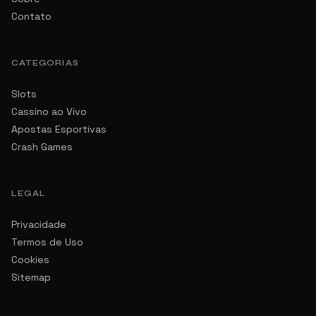
Contato
CATEGORIAS
Slots
Cassino ao Vivo
Apostas Esportivas
Crash Games
LEGAL
Privacidade
Termos de Uso
Cookies
Sitemap