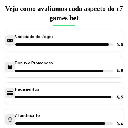
Veja como avaliamos cada aspecto do r7
games bet
Variedade de Jogos
4.8
Bonus e Promocoes
4.5
Pagamentos
4.9
Atendimento
4.6