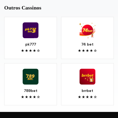
Outros Cassinos
pk777
74 bet
★★★★☆
★★★★☆
789bet
brrbet
★★★★☆
★★★★☆