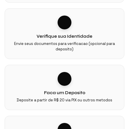
2
Verifique sua Identidade
Envie seus documentos para verificacao (opcional para
deposito)
3
Faca um Deposito
Deposite a partir de R$ 20 via PIX ou outros metodos