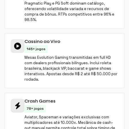
Pragmatic Play e PG Soft dominam catálogo,
oferecendo volatilidade variada e recursos de
compra de bônus. RTPs competitivos entre 96% e
98.5%.
Cassino ao Vivo
145+ jogos
Mesas Evolution Gaming transmitidas em full HD
com dealers profissionais bilíngues. Inclui roleta
brasileira, blackjack VIP, baccarat e game shows
interativos. Apostas desde R$ 2 até R$ 50.000 por
rodada.
Crash Games
78+ jogos
Aviator, Spaceman e variações exclusivas com
multiplicadores até 10.000x. Mecânica de cash-
out manual permite controle total sobre timing de