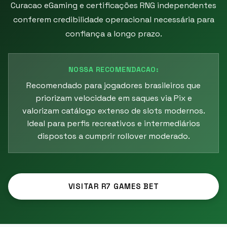
Curacao eGaming e certificações RNG independentes
conferem credibilidade operacional necessária para
confiança a longo prazo.
NOSSA RECOMENDACAO:
Recomendado para jogadores brasileiros que
priorizam velocidade em saques via Pix e
valorizam catálogo extenso de slots modernos.
Ideal para perfis recreativos e intermediários
dispostos a cumprir rollover moderado.
VISITAR R7 GAMES BET