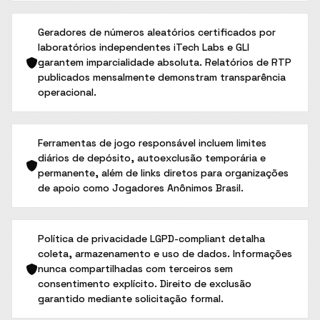
Geradores de números aleatórios certificados por
laboratórios independentes iTech Labs e GLI
garantem imparcialidade absoluta. Relatórios de RTP
publicados mensalmente demonstram transparência
operacional.
Ferramentas de jogo responsável incluem limites
diários de depósito, autoexclusão temporária e
permanente, além de links diretos para organizações
de apoio como Jogadores Anônimos Brasil.
Política de privacidade LGPD-compliant detalha
coleta, armazenamento e uso de dados. Informações
nunca compartilhadas com terceiros sem
consentimento explícito. Direito de exclusão
garantido mediante solicitação formal.