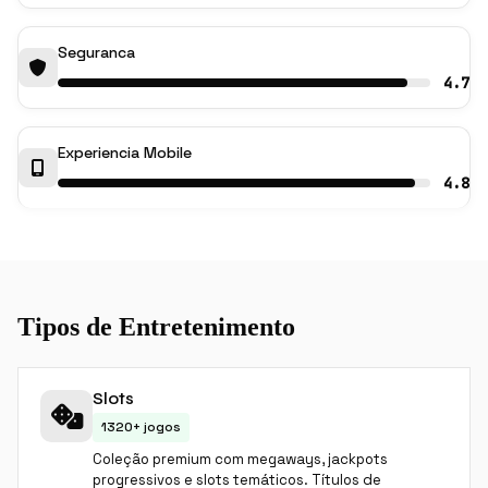
Seguranca
4.7
Experiencia Mobile
4.8
Tipos de Entretenimento
Slots
1320+ jogos
Coleção premium com megaways, jackpots
progressivos e slots temáticos. Títulos de