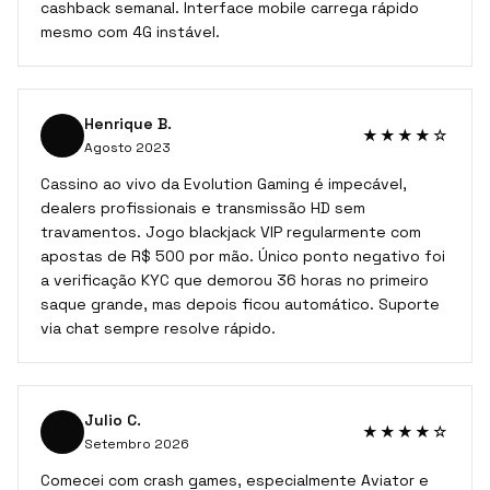
cashback semanal. Interface mobile carrega rápido
mesmo com 4G instável.
Henrique B.
H
★★★★☆
Agosto 2023
Cassino ao vivo da Evolution Gaming é impecável,
dealers profissionais e transmissão HD sem
travamentos. Jogo blackjack VIP regularmente com
apostas de R$ 500 por mão. Único ponto negativo foi
a verificação KYC que demorou 36 horas no primeiro
saque grande, mas depois ficou automático. Suporte
via chat sempre resolve rápido.
Julio C.
J
★★★★☆
Setembro 2026
Comecei com crash games, especialmente Aviator e