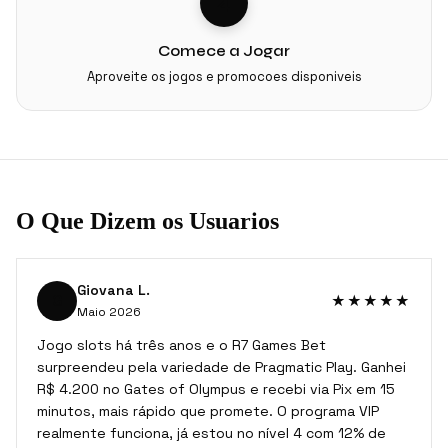
4
Comece a Jogar
Aproveite os jogos e promocoes disponiveis
O Que Dizem os Usuarios
Giovana L.
G
★★★★★
Maio 2026
Jogo slots há três anos e o R7 Games Bet
surpreendeu pela variedade de Pragmatic Play. Ganhei
R$ 4.200 no Gates of Olympus e recebi via Pix em 15
minutos, mais rápido que promete. O programa VIP
realmente funciona, já estou no nível 4 com 12% de