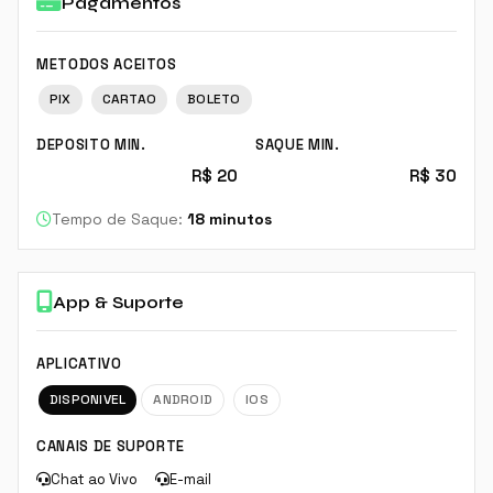
Pagamentos
METODOS ACEITOS
PIX
CARTAO
BOLETO
DEPOSITO MIN.
SAQUE MIN.
R$ 20
R$ 30
Tempo de Saque:
18 minutos
App & Suporte
APLICATIVO
DISPONIVEL
ANDROID
IOS
CANAIS DE SUPORTE
Chat ao Vivo
E-mail