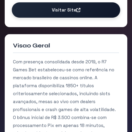
Visitar Site
Visao Geral
Com presença consolidada desde 2019, o R7
Games Bet estabeleceu-se como referência no
mercado brasileiro de cassinos online. A
plataforma disponibiliza 1850+ títulos
criteriosamente selecionados, incluindo slots
avançados, mesas ao vivo com dealers
profissionais e crash games de alta volatilidade.
O bônus inicial de R$ 3.500 combina-se com
processamento Pix em apenas 18 minutos,