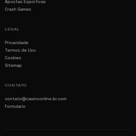
Apostas Esportivas
Crash Games
LEGAL
Privacidade
Termos de Uso
Cookies
Sitemap
CONTATO
contato@casinoonline.br.com
Formulario