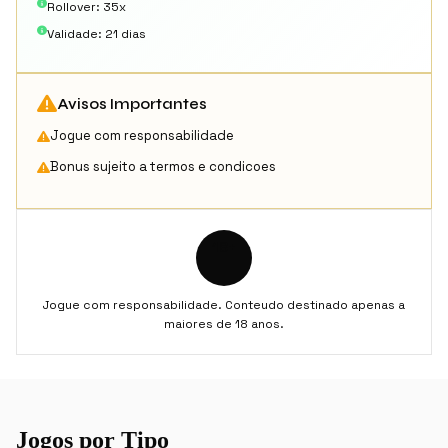
Rollover: 35x
Validade: 21 dias
Avisos Importantes
Jogue com responsabilidade
Bonus sujeito a termos e condicoes
18+
Jogue com responsabilidade. Conteudo destinado apenas a
maiores de 18 anos.
Jogos por Tipo