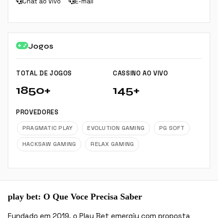
Chat ao Vivo
E-mail
Jogos
TOTAL DE JOGOS
CASSINO AO VIVO
1850+
145+
PROVEDORES
PRAGMATIC PLAY
EVOLUTION GAMING
PG SOFT
HACKSAW GAMING
RELAX GAMING
play bet: O Que Voce Precisa Saber
Fundado em 2019, o Play Bet emergiu com proposta