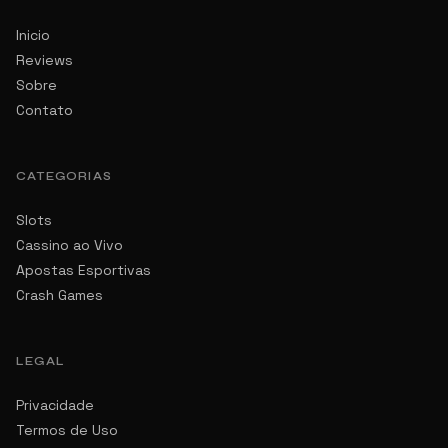
Inicio
Reviews
Sobre
Contato
CATEGORIAS
Slots
Cassino ao Vivo
Apostas Esportivas
Crash Games
LEGAL
Privacidade
Termos de Uso