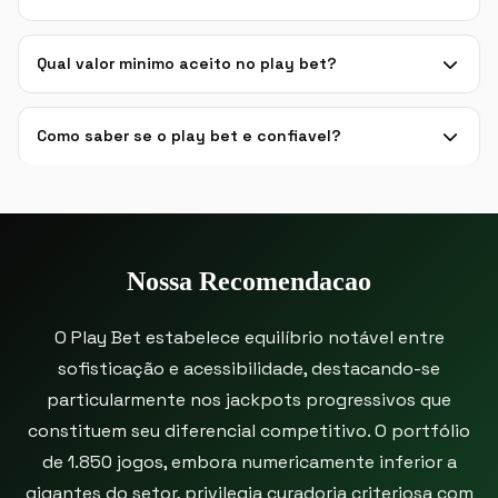
A verificação KYC torna-se obrigatória no primeiro saque ou
Qual valor minimo aceito no play bet?
quando movimentações atingem R$ 5.000 acumulados. O
processo requer envio de documento oficial com foto (RG,
O depósito mínimo estabelecido é R$ 25 via Pix, cartão ou
CNH ou passaporte) e comprovante de residência recente
Como saber se o play bet e confiavel?
boleto, enquanto saques iniciam em R$ 50. Apostas
via área do usuário. A análise processa em até 12 horas
individuais variam conforme jogo: slots aceitam desde R$
úteis, com suporte dedicado disponível para dúvidas.
A confiabilidade verifica-se através da licença Curacao
0,20 por rodada, mesas ao vivo começam em R$ 5, e
Contas verificadas desfrutam limites ampliados e
eGaming ativa desde 2019, certificados SSL renovados
apostas esportivas permitem bilhetes a partir de R$ 2.
processamento prioritário nos saques.
mensalmente e parcerias com provedores tier-1 como
Usuários VIP Gold e superiores acessam limites
Evolution e Pragmatic. O histórico de 2.847 avaliações com
personalizados mediante solicitação ao gerente de conta.
Nossa Recomendacao
rating 4.3 reflete satisfação consistente. Processamento
Pix em 35 minutos e taxa de aprovação de 97% nos saques
O Play Bet estabelece equilíbrio notável entre
demonstram solidez financeira. Ausência de reclamações
sofisticação e acessibilidade, destacando-se
graves em portais especializados reforça reputação
particularmente nos jackpots progressivos que
positiva.
constituem seu diferencial competitivo. O portfólio
de 1.850 jogos, embora numericamente inferior a
gigantes do setor, privilegia curadoria criteriosa com