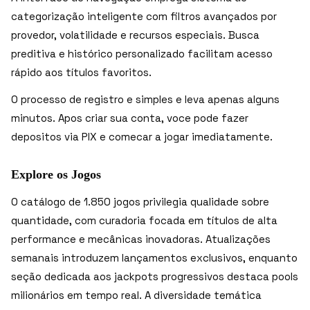
categorização inteligente com filtros avançados por
provedor, volatilidade e recursos especiais. Busca
preditiva e histórico personalizado facilitam acesso
rápido aos títulos favoritos.
O processo de registro e simples e leva apenas alguns
minutos. Apos criar sua conta, voce pode fazer
depositos via PIX e comecar a jogar imediatamente.
Explore os Jogos
O catálogo de 1.850 jogos privilegia qualidade sobre
quantidade, com curadoria focada em títulos de alta
performance e mecânicas inovadoras. Atualizações
semanais introduzem lançamentos exclusivos, enquanto
seção dedicada aos jackpots progressivos destaca pools
milionários em tempo real. A diversidade temática