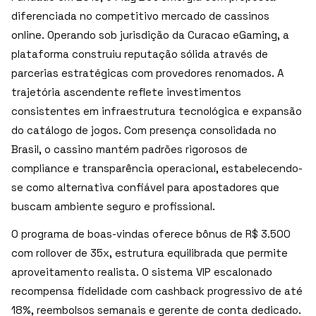
diferenciada no competitivo mercado de cassinos
online. Operando sob jurisdição da Curacao eGaming, a
plataforma construiu reputação sólida através de
parcerias estratégicas com provedores renomados. A
trajetória ascendente reflete investimentos
consistentes em infraestrutura tecnológica e expansão
do catálogo de jogos. Com presença consolidada no
Brasil, o cassino mantém padrões rigorosos de
compliance e transparência operacional, estabelecendo-
se como alternativa confiável para apostadores que
buscam ambiente seguro e profissional.
O programa de boas-vindas oferece bônus de R$ 3.500
com rollover de 35x, estrutura equilibrada que permite
aproveitamento realista. O sistema VIP escalonado
recompensa fidelidade com cashback progressivo de até
18%, reembolsos semanais e gerente de conta dedicado.