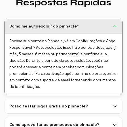
Respostas Rapidas
Como me autoexcluir do pinnacle?
Acesse sua conta no Pinnacle, vá em Configurações > Jogo
Responsável > Autoexclusão. Escolha o período desejado (1
mês, 3 meses, 6 meses ou permanente) e confirme sua
decisão. Durante o período de autoexclusão, você não
poderá acessar a conta nem receber comunicações
promocionais. Para reativação após término do prazo, entre
em contato com suporte via email fornecendo documentos
de identificação.
Posso testar jogos gratis no pinnacle?
Sim! O Pinnacle oferece modo demonstração em mais de
Como aproveitar as promocoes do pinnacle?