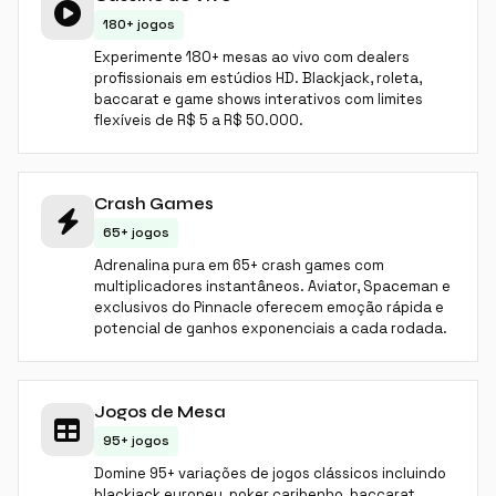
180+ jogos
Experimente 180+ mesas ao vivo com dealers
profissionais em estúdios HD. Blackjack, roleta,
baccarat e game shows interativos com limites
flexíveis de R$ 5 a R$ 50.000.
Crash Games
65+ jogos
Adrenalina pura em 65+ crash games com
multiplicadores instantâneos. Aviator, Spaceman e
exclusivos do Pinnacle oferecem emoção rápida e
potencial de ganhos exponenciais a cada rodada.
Jogos de Mesa
95+ jogos
Domine 95+ variações de jogos clássicos incluindo
blackjack europeu, poker caribenho, baccarat