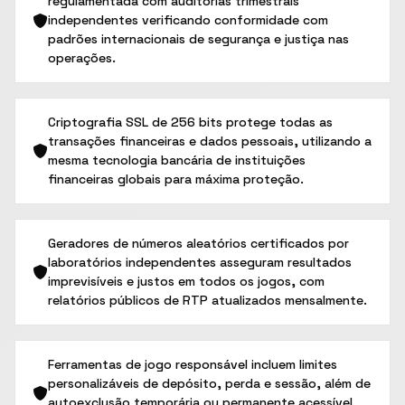
regulamentada com auditorias trimestrais
independentes verificando conformidade com
padrões internacionais de segurança e justiça nas
operações.
Criptografia SSL de 256 bits protege todas as
transações financeiras e dados pessoais, utilizando a
mesma tecnologia bancária de instituições
financeiras globais para máxima proteção.
Geradores de números aleatórios certificados por
laboratórios independentes asseguram resultados
imprevisíveis e justos em todos os jogos, com
relatórios públicos de RTP atualizados mensalmente.
Ferramentas de jogo responsável incluem limites
personalizáveis de depósito, perda e sessão, além de
autoexclusão temporária ou permanente acessível