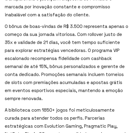
marcada por inovação constante e compromisso
inabalável com a satisfação do cliente.
O bônus de boas-vindas de R$ 3.500 representa apenas o
começo da sua jornada vitoriosa. Com rollover justo de
35x e validade de 21 dias, você tem tempo suficiente
para explorar estratégias vencedoras. O programa VIP
escalonado recompensa fidelidade com cashback
semanal de até 15%, bônus personalizados e gerente de
conta dedicado. Promoções semanais incluem torneios
de slots com premiações acumuladas e apostas grátis
em eventos esportivos especiais, mantendo a emoção
sempre renovada.
A biblioteca com 1850+ jogos foi meticulosamente
curada para atender todos os perfis. Parcerias
estratégicas com Evolution Gaming, Pragmatic Play,