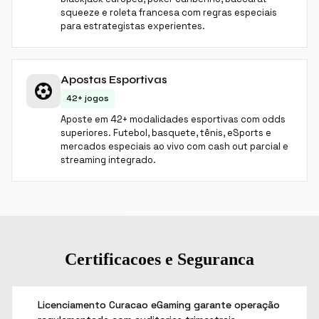
squeeze e roleta francesa com regras especiais
para estrategistas experientes.
Apostas Esportivas
42+ jogos
Aposte em 42+ modalidades esportivas com odds
superiores. Futebol, basquete, tênis, eSports e
mercados especiais ao vivo com cash out parcial e
streaming integrado.
Certificacoes e Seguranca
Licenciamento Curacao eGaming garante operação