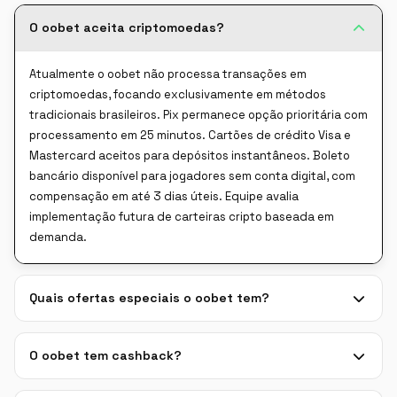
O oobet aceita criptomoedas?
Atualmente o oobet não processa transações em
criptomoedas, focando exclusivamente em métodos
tradicionais brasileiros. Pix permanece opção prioritária com
processamento em 25 minutos. Cartões de crédito Visa e
Mastercard aceitos para depósitos instantâneos. Boleto
bancário disponível para jogadores sem conta digital, com
compensação em até 3 dias úteis. Equipe avalia
implementação futura de carteiras cripto baseada em
demanda.
Quais ofertas especiais o oobet tem?
Além do bônus inicial de R$ 3.500, o oobet promove torneios
O oobet tem cashback?
mensais temáticos com premiações acumuladas superiores
a R$ 50.000 distribuídas entre 100 primeiros colocados.