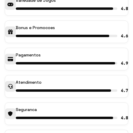
Variedade de Jogos
4.8
Bonus e Promocoes
4.6
Pagamentos
4.9
Atendimento
4.7
Seguranca
4.8