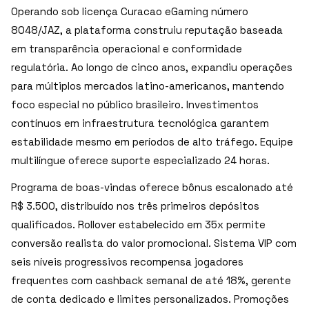
Operando sob licença Curacao eGaming número
8048/JAZ, a plataforma construiu reputação baseada
em transparência operacional e conformidade
regulatória. Ao longo de cinco anos, expandiu operações
para múltiplos mercados latino-americanos, mantendo
foco especial no público brasileiro. Investimentos
contínuos em infraestrutura tecnológica garantem
estabilidade mesmo em períodos de alto tráfego. Equipe
multilíngue oferece suporte especializado 24 horas.
Programa de boas-vindas oferece bônus escalonado até
R$ 3.500, distribuído nos três primeiros depósitos
qualificados. Rollover estabelecido em 35x permite
conversão realista do valor promocional. Sistema VIP com
seis níveis progressivos recompensa jogadores
frequentes com cashback semanal de até 18%, gerente
de conta dedicado e limites personalizados. Promoções