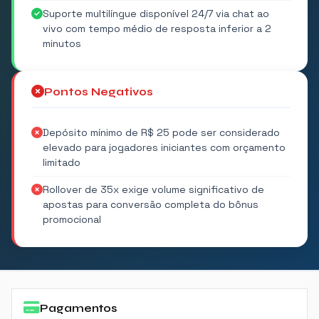
Suporte multilíngue disponível 24/7 via chat ao
vivo com tempo médio de resposta inferior a 2
minutos
Pontos Negativos
Depósito mínimo de R$ 25 pode ser considerado
elevado para jogadores iniciantes com orçamento
limitado
Rollover de 35x exige volume significativo de
apostas para conversão completa do bônus
promocional
Pagamentos