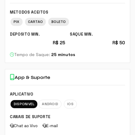
METODOS ACEITOS
PIX
CARTAO
BOLETO
DEPOSITO MIN.
SAQUE MIN.
R$ 25
R$ 50
Tempo de Saque:
25 minutos
App & Suporte
APLICATIVO
DISPONIVEL
ANDROID
IOS
CANAIS DE SUPORTE
Chat ao Vivo
E-mail