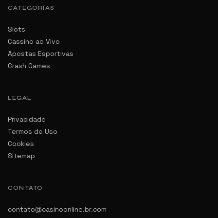
CATEGORIAS
Slots
Cassino ao Vivo
Apostas Esportivas
Crash Games
LEGAL
Privacidade
Termos de Uso
Cookies
Sitemap
CONTATO
contato@casinoonline.br.com