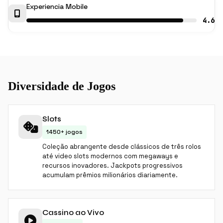
Experiencia Mobile
4.6
Diversidade de Jogos
Slots
1450+ jogos
Coleção abrangente desde clássicos de três rolos
até video slots modernos com megaways e
recursos inovadores. Jackpots progressivos
acumulam prêmios milionários diariamente.
Cassino ao Vivo