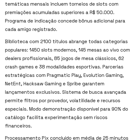
temáticas mensais incluem torneios de slots com
premiações acumuladas superiores a R$ 50.000.
Programa de indicação concede bônus adicional para
cada amigo registrado.
Biblioteca com 2100 títulos abrange todas categorias
populares: 1450 slots modernos, 145 mesas ao vivo com
dealers profissionais, 85 jogos de mesa clássicos, 62
crash games e 38 modalidades esportivas. Parcerias
estratégicas com Pragmatic Play, Evolution Gaming,
NetEnt, Hacksaw Gaming e Spribe garantem
lançamentos exclusivos. Sistema de busca avançada
permite filtros por provedor, volatilidade e recursos
especiais. Modo demonstração disponível para 90% do
catálogo facilita experimentação sem riscos
financeiros.
Processamento Pix concluído em média de 25 minutos