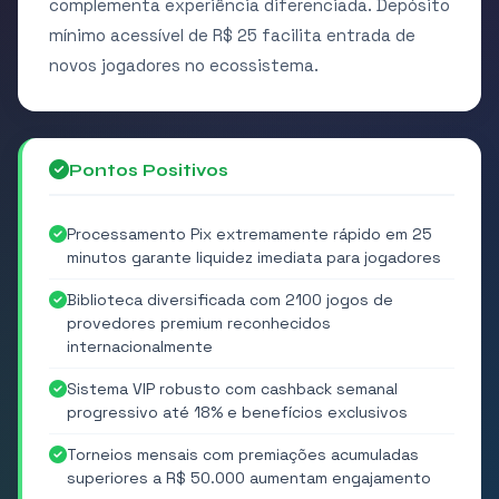
complementa experiência diferenciada. Depósito
mínimo acessível de R$ 25 facilita entrada de
novos jogadores no ecossistema.
Pontos Positivos
Processamento Pix extremamente rápido em 25
minutos garante liquidez imediata para jogadores
Biblioteca diversificada com 2100 jogos de
provedores premium reconhecidos
internacionalmente
Sistema VIP robusto com cashback semanal
progressivo até 18% e benefícios exclusivos
Torneios mensais com premiações acumuladas
superiores a R$ 50.000 aumentam engajamento