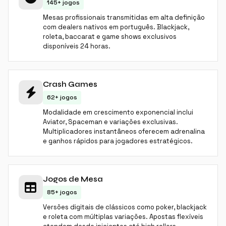
145+ jogos
Mesas profissionais transmitidas em alta definição
com dealers nativos em português. Blackjack,
roleta, baccarat e game shows exclusivos
disponíveis 24 horas.
Crash Games
62+ jogos
Modalidade em crescimento exponencial inclui
Aviator, Spaceman e variações exclusivas.
Multiplicadores instantâneos oferecem adrenalina
e ganhos rápidos para jogadores estratégicos.
Jogos de Mesa
85+ jogos
Versões digitais de clássicos como poker, blackjack
e roleta com múltiplas variações. Apostas flexíveis