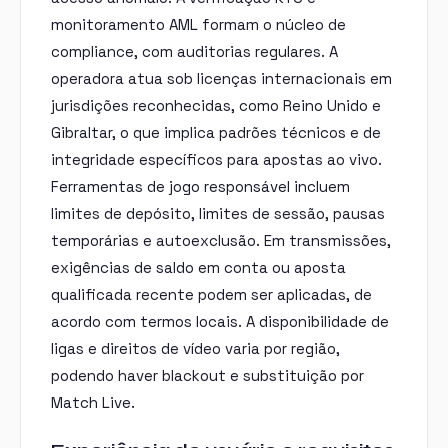
monitoramento AML formam o núcleo de
compliance, com auditorias regulares. A
operadora atua sob licenças internacionais em
jurisdições reconhecidas, como Reino Unido e
Gibraltar, o que implica padrões técnicos e de
integridade específicos para apostas ao vivo.
Ferramentas de jogo responsável incluem
limites de depósito, limites de sessão, pausas
temporárias e autoexclusão. Em transmissões,
exigências de saldo em conta ou aposta
qualificada recente podem ser aplicadas, de
acordo com termos locais. A disponibilidade de
ligas e direitos de vídeo varia por região,
podendo haver blackout e substituição por
Match Live.