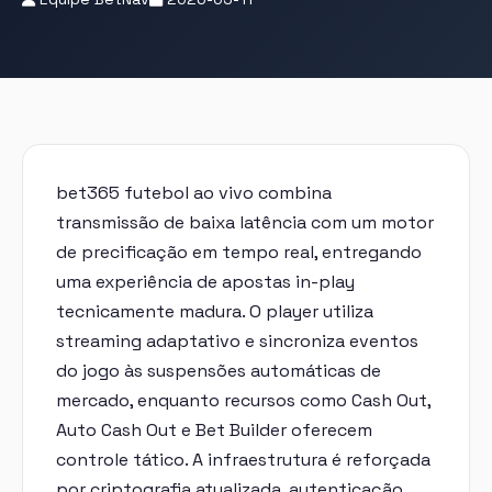
bet365 futebol ao vivo combina
transmissão de baixa latência com um motor
de precificação em tempo real, entregando
uma experiência de apostas in-play
tecnicamente madura. O player utiliza
streaming adaptativo e sincroniza eventos
do jogo às suspensões automáticas de
mercado, enquanto recursos como Cash Out,
Auto Cash Out e Bet Builder oferecem
controle tático. A infraestrutura é reforçada
por criptografia atualizada, autenticação,