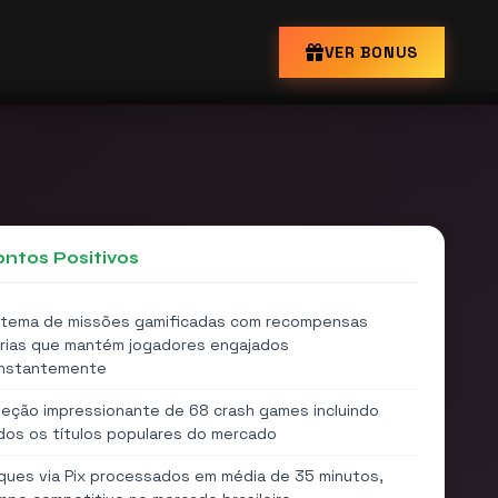
VER BONUS
ntos Positivos
stema de missões gamificadas com recompensas
árias que mantém jogadores engajados
nstantemente
leção impressionante de 68 crash games incluindo
dos os títulos populares do mercado
ques via Pix processados em média de 35 minutos,