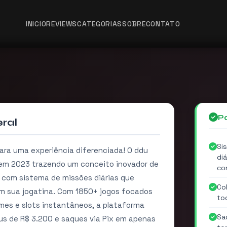
INICIO
REVIEWS
CATEGORIAS
SOBRE
CONTATO
Po
ral
Si
ara uma experiência diferenciada! O ddu
di
em 2023 trazendo um conceito inovador de
co
 com sistema de missões diárias que
Co
 sua jogatina. Com 1850+ jogos focados
to
mes e slots instantâneos, a plataforma
Sa
us de R$ 3.200 e saques via Pix em apenas