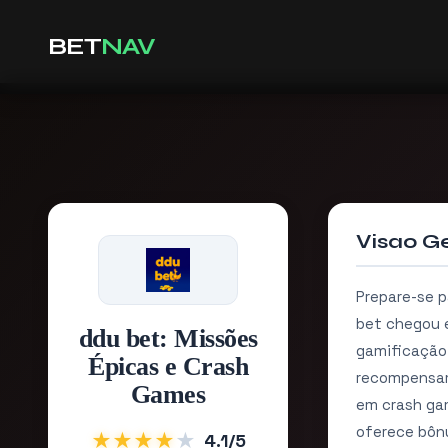
INICIO
/
REVIEWS
/
DDU BET
BET
NAV
Visao Ge
Prepare-se p
bet chegou 
ddu bet: Missões
gamificação
Épicas e Crash
recompensam
Games
em crash ga
oferece bôn
★
★
★
★
★
4.1/5