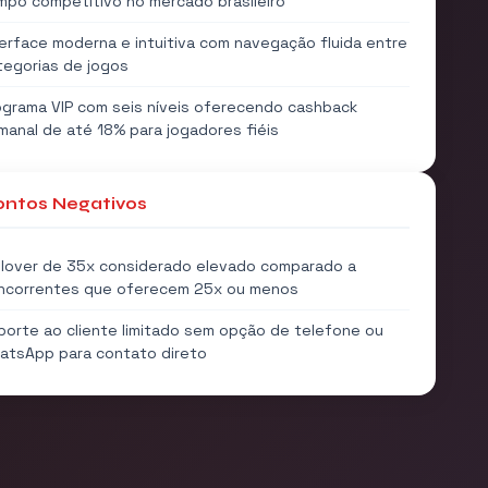
mpo competitivo no mercado brasileiro
terface moderna e intuitiva com navegação fluida entre
tegorias de jogos
ograma VIP com seis níveis oferecendo cashback
manal de até 18% para jogadores fiéis
ontos Negativos
llover de 35x considerado elevado comparado a
ncorrentes que oferecem 25x ou menos
porte ao cliente limitado sem opção de telefone ou
atsApp para contato direto