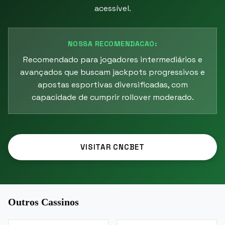
acessível.
NOSSA RECOMENDACAO:
Recomendado para jogadores intermediários e
avançados que buscam jackpots progressivos e
apostas esportivas diversificadas, com
capacidade de cumprir rollover moderado.
VISITAR CNCBET
Outros Cassinos