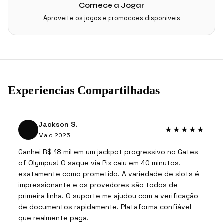
Comece a Jogar
Aproveite os jogos e promocoes disponiveis
Experiencias Compartilhadas
Jackson S.
J
★★★★★
Maio 2025
Ganhei R$ 18 mil em um jackpot progressivo no Gates
of Olympus! O saque via Pix caiu em 40 minutos,
exatamente como prometido. A variedade de slots é
impressionante e os provedores são todos de
primeira linha. O suporte me ajudou com a verificação
de documentos rapidamente. Plataforma confiável
que realmente paga.