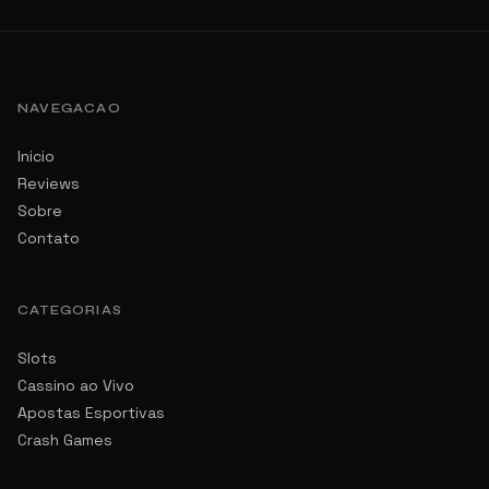
NAVEGACAO
Inicio
Reviews
Sobre
Contato
CATEGORIAS
Slots
Cassino ao Vivo
Apostas Esportivas
Crash Games