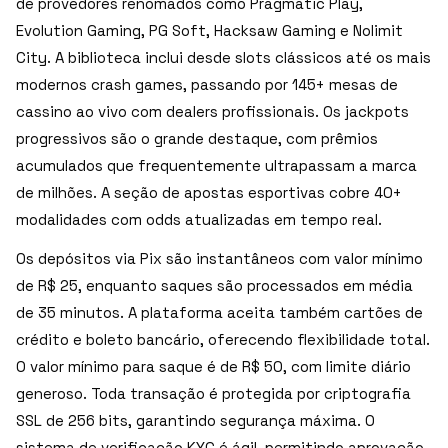
de provedores renomados como Pragmatic Play,
Evolution Gaming, PG Soft, Hacksaw Gaming e Nolimit
City. A biblioteca inclui desde slots clássicos até os mais
modernos crash games, passando por 145+ mesas de
cassino ao vivo com dealers profissionais. Os jackpots
progressivos são o grande destaque, com prêmios
acumulados que frequentemente ultrapassam a marca
de milhões. A seção de apostas esportivas cobre 40+
modalidades com odds atualizadas em tempo real.
Os depósitos via Pix são instantâneos com valor mínimo
de R$ 25, enquanto saques são processados em média
de 35 minutos. A plataforma aceita também cartões de
crédito e boleto bancário, oferecendo flexibilidade total.
O valor mínimo para saque é de R$ 50, com limite diário
generoso. Toda transação é protegida por criptografia
SSL de 256 bits, garantindo segurança máxima. O
sistema de verificação KYC é ágil, permitindo aprovação