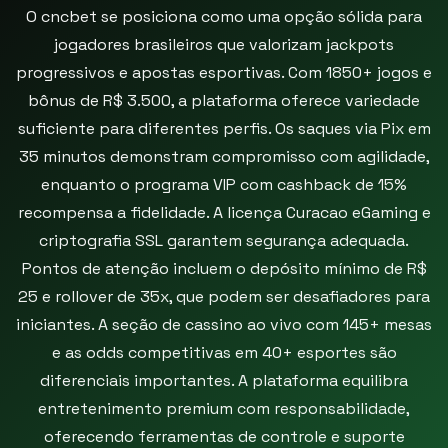
caracteres, incluindo letras e números. Se não receber o e-
notificações para não perder oportunidades exclusivas.
O cncbet se posiciona como uma opção sólida para
mail, verifique a caixa de spam. Caso persista o problema,
jogadores brasileiros que valorizam jackpots
contate o suporte via chat ao vivo disponível 24/7.
progressivos e apostas esportivas. Com 1850+ jogos e
bônus de R$ 3.500, a plataforma oferece variedade
suficiente para diferentes perfis. Os saques via Pix em
35 minutos demonstram compromisso com agilidade,
enquanto o programa VIP com cashback de 15%
recompensa a fidelidade. A licença Curacao eGaming e
criptografia SSL garantem segurança adequada.
Pontos de atenção incluem o depósito mínimo de R$
25 e rollover de 35x, que podem ser desafiadores para
iniciantes. A seção de cassino ao vivo com 145+ mesas
e as odds competitivas em 40+ esportes são
diferenciais importantes. A plataforma equilibra
entretenimento premium com responsabilidade,
oferecendo ferramentas de controle e suporte