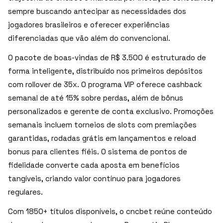
sempre buscando antecipar as necessidades dos
jogadores brasileiros e oferecer experiências
diferenciadas que vão além do convencional.
O pacote de boas-vindas de R$ 3.500 é estruturado de
forma inteligente, distribuído nos primeiros depósitos
com rollover de 35x. O programa VIP oferece cashback
semanal de até 15% sobre perdas, além de bônus
personalizados e gerente de conta exclusivo. Promoções
semanais incluem torneios de slots com premiações
garantidas, rodadas grátis em lançamentos e reload
bonus para clientes fiéis. O sistema de pontos de
fidelidade converte cada aposta em benefícios
tangíveis, criando valor contínuo para jogadores
regulares.
Com 1850+ títulos disponíveis, o cncbet reúne conteúdo