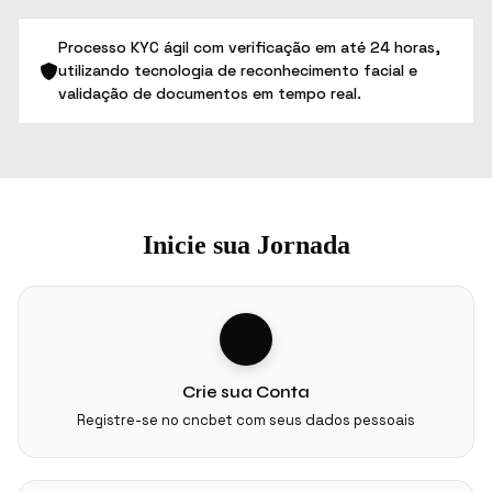
Processo KYC ágil com verificação em até 24 horas,
utilizando tecnologia de reconhecimento facial e
validação de documentos em tempo real.
Inicie sua Jornada
1
Crie sua Conta
Registre-se no cncbet com seus dados pessoais