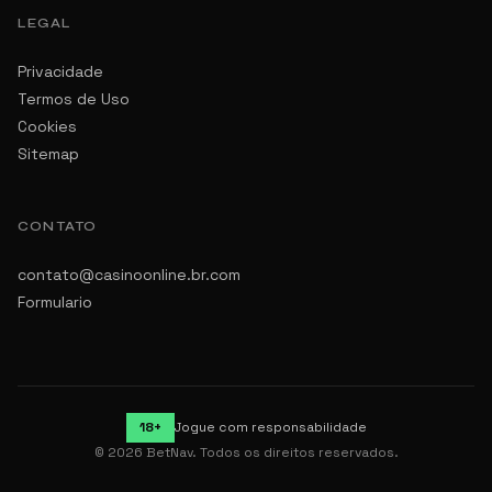
LEGAL
Privacidade
Termos de Uso
Cookies
Sitemap
CONTATO
contato@casinoonline.br.com
Formulario
18+
Jogue com responsabilidade
© 2026 BetNav. Todos os direitos reservados.