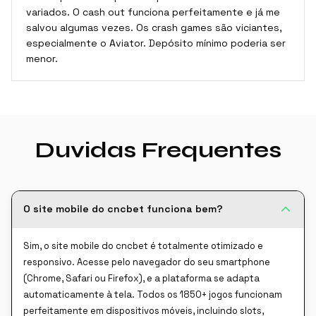
variados. O cash out funciona perfeitamente e já me
salvou algumas vezes. Os crash games são viciantes,
especialmente o Aviator. Depósito mínimo poderia ser
menor.
Duvidas Frequentes
O site mobile do cncbet funciona bem?
Sim, o site mobile do cncbet é totalmente otimizado e
responsivo. Acesse pelo navegador do seu smartphone
(Chrome, Safari ou Firefox), e a plataforma se adapta
automaticamente à tela. Todos os 1850+ jogos funcionam
perfeitamente em dispositivos móveis, incluindo slots,