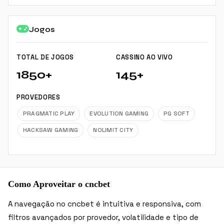
Jogos
TOTAL DE JOGOS
CASSINO AO VIVO
1850+
145+
PROVEDORES
PRAGMATIC PLAY
EVOLUTION GAMING
PG SOFT
HACKSAW GAMING
NOLIMIT CITY
Como Aproveitar o cncbet
A navegação no cncbet é intuitiva e responsiva, com
filtros avançados por provedor, volatilidade e tipo de