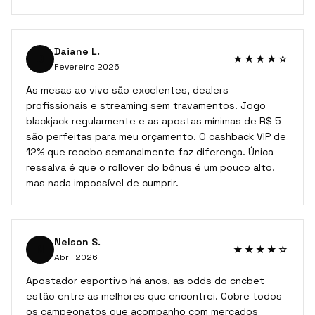
Daiane L.
D
★★★★☆
Fevereiro 2026
As mesas ao vivo são excelentes, dealers
profissionais e streaming sem travamentos. Jogo
blackjack regularmente e as apostas mínimas de R$ 5
são perfeitas para meu orçamento. O cashback VIP de
12% que recebo semanalmente faz diferença. Única
ressalva é que o rollover do bônus é um pouco alto,
mas nada impossível de cumprir.
Nelson S.
N
★★★★☆
Abril 2026
Apostador esportivo há anos, as odds do cncbet
estão entre as melhores que encontrei. Cobre todos
os campeonatos que acompanho com mercados