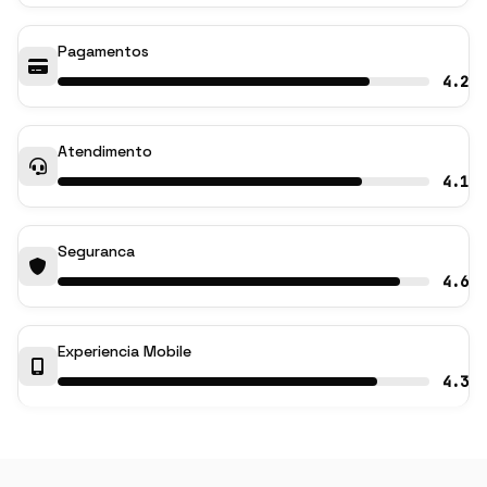
Pagamentos
4.2
Atendimento
4.1
Seguranca
4.6
Experiencia Mobile
4.3