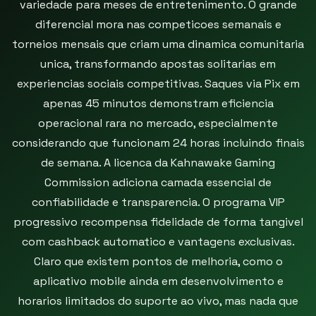
variedade para meses de entretenimento. O grande
servindo exclusivamente para pratica e diversao sem
diferencial mora nas competicoes semanais e
compromisso financeiro.
torneios mensais que criam uma dinamica comunitaria
unica, transformando apostas solitarias em
experiencias sociais competitivas. Saques via Pix em
apenas 45 minutos demonstram eficiencia
operacional rara no mercado, especialmente
considerando que funcionam 24 horas incluindo finais
de semana. A licenca da Kahnawake Gaming
Commission adiciona camada essencial de
confiabilidade e transparencia. O programa VIP
progressivo recompensa fidelidade de forma tangivel
com cashback automatico e vantagens exclusivas.
Claro que existem pontos de melhoria, como o
aplicativo mobile ainda em desenvolvimento e
horarios limitados do suporte ao vivo, mas nada que