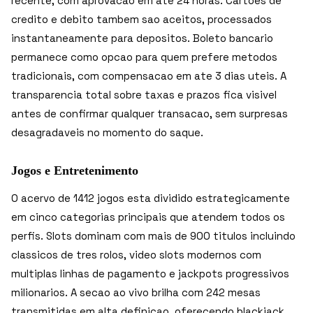
recente, com aprovacao em ate 24 horas. Cartoes de
credito e debito tambem sao aceitos, processados
instantaneamente para depositos. Boleto bancario
permanece como opcao para quem prefere metodos
tradicionais, com compensacao em ate 3 dias uteis. A
transparencia total sobre taxas e prazos fica visivel
antes de confirmar qualquer transacao, sem surpresas
desagradaveis no momento do saque.
Jogos e Entretenimento
O acervo de 1412 jogos esta dividido estrategicamente
em cinco categorias principais que atendem todos os
perfis. Slots dominam com mais de 900 titulos incluindo
classicos de tres rolos, video slots modernos com
multiplas linhas de pagamento e jackpots progressivos
milionarios. A secao ao vivo brilha com 242 mesas
transmitidas em alta definicao, oferecendo blackjack,