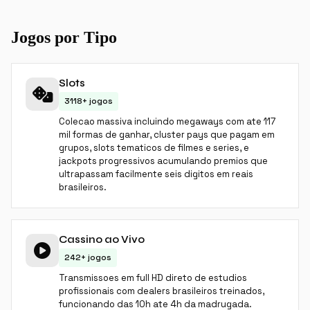
Jogos por Tipo
Slots
3118+ jogos
Colecao massiva incluindo megaways com ate 117
mil formas de ganhar, cluster pays que pagam em
grupos, slots tematicos de filmes e series, e
jackpots progressivos acumulando premios que
ultrapassam facilmente seis digitos em reais
brasileiros.
Cassino ao Vivo
242+ jogos
Transmissoes em full HD direto de estudios
profissionais com dealers brasileiros treinados,
funcionando das 10h ate 4h da madrugada.