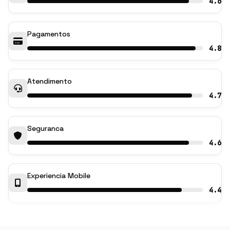
4.6
Pagamentos
4.8
Atendimento
4.7
Seguranca
4.6
Experiencia Mobile
4.4