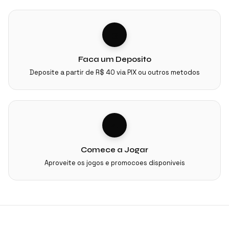
3
Faca um Deposito
Deposite a partir de R$ 40 via PIX ou outros metodos
4
Comece a Jogar
Aproveite os jogos e promocoes disponiveis