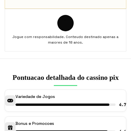
18+
Jogue com responsabilidade. Conteudo destinado apenas a
maiores de 18 anos.
Pontuacao detalhada do cassino pix
Variedade de Jogos
4.7
Bonus e Promocoes