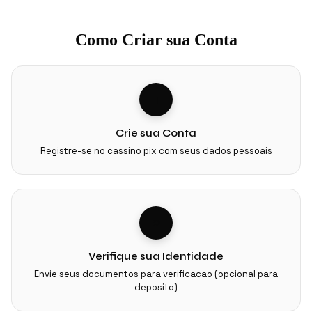
Como Criar sua Conta
1
Crie sua Conta
Registre-se no cassino pix com seus dados pessoais
2
Verifique sua Identidade
Envie seus documentos para verificacao (opcional para
deposito)