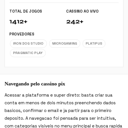
TOTAL DE JOGOS
CASSINO AO VIVO
1412+
242+
PROVEDORES
IRON DOG STUDIO
MICROGAMING
PLATIPUS
PRAGMATIC PLAY
Navegando pelo cassino pix
Acessar a plataforma e super direto: basta criar sua
conta em menos de dois minutos preenchendo dados
basicos, confirmar o email e ja partir para o primeiro
deposito. A navegacao foi pensada para ser intuitiva,
com categorias visiveis no menu principal e busca rapida