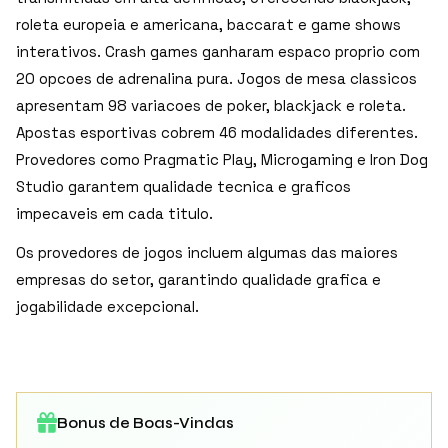
roleta europeia e americana, baccarat e game shows
interativos. Crash games ganharam espaco proprio com
20 opcoes de adrenalina pura. Jogos de mesa classicos
apresentam 98 variacoes de poker, blackjack e roleta.
Apostas esportivas cobrem 46 modalidades diferentes.
Provedores como Pragmatic Play, Microgaming e Iron Dog
Studio garantem qualidade tecnica e graficos
impecaveis em cada titulo.
Os provedores de jogos incluem algumas das maiores
empresas do setor, garantindo qualidade grafica e
jogabilidade excepcional.
Bonus de Boas-Vindas