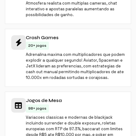
Atmosfera realista com multiplas cameras, chat
interativo e apostas paralelas aumentando as
possibilidades de ganho.
Crash Games
20+ jogos
Adrenalina maxima com multiplicadores que podem
explodir a qualquer segundo! Aviator, Spaceman e
JetX lideram as preferencias, com estrategias de
cash out manual permitindo multiplicadores de ate
10.000x em rodadas sortudas e corajosas.
Jogos de Mesa
98+ jogos
Variacoes classicas e modernas de blackjack
incluindo surrender e double exposure, roletas
europeias com RTP de 97.3%, baccarat com limites
desde R$5 ate R$10.000 por mao, e poker em