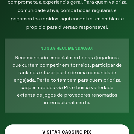
comprometa a experiencia geral. Para quem valoriza
comunidade ativa, competicoes regulares e
pagamentos rapidos, aqui encontra um ambiente
propicio para diversao responsavel.
NOSSA RECOMENDACAO:
Recomendado especialmente para jogadores
que curtem competir em torneios, participar de
rankings e fazer parte de uma comunidade
engajada. Perfeito tambem para quem prioriza
saques rapidos via Pix e busca variedade
extensa de jogos de provedores renomados
internacionalmente.
VISITAR CASSINO PIX