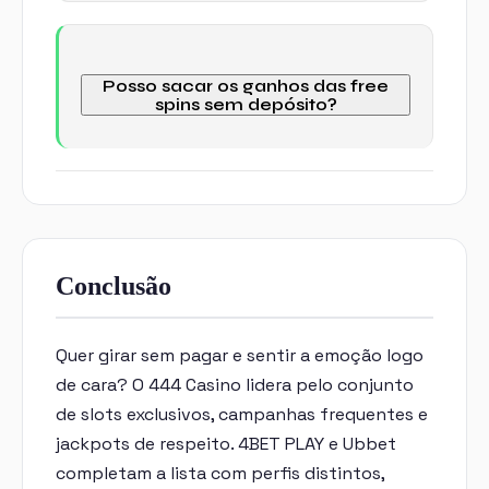
Posso sacar os ganhos das free
spins sem depósito?
Conclusão
Quer girar sem pagar e sentir a emoção logo
de cara? O 444 Casino lidera pelo conjunto
de slots exclusivos, campanhas frequentes e
jackpots de respeito. 4BET PLAY e Ubbet
completam a lista com perfis distintos,