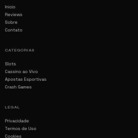
Inicio
Reviews
Sobre
Contato
CATEGORIAS
Slots
Cassino ao Vivo
Apostas Esportivas
Crash Games
LEGAL
Privacidade
Termos de Uso
Cookies