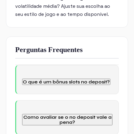
volatilidade média? Ajuste sua escolha ao
seu estilo de jogo e ao tempo disponível.
Perguntas Frequentes
O que é um bônus slots no deposit?
Como avaliar se o no deposit vale a
pena?