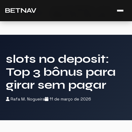
BETNAV
SLOTS NO DEPOSIT: TOP 3
INÍCIO
›
BÔNUS
›
BÔNUS PARA GIRAR SEM PAGAR
slots no deposit:
Top 3 bônus para
girar sem pagar
Rafa M. Nogueira
11 de março de 2026