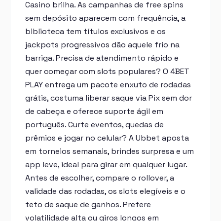
Casino brilha. As campanhas de free spins
sem depósito aparecem com frequência, a
biblioteca tem títulos exclusivos e os
jackpots progressivos dão aquele frio na
barriga. Precisa de atendimento rápido e
quer começar com slots populares? O 4BET
PLAY entrega um pacote enxuto de rodadas
grátis, costuma liberar saque via Pix sem dor
de cabeça e oferece suporte ágil em
português. Curte eventos, quedas de
prêmios e jogar no celular? A Ubbet aposta
em torneios semanais, brindes surpresa e um
app leve, ideal para girar em qualquer lugar.
Antes de escolher, compare o rollover, a
validade das rodadas, os slots elegíveis e o
teto de saque de ganhos. Prefere
volatilidade alta ou giros longos em